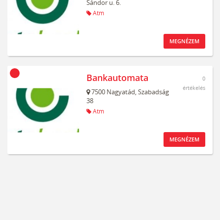
Sándor u. 6.
Atm
MEGNÉZEM
Bankautomata
0
értékelés
7500
Nagyatád,
Szabadság
38
Atm
MEGNÉZEM