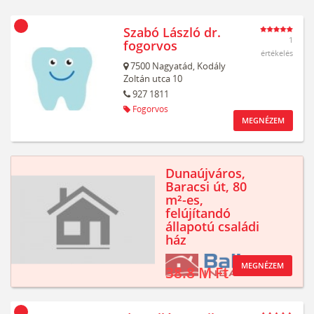
Szabó László dr.
1
fogorvos
értékelés
7500
Nagyatád,
Kodály
Zoltán utca 10
927 1811
Fogorvos
MEGNÉZEM
Dunaújváros,
Baracsi út, 80
m²-es,
felújítandó
állapotú családi
ház
MEGNÉZEM
38.8 M Ft