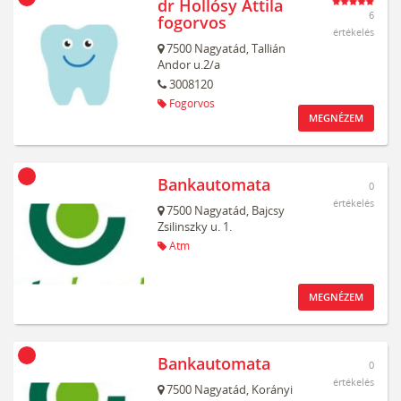
dr Hollósy Attila
6
fogorvos
értékelés
7500
Nagyatád,
Tallián
Andor u.2/a
3008120
Fogorvos
MEGNÉZEM
Bankautomata
0
értékelés
7500
Nagyatád,
Bajcsy
Zsilinszky u. 1.
Atm
MEGNÉZEM
Bankautomata
0
értékelés
7500
Nagyatád,
Korányi