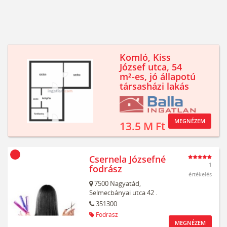
Komló, Kiss
József utca, 54
m²-es, jó állapotú
társasházi lakás
MEGNÉZEM
13.5 M Ft
Csernela Józsefné
1
fodrász
értékelés
7500
Nagyatád,
Selmecbányai utca 42 .
351300
Fodrász
MEGNÉZEM