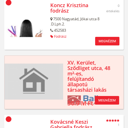
Koncz Krisztina
0
fodrász
értékelés
7500
Nagyatád,
Jókai utca 8
.D.Lph.2.
452583
Fodrász
MEGNÉZEM
XV. Kerület,
Sződliget utca, 48
m²-es,
felújítandó
állapotú
társasházi lakás
MEGNÉZEM
36.9 M Ft
Kovácsné Keszi
1
Gabriella fodrász