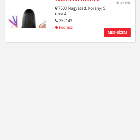
értékelés
7500
Nagyatád,
Korányi S.
utca 4 .
352143
Fodrász
MEGNÉZEM