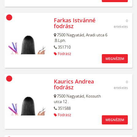
Farkas Istvánné
0
fodrász
értékelés
7500
Nagyatád,
Aradi utca 6
.B.Lph.
351710
Fodrász
MEGNÉZEM
Kaurics Andrea
0
fodrász
értékelés
7500
Nagyatád,
Kossuth
utca 12 .
351588
Fodrász
MEGNÉZEM