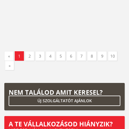
«
1
2
3
4
5
6
7
8
9
10
»
NEM TALÁLOD AMIT KERESEL?
ÚJ SZOLGÁLTATÓT AJÁNLOK
A TE VÁLLALKOZÁSOD HIÁNYZIK?