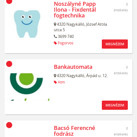
Noszályné Papp
0
Ilona - Fixdentál
értékelés
fogtechnika
4320
Nagykálló,
József Attila
utca 5
3699 740
Fogorvos
MEGNÉZEM
Bankautomata
0
értékelés
4320
Nagykálló,
Árpád u. 12.
Atm
MEGNÉZEM
Bacsó Ferencné
0
fodrász
értékelés