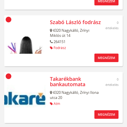
MEGNÉZEM
Szabó László fodrász
0
értékelés
4320
Nagykálló,
Zrínyi
Miklós út 14
264151
Fodrász
MEGNÉZEM
Takarékbank
0
bankautomata
értékelés
4320
Nagykálló,
Zrínyi Ilona
utca 20
Atm
MEGNÉZEM