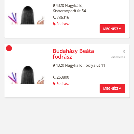
4320
Nagykálló,
Kisharangodi út 54 .
786316
Fodrász
MEGNÉZEM
Budaházy Beáta
0
fodrász
értékelés
4320
Nagykálló,
Ibolya út 11
.
263800
Fodrász
MEGNÉZEM