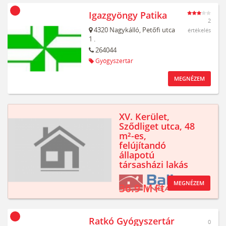
Igazgyöngy Patika
2
4320
Nagykálló,
Petőfi utca
értékelés
1 .
264044
Gyógyszertár
MEGNÉZEM
XV. Kerület,
Sződliget utca, 48
m²-es,
felújítandó
állapotú
társasházi lakás
MEGNÉZEM
36.9 M Ft
Ratkó Gyógyszertár
0