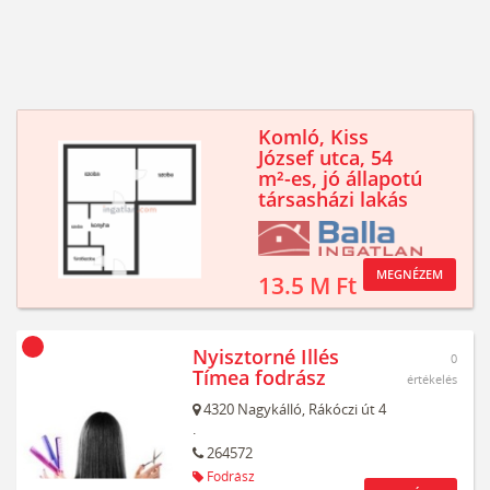
Komló, Kiss
József utca, 54
m²-es, jó állapotú
társasházi lakás
MEGNÉZEM
13.5 M Ft
Nyisztorné Illés
0
Tímea fodrász
értékelés
4320
Nagykálló,
Rákóczi út 4
.
264572
Fodrász