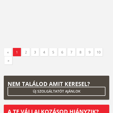
«
1
2
3
4
5
6
7
8
9
10
»
NEM TALÁLOD AMIT KERESEL?
ÚJ SZOLGÁLTATÓT AJÁNLOK
A TE VÁLLALKOZÁSOD HIÁNYZIK?