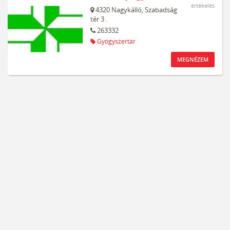
értékelés
4320
Nagykálló,
Szabadság
tér 3 .
263332
Gyógyszertár
MEGNÉZEM