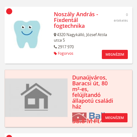
Noszály András -
0
Fixdentál
értékelés
fogtechnika
4320
Nagykálló,
József Attila
utca 5
2917 970
Fogorvos
MEGNÉZEM
Dunaújváros,
Baracsi út, 80
m²-es,
felújítandó
állapotú családi
ház
MEGNÉZEM
38.8 M Ft