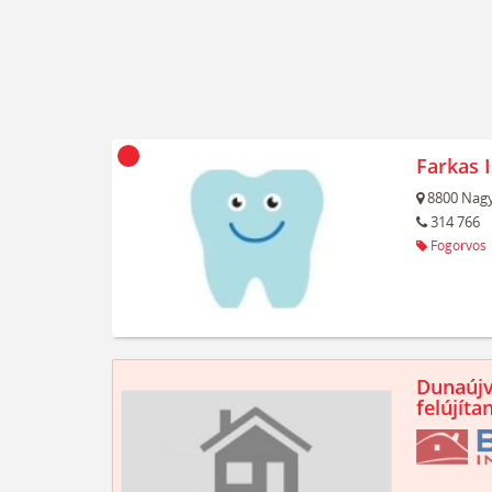
Farkas 
8800
Nagy
314 766
Fogorvos
Dunaújv
felújíta