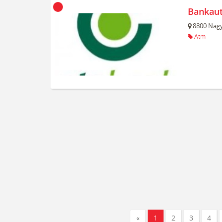
Bankau
8800
Nagy
Atm
«
1
2
3
4