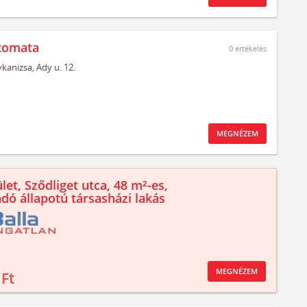
tomata
0
értékelés
kanizsa,
Ady u. 12.
MEGNÉZEM
let, Sződliget utca, 48 m²-es,
ndó állapotú társasházi lakás
MEGNÉZEM
 Ft