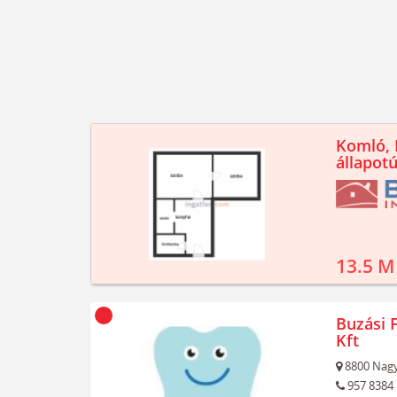
Komló, K
állapotú
13.5 M
Buzási F
Kft
8800
Nagy
957 8384