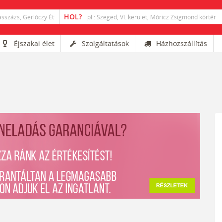
Éjszakai élet
Szolgáltatások
Házhozszállítás