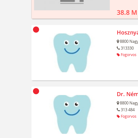
38.8 M
Hosznyá
8800
Nagy
313330
Fogorvos
Dr. Ném
8800
Nagy
313 484
Fogorvos