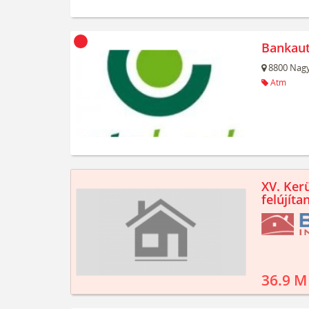
Bankau
8800
Nagy
Atm
XV. Kerü
felújíta
36.9 M