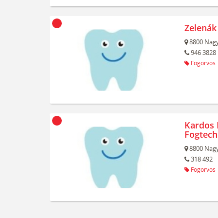
Zelenák
8800
Nagy
946 3828
Fogorvos
Kardos 
Fogtech
8800
Nagy
318 492
Fogorvos