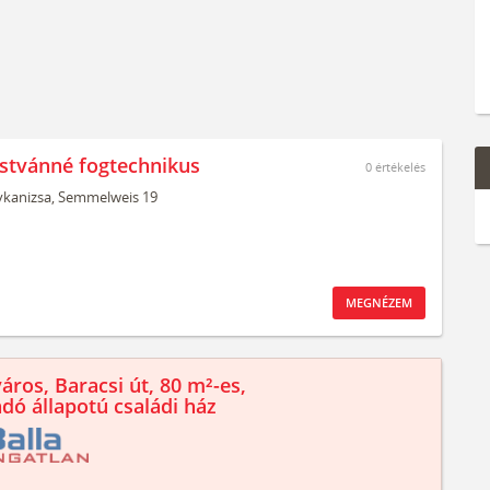
Istvánné fogtechnikus
0
értékelés
kanizsa,
Semmelweis 19
MEGNÉZEM
áros, Baracsi út, 80 m²-es,
ndó állapotú családi ház