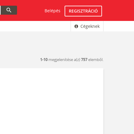
search
Belépés
REGISZTRÁCIÓ
Cégeknek
1-10
megjelenítése a(z)
757
elemből.