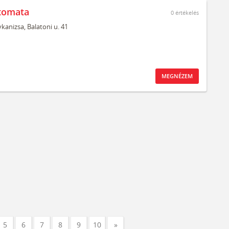
tomata
0
értékelés
kanizsa,
Balatoni u. 41
MEGNÉZEM
5
6
7
8
9
10
»