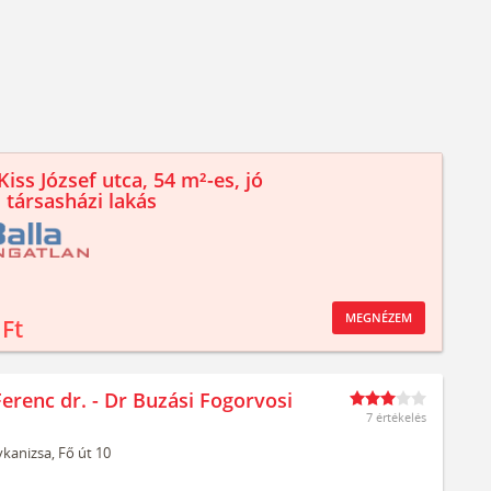
iss József utca, 54 m²-es, jó
 társasházi lakás
MEGNÉZEM
 Ft
erenc dr. - Dr Buzási Fogorvosi
7 értékelés
kanizsa,
Fő út 10