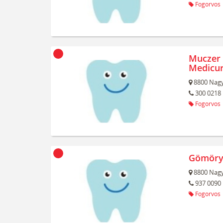
Fogorvos
Muczer 
Medicur
8800
Nagy
300 0218
Fogorvos
Gömöry 
8800
Nagy
937 0090
Fogorvos