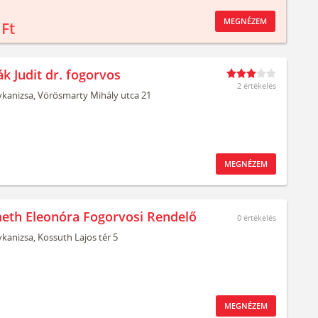
MEGNÉZEM
 Ft
k Judit dr. fogorvos
2 értékelés
kanizsa,
Vörösmarty Mihály utca 21
MEGNÉZEM
eth Eleonóra Fogorvosi Rendelő
0
értékelés
kanizsa,
Kossuth Lajos tér 5
MEGNÉZEM