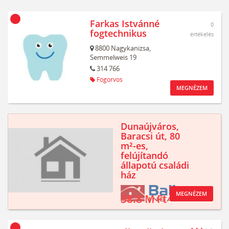
Farkas Istvánné
0
fogtechnikus
értékelés
8800
Nagykanizsa,
Semmelweis 19
314 766
Fogorvos
MEGNÉZEM
Dunaújváros,
Baracsi út, 80
m²-es,
felújítandó
állapotú családi
ház
MEGNÉZEM
38.8 M Ft