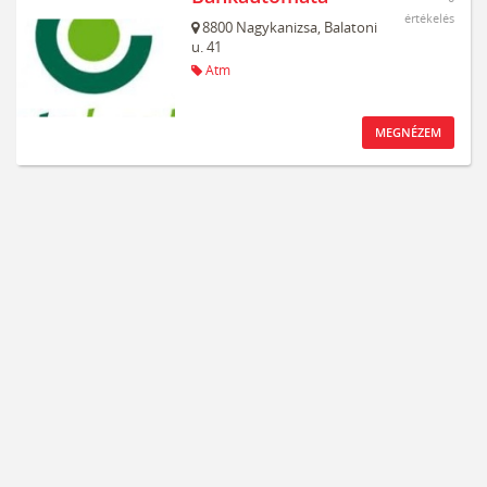
értékelés
8800
Nagykanizsa,
Balatoni
u. 41
Atm
MEGNÉZEM