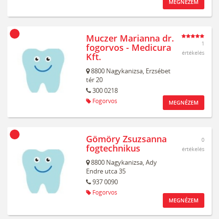
MEGNÉZEM
Muczer Marianna dr.
1
fogorvos - Medicura
értékelés
Kft.
8800
Nagykanizsa,
Erzsébet
tér 20
300 0218
Fogorvos
MEGNÉZEM
Gömöry Zsuzsanna
0
fogtechnikus
értékelés
8800
Nagykanizsa,
Ady
Endre utca 35
937 0090
Fogorvos
MEGNÉZEM