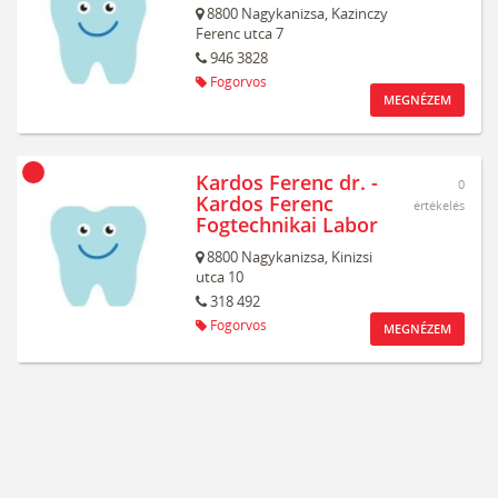
8800
Nagykanizsa,
Kazinczy
Ferenc utca 7
946 3828
Fogorvos
MEGNÉZEM
Kardos Ferenc dr. -
0
Kardos Ferenc
értékelés
Fogtechnikai Labor
8800
Nagykanizsa,
Kinizsi
utca 10
318 492
Fogorvos
MEGNÉZEM