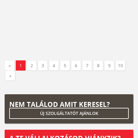
«
1
2
3
4
5
6
7
8
9
10
»
NEM TALÁLOD AMIT KERESEL?
ÚJ SZOLGÁLTATÓT AJÁNLOK