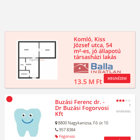
Komló, Kiss
József utca, 54
m²-es, jó állapotú
társasházi lakás
MEGNÉZEM
13.5 M Ft
Buzási Ferenc dr. -
7
Dr Buzási Fogorvosi
értékelés
Kft
8800
Nagykanizsa,
Fő út 10
957 8384
Fogorvos