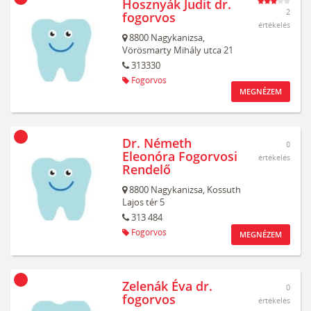
Hosznyák Judit dr.
2
fogorvos
értékelés
8800
Nagykanizsa,
Vörösmarty Mihály utca 21
313330
Fogorvos
MEGNÉZEM
Dr. Németh
0
Eleonóra Fogorvosi
értékelés
Rendelő
8800
Nagykanizsa,
Kossuth
Lajos tér 5
313 484
Fogorvos
MEGNÉZEM
Zelenák Éva dr.
0
fogorvos
értékelés