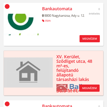
Bankautomata
0
értékelés
8800
Nagykanizsa,
Ady u. 12.
Atm
MEGNÉZEM
XV. Kerület,
Sződliget utca, 48
m²-es,
felújítandó
állapotú
társasházi lakás
MEGNÉZEM
36.9 M Ft
Bankautomata
0