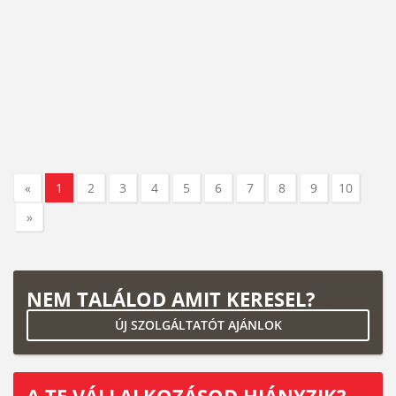
«
1
2
3
4
5
6
7
8
9
10
»
NEM TALÁLOD AMIT KERESEL?
ÚJ SZOLGÁLTATÓT AJÁNLOK