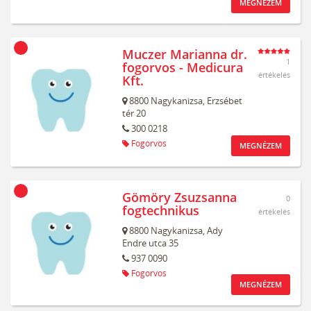
MEGNÉZEM
Muczer Marianna dr.
1
fogorvos - Medicura
értékelés
Kft.
8800
Nagykanizsa,
Erzsébet
tér 20
300 0218
Fogorvos
MEGNÉZEM
Gömöry Zsuzsanna
0
fogtechnikus
értékelés
8800
Nagykanizsa,
Ady
Endre utca 35
937 0090
Fogorvos
MEGNÉZEM