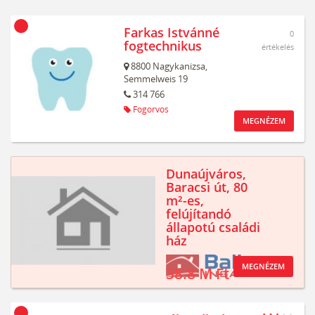
Farkas Istvánné
0
fogtechnikus
értékelés
8800
Nagykanizsa,
Semmelweis 19
314 766
Fogorvos
MEGNÉZEM
Dunaújváros,
Baracsi út, 80
m²-es,
felújítandó
állapotú családi
ház
MEGNÉZEM
38.8 M Ft