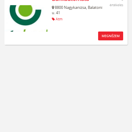
értékelés
8800
Nagykanizsa,
Balatoni
u. 41
Atm
MEGNÉZEM