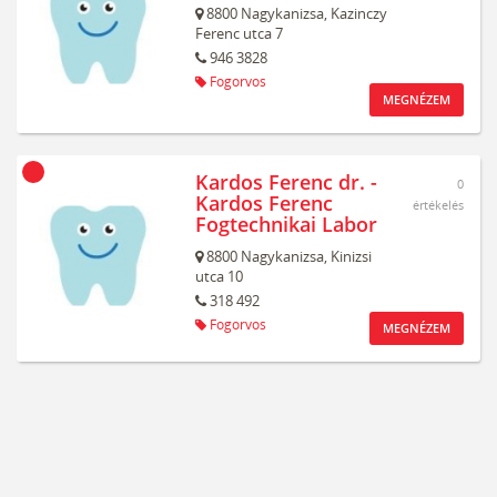
8800
Nagykanizsa,
Kazinczy
Ferenc utca 7
946 3828
Fogorvos
MEGNÉZEM
Kardos Ferenc dr. -
0
Kardos Ferenc
értékelés
Fogtechnikai Labor
8800
Nagykanizsa,
Kinizsi
utca 10
318 492
Fogorvos
MEGNÉZEM