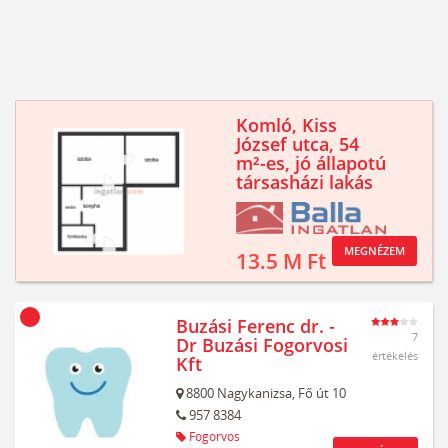
Komló, Kiss
József utca, 54
m²-es, jó állapotú
társasházi lakás
MEGNÉZEM
13.5 M Ft
Buzási Ferenc dr. -
7
Dr Buzási Fogorvosi
értékelés
Kft
8800
Nagykanizsa,
Fő út 10
957 8384
Fogorvos