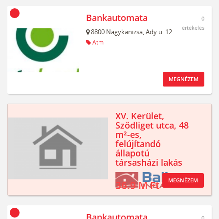
Bankautomata
0
értékelés
8800
Nagykanizsa,
Ady u. 12.
Atm
MEGNÉZEM
XV. Kerület,
Sződliget utca, 48
m²-es,
felújítandó
állapotú
társasházi lakás
MEGNÉZEM
36.9 M Ft
Bankautomata
0