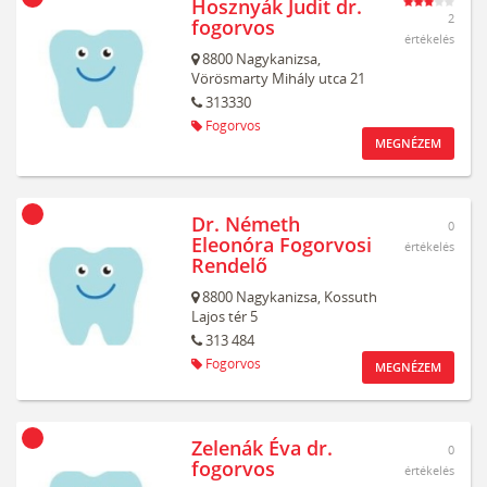
Hosznyák Judit dr.
2
fogorvos
értékelés
8800
Nagykanizsa,
Vörösmarty Mihály utca 21
313330
Fogorvos
MEGNÉZEM
Dr. Németh
0
Eleonóra Fogorvosi
értékelés
Rendelő
8800
Nagykanizsa,
Kossuth
Lajos tér 5
313 484
Fogorvos
MEGNÉZEM
Zelenák Éva dr.
0
fogorvos
értékelés