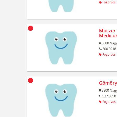
Fogorvos
Muczer 
Medicur
8800
Nagy
300 0218
Fogorvos
Gömöry 
8800
Nagy
937 0090
Fogorvos