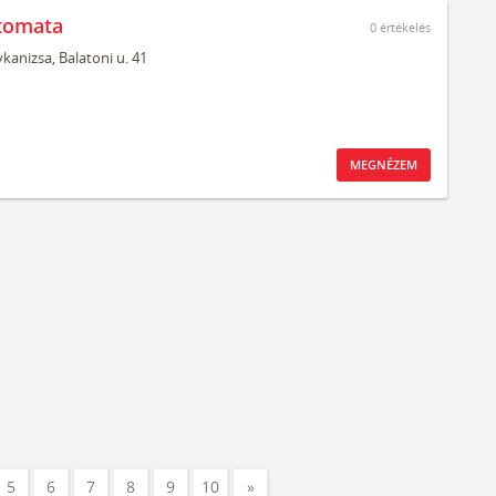
tomata
0
értékelés
kanizsa,
Balatoni u. 41
MEGNÉZEM
5
6
7
8
9
10
»