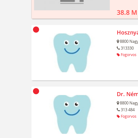
38.8 M
Hosznyá
8800
Nagy
313330
Fogorvos
Dr. Ném
8800
Nagy
313 484
Fogorvos