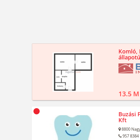
Komló, K
állapotú
13.5 M
Buzási F
Kft
8800
Nagy
957 8384