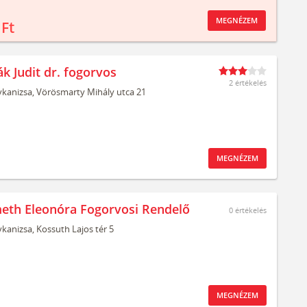
MEGNÉZEM
 Ft
k Judit dr. fogorvos
2 értékelés
kanizsa,
Vörösmarty Mihály utca 21
MEGNÉZEM
eth Eleonóra Fogorvosi Rendelő
0
értékelés
kanizsa,
Kossuth Lajos tér 5
MEGNÉZEM