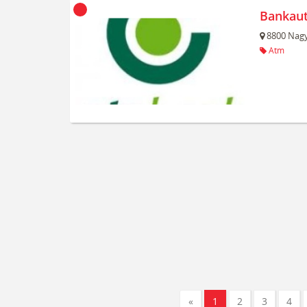
Bankau
8800
Nagy
Atm
«
1
2
3
4