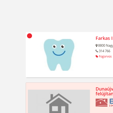
Farkas 
8800
Nagy
314 766
Fogorvos
Dunaújv
felújíta