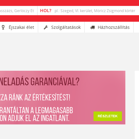
Éjszakai élet
Szolgáltatások
Házhozszállítás