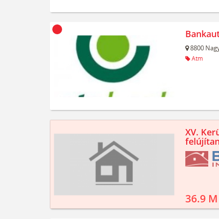
Bankau
8800
Nagy
Atm
XV. Kerü
felújíta
36.9 M