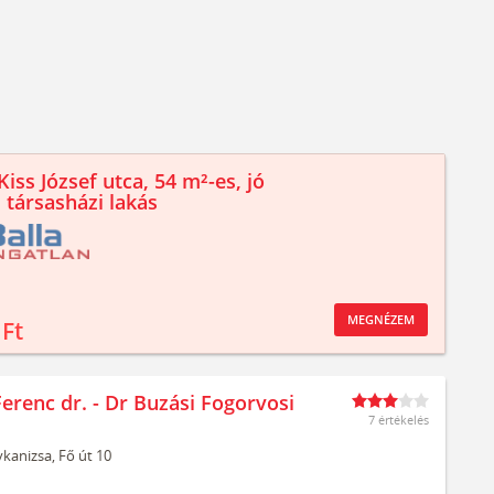
iss József utca, 54 m²-es, jó
 társasházi lakás
MEGNÉZEM
 Ft
erenc dr. - Dr Buzási Fogorvosi
7 értékelés
kanizsa,
Fő út 10