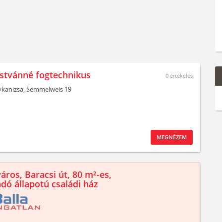
Istvánné fogtechnikus
0
értékelés
kanizsa,
Semmelweis 19
MEGNÉZEM
áros, Baracsi út, 80 m²-es,
ndó állapotú családi ház