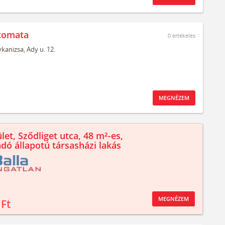
tomata
0
értékelés
kanizsa,
Ady u. 12.
MEGNÉZEM
let, Sződliget utca, 48 m²-es,
ndó állapotú társasházi lakás
MEGNÉZEM
 Ft