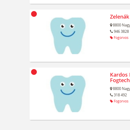
Zelenák
8800
Nagy
946 3828
Fogorvos
Kardos 
Fogtech
8800
Nagy
318 492
Fogorvos