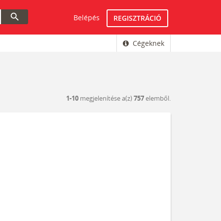
search
Belépés
REGISZTRÁCIÓ
Cégeknek
1-10
megjelenítése a(z)
757
elemből.