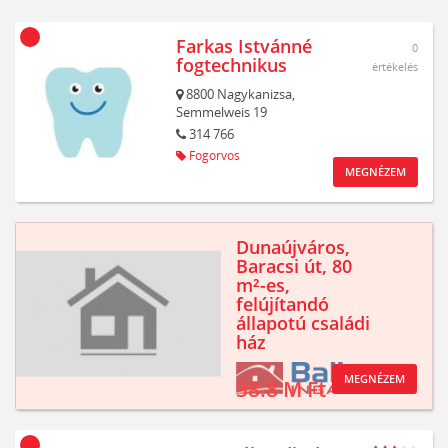
Farkas Istvánné
0
fogtechnikus
értékelés
8800
Nagykanizsa,
Semmelweis 19
314 766
Fogorvos
MEGNÉZEM
Dunaújváros,
Baracsi út, 80
m²-es,
felújítandó
állapotú családi
ház
MEGNÉZEM
38.8 M Ft