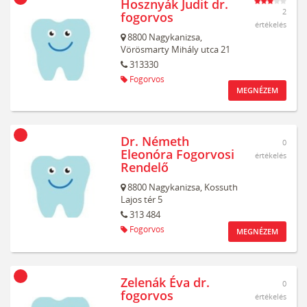
Hosznyák Judit dr.
2
fogorvos
értékelés
8800
Nagykanizsa,
Vörösmarty Mihály utca 21
313330
Fogorvos
MEGNÉZEM
Dr. Németh
0
Eleonóra Fogorvosi
értékelés
Rendelő
8800
Nagykanizsa,
Kossuth
Lajos tér 5
313 484
Fogorvos
MEGNÉZEM
Zelenák Éva dr.
0
fogorvos
értékelés