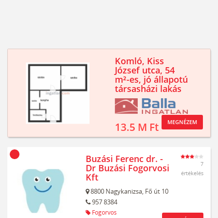
Komló, Kiss
József utca, 54
m²-es, jó állapotú
társasházi lakás
MEGNÉZEM
13.5 M Ft
Buzási Ferenc dr. -
7
Dr Buzási Fogorvosi
értékelés
Kft
8800
Nagykanizsa,
Fő út 10
957 8384
Fogorvos