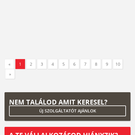
«
1
2
3
4
5
6
7
8
9
10
»
NEM TALÁLOD AMIT KERESEL?
ÚJ SZOLGÁLTATÓT AJÁNLOK