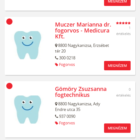
MEGNÉZEM
Muczer Marianna dr.
1
fogorvos - Medicura
értékelés
Kft.
8800
Nagykanizsa,
Erzsébet
tér 20
300 0218
Fogorvos
MEGNÉZEM
Gömöry Zsuzsanna
0
fogtechnikus
értékelés
8800
Nagykanizsa,
Ady
Endre utca 35
937 0090
Fogorvos
MEGNÉZEM