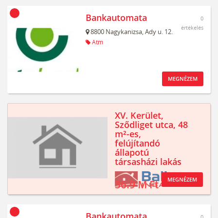
Bankautomata
0
értékelés
8800
Nagykanizsa,
Ady u. 12.
Atm
MEGNÉZEM
XV. Kerület,
Sződliget utca, 48
m²-es,
felújítandó
állapotú
társasházi lakás
MEGNÉZEM
36.9 M Ft
Bankautomata
0