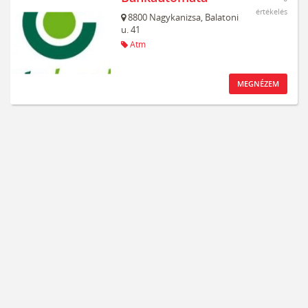
értékelés
8800
Nagykanizsa,
Balatoni
u. 41
Atm
MEGNÉZEM