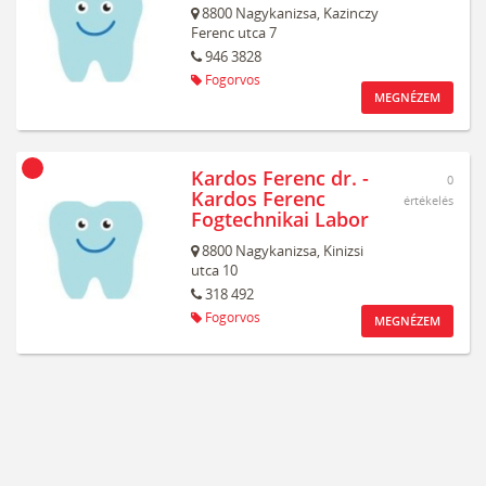
8800
Nagykanizsa,
Kazinczy
Ferenc utca 7
946 3828
Fogorvos
MEGNÉZEM
Kardos Ferenc dr. -
0
Kardos Ferenc
értékelés
Fogtechnikai Labor
8800
Nagykanizsa,
Kinizsi
utca 10
318 492
Fogorvos
MEGNÉZEM