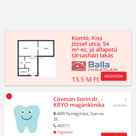
Komló, Kiss
József utca, 54
m²-es, jó állapotú
társasházi lakás
MEGNÉZEM
13.5 M Ft
Covesan Sorin dr. -
0
KRYO magánklinika
értékelés
4400
Nyíregyháza,
Szarvas
26
403111
Fogorvos