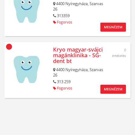
4400
Nyíregyháza,
Szarvas
26
313359
Fogorvos
MEGNÉZEM
Kryo magyar-svájci
0
magánklinika - SG-
értékelés
dent bt
4400
Nyíregyháza,
Szarvas
26
313 259
Fogorvos
MEGNÉZEM