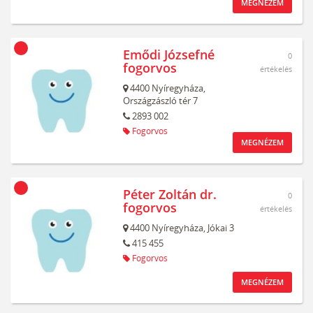
MEGNÉZEM
Emődi Józsefné
0
fogorvos
értékelés
4400
Nyíregyháza,
Országzászló tér 7
2893 002
Fogorvos
MEGNÉZEM
Péter Zoltán dr.
0
fogorvos
értékelés
4400
Nyíregyháza,
Jókai 3
415 455
Fogorvos
MEGNÉZEM