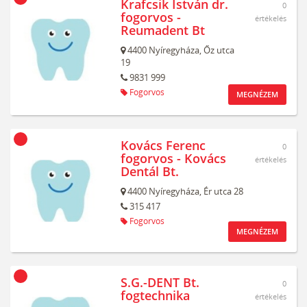
Krafcsik István dr.
0
fogorvos -
értékelés
Reumadent Bt
4400
Nyíregyháza,
Őz utca
19
9831 999
Fogorvos
MEGNÉZEM
Kovács Ferenc
0
fogorvos - Kovács
értékelés
Dentál Bt.
4400
Nyíregyháza,
Ér utca 28
315 417
Fogorvos
MEGNÉZEM
S.G.-DENT Bt.
0
fogtechnika
értékelés