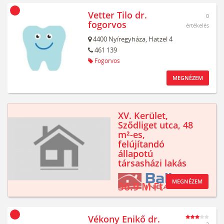
Vetter Tilo dr.
0
fogorvos
értékelés
4400
Nyíregyháza,
Hatzel 4
461 139
Fogorvos
MEGNÉZEM
XV. Kerület,
Sződliget utca, 48
m²-es,
felújítandó
állapotú
társasházi lakás
MEGNÉZEM
36.9 M Ft
Vékony Enikő dr.