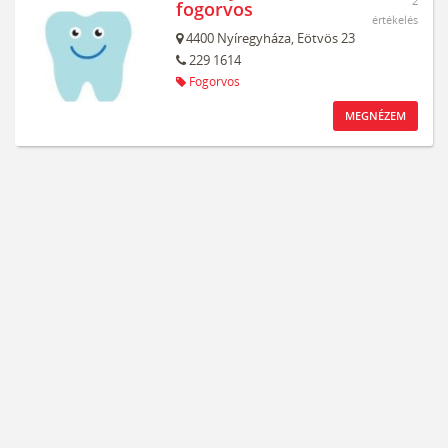
2
fogorvos
értékelés
4400
Nyíregyháza,
Eötvös 23
229 1614
Fogorvos
MEGNÉZEM