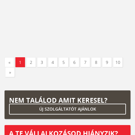
«
1
2
3
4
5
6
7
8
9
10
»
NEM TALÁLOD AMIT KERESEL?
ÚJ SZOLGÁLTATÓT AJÁNLOK
A TE VÁLLALKOZÁSOD HIÁNYZIK?