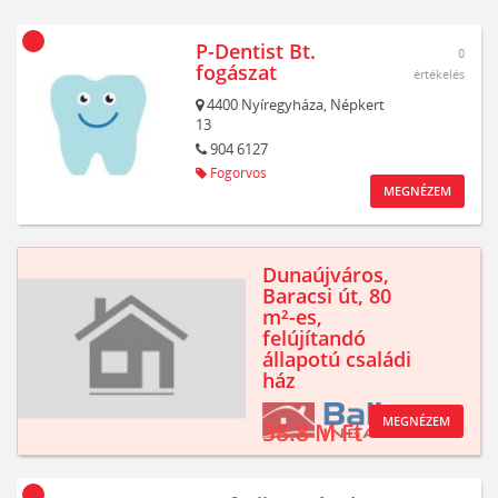
P-Dentist Bt.
0
fogászat
értékelés
4400
Nyíregyháza,
Népkert
13
904 6127
Fogorvos
MEGNÉZEM
Dunaújváros,
Baracsi út, 80
m²-es,
felújítandó
állapotú családi
ház
MEGNÉZEM
38.8 M Ft