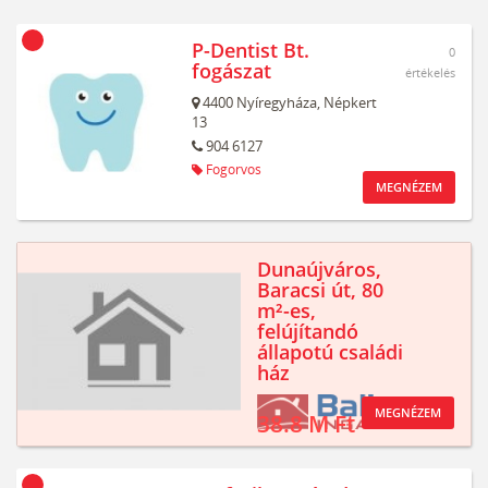
P-Dentist Bt.
0
fogászat
értékelés
4400
Nyíregyháza,
Népkert
13
904 6127
Fogorvos
MEGNÉZEM
Dunaújváros,
Baracsi út, 80
m²-es,
felújítandó
állapotú családi
ház
MEGNÉZEM
38.8 M Ft