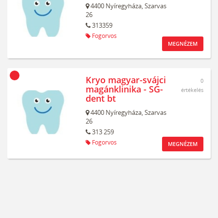
4400
Nyíregyháza,
Szarvas
26
313359
Fogorvos
MEGNÉZEM
Kryo magyar-svájci
0
magánklinika - SG-
értékelés
dent bt
4400
Nyíregyháza,
Szarvas
26
313 259
Fogorvos
MEGNÉZEM