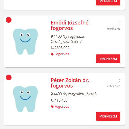
MEGNÉZEM
Emődi Józsefné
0
fogorvos
értékelés
4400
Nyíregyháza,
Országzászló tér 7
2893 002
Fogorvos
MEGNÉZEM
Péter Zoltán dr.
0
fogorvos
értékelés
4400
Nyíregyháza,
Jókai 3
415 455
Fogorvos
MEGNÉZEM