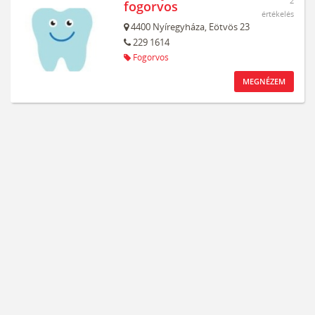
2
fogorvos
értékelés
4400
Nyíregyháza,
Eötvös 23
229 1614
Fogorvos
MEGNÉZEM