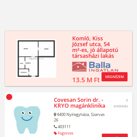
Komló, Kiss
József utca, 54
m²-es, jó állapotú
társasházi lakás
MEGNÉZEM
13.5 M Ft
Covesan Sorin dr. -
0
KRYO magánklinika
értékelés
4400
Nyíregyháza,
Szarvas
26
403111
Fogorvos