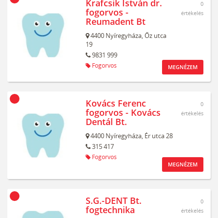
Krafcsik István dr.
0
fogorvos -
értékelés
Reumadent Bt
4400
Nyíregyháza,
Őz utca
19
9831 999
Fogorvos
MEGNÉZEM
Kovács Ferenc
0
fogorvos - Kovács
értékelés
Dentál Bt.
4400
Nyíregyháza,
Ér utca 28
315 417
Fogorvos
MEGNÉZEM
S.G.-DENT Bt.
0
fogtechnika
értékelés