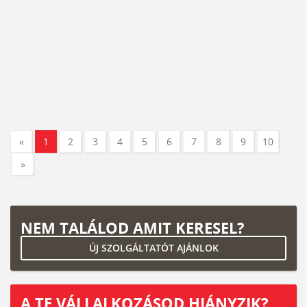
«
1
2
3
4
5
6
7
8
9
10
»
NEM TALÁLOD AMIT KERESEL?
ÚJ SZOLGÁLTATÓT AJÁNLOK
A TE VÁLLALKOZÁSOD HIÁNYZIK?