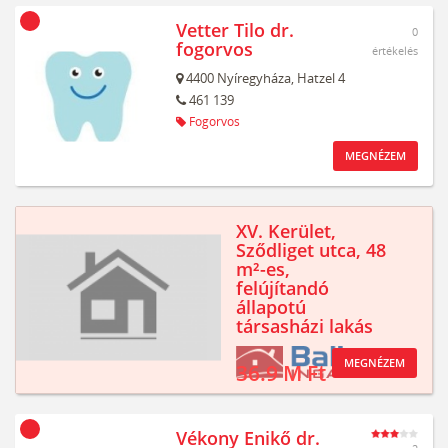
Vetter Tilo dr.
0
fogorvos
értékelés
4400
Nyíregyháza,
Hatzel 4
461 139
Fogorvos
MEGNÉZEM
XV. Kerület,
Sződliget utca, 48
m²-es,
felújítandó
állapotú
társasházi lakás
MEGNÉZEM
36.9 M Ft
Vékony Enikő dr.