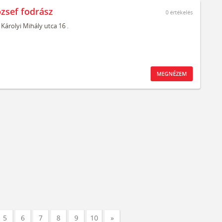
ózsef fodrász
0
értékelés
Károlyi Mihály utca 16 .
MEGNÉZEM
5
6
7
8
9
10
»