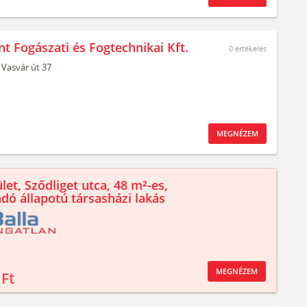
t Fogászati és Fogtechnikai Kft.
0
értékelés
Vasvár út 37
MEGNÉZEM
let, Sződliget utca, 48 m²-es,
ndó állapotú társasházi lakás
MEGNÉZEM
 Ft