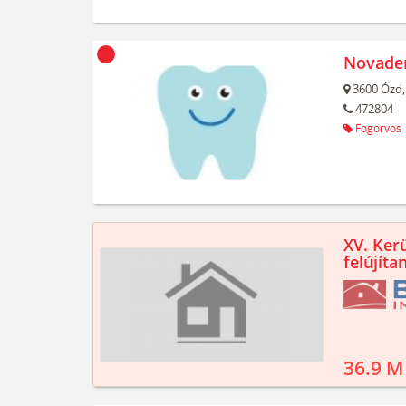
Novaden
3600
Ózd,
472804
Fogorvos
XV. Kerü
felújíta
36.9 M