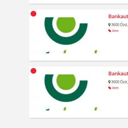
Bankau
3600
Ózd,
Atm
Bankau
3600
Ózd,
Atm