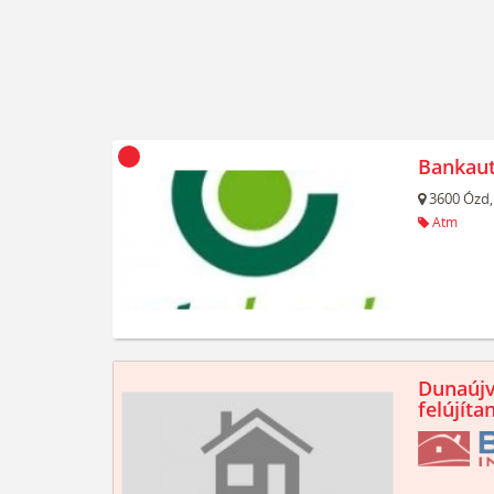
Bankau
3600
Ózd,
Atm
Dunaújv
felújíta