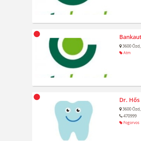
Bankau
3600
Ózd,
Atm
Dr. Hős
3600
Ózd,
470999
Fogorvos