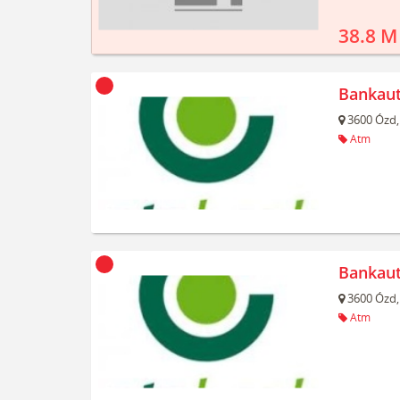
38.8 M
Bankau
3600
Ózd,
Atm
Bankau
3600
Ózd,
Atm