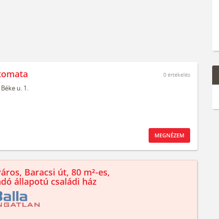
tomata
0
értékelés
Béke u. 1.
MEGNÉZEM
áros, Baracsi út, 80 m²-es,
ndó állapotú családi ház