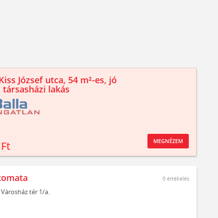
iss József utca, 54 m²-es, jó
 társasházi lakás
MEGNÉZEM
 Ft
tomata
0
értékelés
Városház tér 1/a.