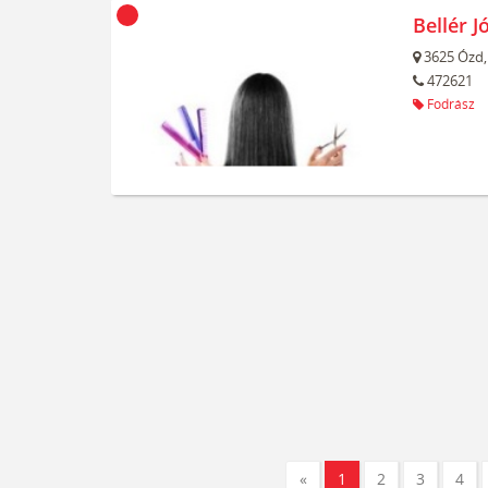
Bellér J
3625
Ózd,
472621
Fodrász
«
1
2
3
4