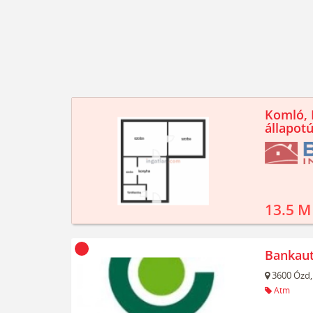
Komló, K
állapotú
13.5 M
Bankau
3600
Ózd,
Atm