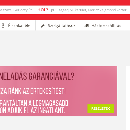
Éjszakai élet
Szolgáltatások
Házhozszállítás