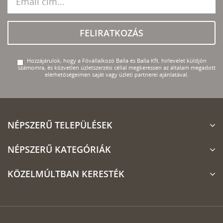
FELIRATKOZÁS
Hozzájárulok, hogy a Fővállalkozó Balla és Balla Kft. hírlevelet küldjön
számomra, és közvetlen üzletszerzési céllal megkeressen az általam megadott
elérhetőségeimen saját vagy üzleti partnerei ajánlatával.
NÉPSZERŰ TELEPÜLÉSEK
NÉPSZERŰ KATEGÓRIÁK
KÖZELMÚLTBAN KERESTÉK