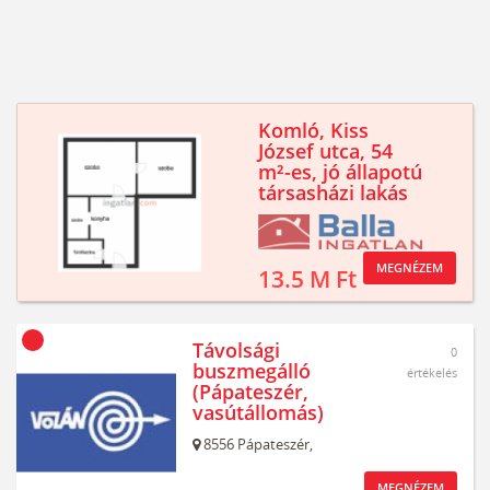
Komló, Kiss
József utca, 54
m²-es, jó állapotú
társasházi lakás
MEGNÉZEM
13.5 M Ft
Távolsági
0
buszmegálló
értékelés
(Pápateszér,
vasútállomás)
8556
Pápateszér,
MEGNÉZEM