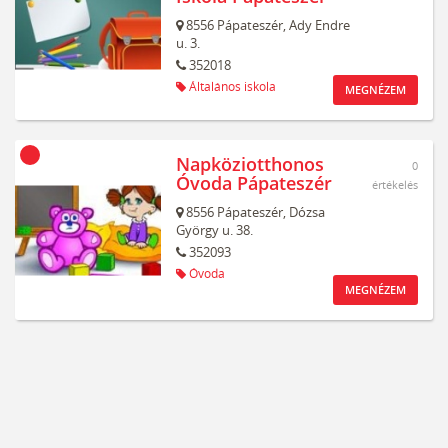
8556
Pápateszér,
Ady Endre
u. 3.
352018
Általános iskola
MEGNÉZEM
Napköziotthonos
0
Óvoda Pápateszér
értékelés
8556
Pápateszér,
Dózsa
György u. 38.
352093
Óvoda
MEGNÉZEM