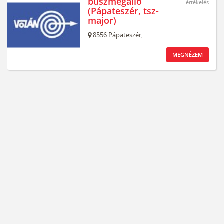
buszmegálló
értékelés
(Pápateszér, tsz-
major)
8556
Pápateszér,
MEGNÉZEM