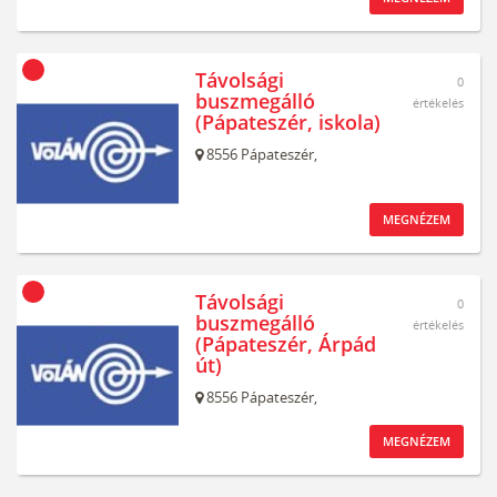
Távolsági
0
buszmegálló
értékelés
(Pápateszér, iskola)
8556
Pápateszér,
MEGNÉZEM
Távolsági
0
buszmegálló
értékelés
(Pápateszér, Árpád
út)
8556
Pápateszér,
MEGNÉZEM