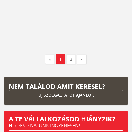
«
1
2
»
NEM TALÁLOD AMIT KERESEL?
ÚJ SZOLGÁLTATÓT AJÁNLOK
A TE VÁLLALKOZÁSOD HIÁNYZIK?
HIRDESD NÁLUNK INGYENESEN!