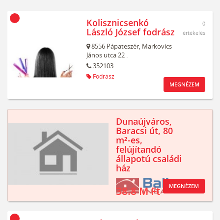
Kolisznicsenkó
0
László József fodrász
értékelés
8556
Pápateszér,
Markovics
János utca 22 .
352103
Fodrász
MEGNÉZEM
Dunaújváros,
Baracsi út, 80
m²-es,
felújítandó
állapotú családi
ház
MEGNÉZEM
38.8 M Ft