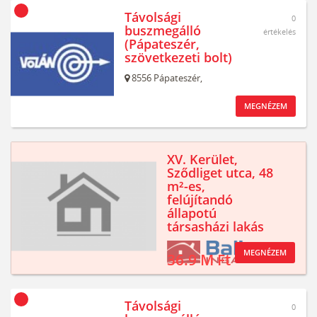
Távolsági
0
buszmegálló
értékelés
(Pápateszér,
szövetkezeti bolt)
8556
Pápateszér,
MEGNÉZEM
XV. Kerület,
Sződliget utca, 48
m²-es,
felújítandó
állapotú
társasházi lakás
MEGNÉZEM
36.9 M Ft
Távolsági
0