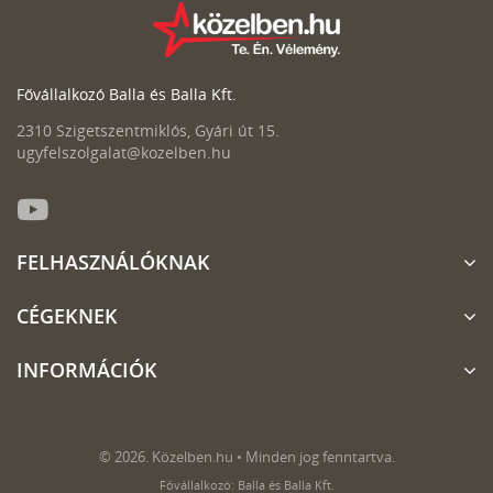
Fővállalkozó Balla és Balla Kft.
2310 Szigetszentmiklós, Gyári út 15.
ugyfelszolgalat@kozelben.hu
FELHASZNÁLÓKNAK
CÉGEKNEK
INFORMÁCIÓK
© 2026. Közelben.hu • Minden jog fenntartva.
Fővállalkozó: Balla és Balla Kft.