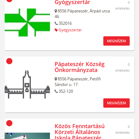
Gyógyszertár
0
értékelés
8556
Pápateszér,
Árpád utca
46
352016
Gyógyszertár
MEGNÉZEM
Pápateszér Község
0
Önkormányzata
értékelés
8556
Pápateszér,
Petőfi
Sándor u. 17.
352-120
MEGNÉZEM
Közös Fenntartású
0
Körzeti Általános
értékelés
Iskola Pápateszér