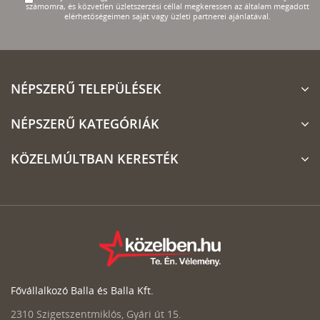
számomra, és közvetlen üzletszerzési céllal megkeressen az általam megadott
elérhetőségeimen saját vagy üzleti partnerei ajánlatával.
NÉPSZERŰ TELEPÜLÉSEK
NÉPSZERŰ KATEGÓRIÁK
KÖZELMÚLTBAN KERESTÉK
Fővállalkozó Balla és Balla Kft.
2310 Szigetszentmiklós, Gyári út 15.