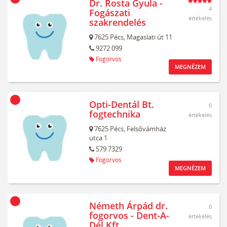
Dr. Rosta Gyula -
4
Fogászati
értékelés
szakrendelés
7625
Pécs,
Magaslati út 11
9272 099
Fogorvos
MEGNÉZEM
Opti-Dentál Bt.
0
fogtechnika
értékelés
7625
Pécs,
Felsővámház
utca 1
579 7329
Fogorvos
MEGNÉZEM
Németh Árpád dr.
0
fogorvos - Dent-A-
értékelés
Dél Kft