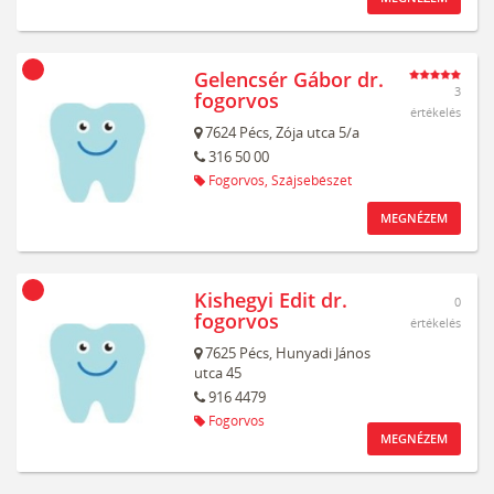
Gelencsér Gábor dr.
3
fogorvos
értékelés
7624
Pécs,
Zója utca 5/a
316 50 00
Fogorvos,
Szájsebészet
MEGNÉZEM
Kishegyi Edit dr.
0
fogorvos
értékelés
7625
Pécs,
Hunyadi János
utca 45
916 4479
Fogorvos
MEGNÉZEM