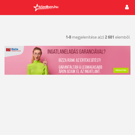
1-8
megjelenítése a(z)
2 681
elemből.