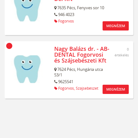
7635
Pécs,
Fenyves sor 10
946 4023
Fogorvos
MEGNÉZEM
Nagy Balázs dr. - AB-
0
DENTAL Fogorvosi
értékelés
és Szájsebészeti Kft
7624
Pécs,
Hungária utca
53/1
9625541
Fogorvos,
Szájsebészet
MEGNÉZEM