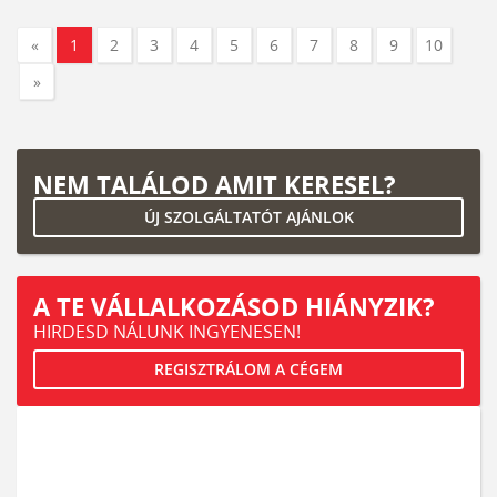
«
1
2
3
4
5
6
7
8
9
10
»
NEM TALÁLOD AMIT KERESEL?
ÚJ SZOLGÁLTATÓT AJÁNLOK
A TE VÁLLALKOZÁSOD HIÁNYZIK?
HIRDESD NÁLUNK INGYENESEN!
REGISZTRÁLOM A CÉGEM