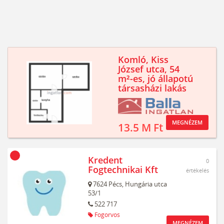
Komló, Kiss
József utca, 54
m²-es, jó állapotú
társasházi lakás
MEGNÉZEM
13.5 M Ft
Kredent
0
Fogtechnikai Kft
értékelés
7624
Pécs,
Hungária utca
53/1
522 717
Fogorvos
MEGNÉZEM