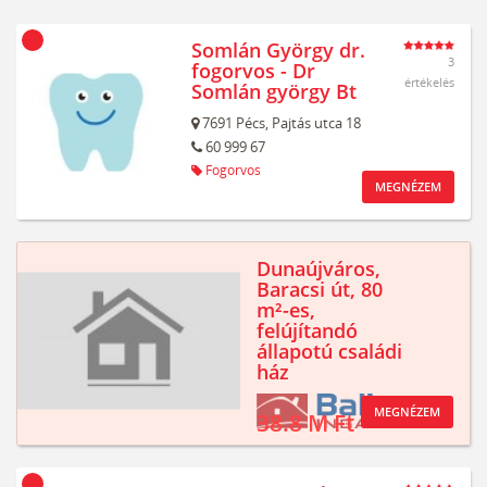
Somlán György dr.
3
fogorvos - Dr
értékelés
Somlán györgy Bt
7691
Pécs,
Pajtás utca 18
60 999 67
Fogorvos
MEGNÉZEM
Dunaújváros,
Baracsi út, 80
m²-es,
felújítandó
állapotú családi
ház
MEGNÉZEM
38.8 M Ft