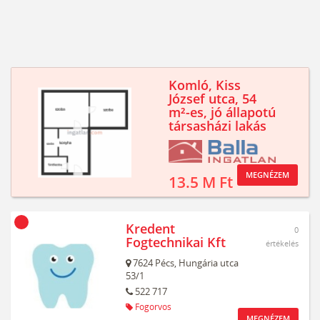
Komló, Kiss
József utca, 54
m²-es, jó állapotú
társasházi lakás
MEGNÉZEM
13.5 M Ft
Kredent
0
Fogtechnikai Kft
értékelés
7624
Pécs,
Hungária utca
53/1
522 717
Fogorvos
MEGNÉZEM