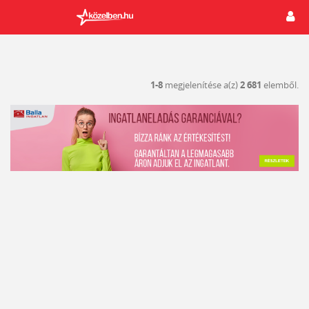
1-8
megjelenítése a(z)
2 681
elemből.