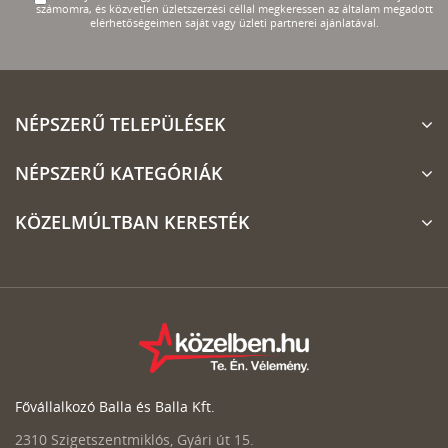
számomra, és közvetlen üzletszerzési céllal megkeressen az általam megadott
elérhetőségeimen saját vagy üzleti partnerei ajánlatával.
NÉPSZERŰ TELEPÜLÉSEK
NÉPSZERŰ KATEGÓRIÁK
KÖZELMÚLTBAN KERESTÉK
Fővállalkozó Balla és Balla Kft.
2310 Szigetszentmiklós, Gyári út 15.