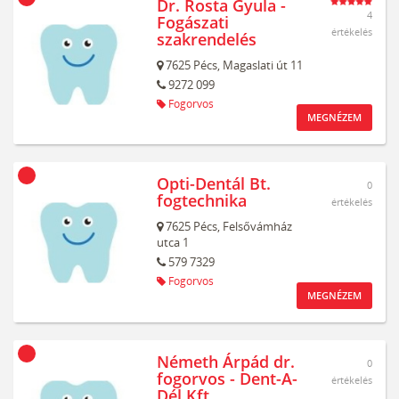
Dr. Rosta Gyula -
4
Fogászati
értékelés
szakrendelés
7625
Pécs,
Magaslati út 11
9272 099
Fogorvos
MEGNÉZEM
Opti-Dentál Bt.
0
fogtechnika
értékelés
7625
Pécs,
Felsővámház
utca 1
579 7329
Fogorvos
MEGNÉZEM
Németh Árpád dr.
0
fogorvos - Dent-A-
értékelés
Dél Kft