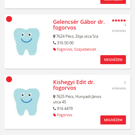
Gelencsér Gábor dr.
3
fogorvos
értékelés
7624
Pécs,
Zója utca 5/a
316 50 00
Fogorvos,
Szájsebészet
MEGNÉZEM
Kishegyi Edit dr.
0
fogorvos
értékelés
7625
Pécs,
Hunyadi János
utca 45
916 4479
Fogorvos
MEGNÉZEM