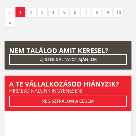
«
1
2
3
4
5
6
7
8
9
10
»
NEM TALÁLOD AMIT KERESEL?
ÚJ SZOLGÁLTATÓT AJÁNLOK
A TE VÁLLALKOZÁSOD HIÁNYZIK?
HIRDESD NÁLUNK INGYENESEN!
REGISZTRÁLOM A CÉGEM