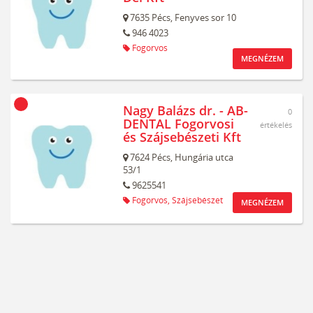
7635
Pécs,
Fenyves sor 10
946 4023
Fogorvos
MEGNÉZEM
Nagy Balázs dr. - AB-
0
DENTAL Fogorvosi
értékelés
és Szájsebészeti Kft
7624
Pécs,
Hungária utca
53/1
9625541
Fogorvos,
Szájsebészet
MEGNÉZEM