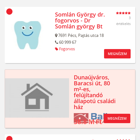
Somlán György dr.
3
fogorvos - Dr
értékelés
Somlán györgy Bt
7691
Pécs,
Pajtás utca 18
60 999 67
Fogorvos
MEGNÉZEM
Dunaújváros,
Baracsi út, 80
m²-es,
felújítandó
állapotú családi
ház
MEGNÉZEM
38.8 M Ft