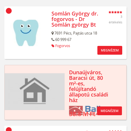
Somlán György dr.
3
fogorvos - Dr
értékelés
Somlán györgy Bt
7691
Pécs,
Pajtás utca 18
60 999 67
Fogorvos
MEGNÉZEM
Dunaújváros,
Baracsi út, 80
m²-es,
felújítandó
állapotú családi
ház
MEGNÉZEM
38.8 M Ft