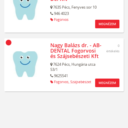
7635
Pécs,
Fenyves sor 10
946 4023
Fogorvos
MEGNÉZEM
Nagy Balázs dr. - AB-
0
DENTAL Fogorvosi
értékelés
és Szájsebészeti Kft
7624
Pécs,
Hungária utca
53/1
9625541
Fogorvos,
Szájsebészet
MEGNÉZEM