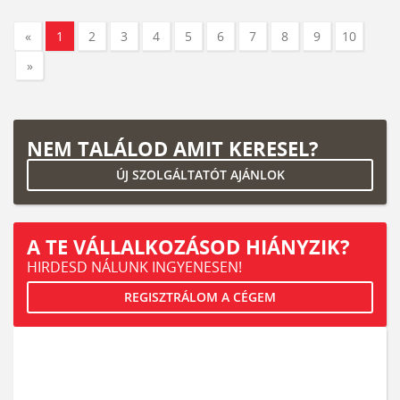
«
1
2
3
4
5
6
7
8
9
10
»
NEM TALÁLOD AMIT KERESEL?
ÚJ SZOLGÁLTATÓT AJÁNLOK
A TE VÁLLALKOZÁSOD HIÁNYZIK?
HIRDESD NÁLUNK INGYENESEN!
REGISZTRÁLOM A CÉGEM