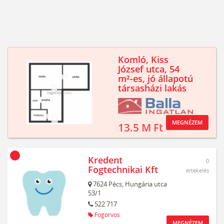
Komló, Kiss
József utca, 54
m²-es, jó állapotú
társasházi lakás
MEGNÉZEM
13.5 M Ft
Kredent
0
Fogtechnikai Kft
értékelés
7624
Pécs,
Hungária utca
53/1
522 717
Fogorvos
MEGNÉZEM