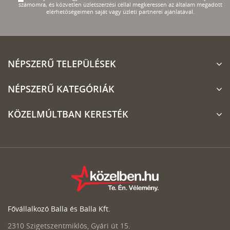
számomra, és közvetlen üzletszerzési céllal megkeressen az általam megadott
elérhetőségeimen saját vagy üzleti partnerei ajánlatával.
NÉPSZERŰ TELEPÜLÉSEK
NÉPSZERŰ KATEGÓRIÁK
KÖZELMÚLTBAN KERESTÉK
Fővállalkozó Balla és Balla Kft.
2310 Szigetszentmiklós, Gyári út 15.