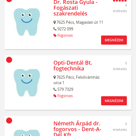
Dr. Rosta Gyula -
4
Fogászati
értékelés
szakrendelés
7625
Pécs,
Magaslati út 11
9272 099
Fogorvos
MEGNÉZEM
Opti-Dentál Bt.
0
fogtechnika
értékelés
7625
Pécs,
Felsővámház
utca 1
579 7329
Fogorvos
MEGNÉZEM
Németh Árpád dr.
0
fogorvos - Dent-A-
értékelés
Dél Kft