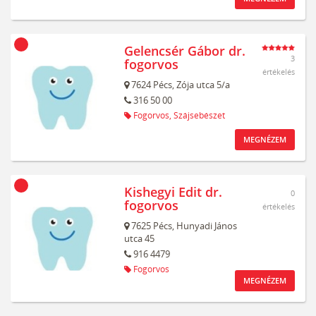
Gelencsér Gábor dr.
3
fogorvos
értékelés
7624
Pécs,
Zója utca 5/a
316 50 00
Fogorvos,
Szájsebészet
MEGNÉZEM
Kishegyi Edit dr.
0
fogorvos
értékelés
7625
Pécs,
Hunyadi János
utca 45
916 4479
Fogorvos
MEGNÉZEM