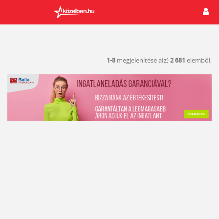
1-8
megjelenítése a(z)
2 681
elemből.