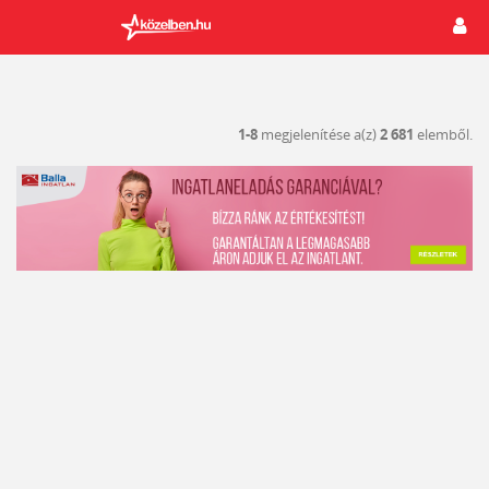
1-8
megjelenítése a(z)
2 681
elemből.