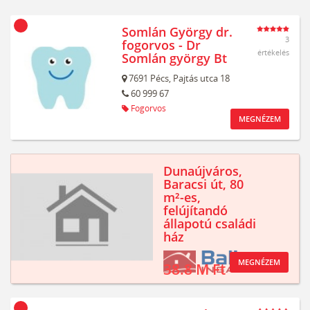
Somlán György dr.
3
fogorvos - Dr
értékelés
Somlán györgy Bt
7691
Pécs,
Pajtás utca 18
60 999 67
Fogorvos
MEGNÉZEM
Dunaújváros,
Baracsi út, 80
m²-es,
felújítandó
állapotú családi
ház
MEGNÉZEM
38.8 M Ft