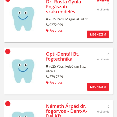
Dr. Rosta Gyula -
4
Fogászati
értékelés
szakrendelés
7625
Pécs,
Magaslati út 11
9272 099
Fogorvos
MEGNÉZEM
Opti-Dentál Bt.
0
fogtechnika
értékelés
7625
Pécs,
Felsővámház
utca 1
579 7329
Fogorvos
MEGNÉZEM
Németh Árpád dr.
0
fogorvos - Dent-A-
értékelés
Dél Kft