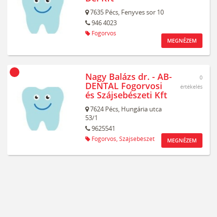
7635
Pécs,
Fenyves sor 10
946 4023
Fogorvos
MEGNÉZEM
Nagy Balázs dr. - AB-
0
DENTAL Fogorvosi
értékelés
és Szájsebészeti Kft
7624
Pécs,
Hungária utca
53/1
9625541
Fogorvos,
Szájsebészet
MEGNÉZEM