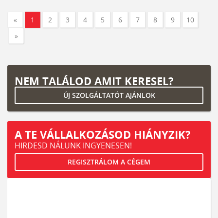
«
1
2
3
4
5
6
7
8
9
10
»
NEM TALÁLOD AMIT KERESEL?
ÚJ SZOLGÁLTATÓT AJÁNLOK
A TE VÁLLALKOZÁSOD HIÁNYZIK?
HIRDESD NÁLUNK INGYENESEN!
REGISZTRÁLOM A CÉGEM