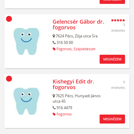
Gelencsér Gábor dr.
3
fogorvos
értékelés
7624
Pécs,
Zója utca 5/a
316 50 00
Fogorvos,
Szájsebészet
MEGNÉZEM
Kishegyi Edit dr.
0
fogorvos
értékelés
7625
Pécs,
Hunyadi János
utca 45
916 4479
Fogorvos
MEGNÉZEM