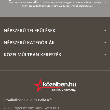
számomra, és közvetlen üzletszerzési céllal megkeressen az általam megadott
elérhetőségeimen saját vagy üzleti partnerei ajánlatával.
NÉPSZERŰ TELEPÜLÉSEK
NÉPSZERŰ KATEGÓRIÁK
KÖZELMÚLTBAN KERESTÉK
Fővállalkozó Balla és Balla Kft.
2310 Szigetszentmiklós, Gyári út 15.