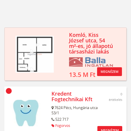
Komló, Kiss
József utca, 54
m²-es, jó állapotú
társasházi lakás
MEGNÉZEM
13.5 M Ft
Kredent
0
Fogtechnikai Kft
értékelés
7624
Pécs,
Hungária utca
53/1
522 717
Fogorvos
MEGNÉZEM