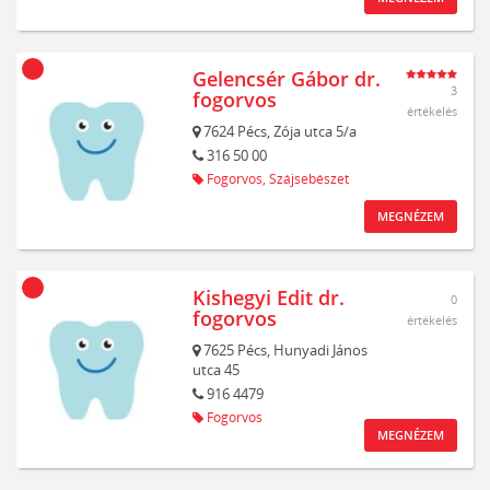
Gelencsér Gábor dr.
3
fogorvos
értékelés
7624
Pécs,
Zója utca 5/a
316 50 00
Fogorvos,
Szájsebészet
MEGNÉZEM
Kishegyi Edit dr.
0
fogorvos
értékelés
7625
Pécs,
Hunyadi János
utca 45
916 4479
Fogorvos
MEGNÉZEM