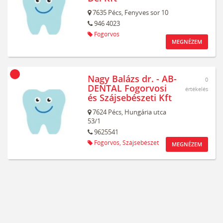
7635
Pécs,
Fenyves sor 10
946 4023
Fogorvos
MEGNÉZEM
Nagy Balázs dr. - AB-
0
DENTAL Fogorvosi
értékelés
és Szájsebészeti Kft
7624
Pécs,
Hungária utca
53/1
9625541
Fogorvos,
Szájsebészet
MEGNÉZEM