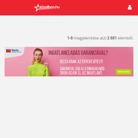
1-8
megjelenítése a(z)
2 681
elemből.