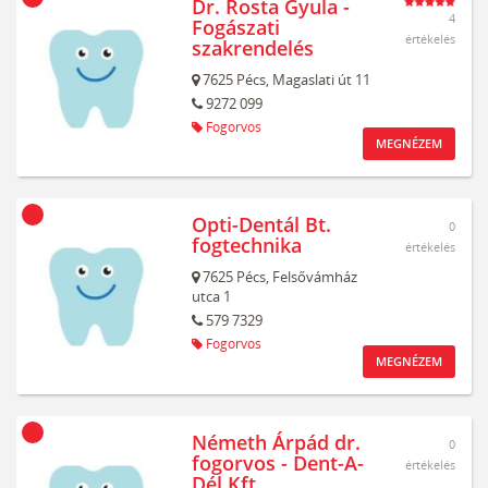
Dr. Rosta Gyula -
4
Fogászati
értékelés
szakrendelés
7625
Pécs,
Magaslati út 11
9272 099
Fogorvos
MEGNÉZEM
Opti-Dentál Bt.
0
fogtechnika
értékelés
7625
Pécs,
Felsővámház
utca 1
579 7329
Fogorvos
MEGNÉZEM
Németh Árpád dr.
0
fogorvos - Dent-A-
értékelés
Dél Kft