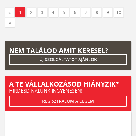
«
1
2
3
4
5
6
7
8
9
10
»
NEM TALÁLOD AMIT KERESEL?
ÚJ SZOLGÁLTATÓT AJÁNLOK
A TE VÁLLALKOZÁSOD HIÁNYZIK?
HIRDESD NÁLUNK INGYENESEN!
REGISZTRÁLOM A CÉGEM