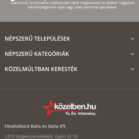
számomra, és közvetlen üzletszerzési céllal megkeressen az általam megadott
elérhetőségeimen saját vagy üzleti partnerei ajánlatával.
NÉPSZERŰ TELEPÜLÉSEK
NÉPSZERŰ KATEGÓRIÁK
KÖZELMÚLTBAN KERESTÉK
Fővállalkozó Balla és Balla Kft.
2310 Szigetszentmiklós, Gyári út 15.