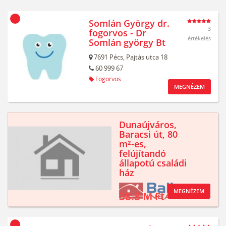
Somlán György dr.
3
fogorvos - Dr
értékelés
Somlán györgy Bt
7691
Pécs,
Pajtás utca 18
60 999 67
Fogorvos
MEGNÉZEM
Dunaújváros,
Baracsi út, 80
m²-es,
felújítandó
állapotú családi
ház
MEGNÉZEM
38.8 M Ft