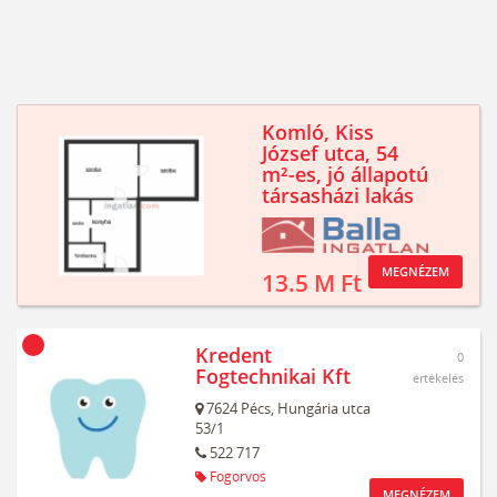
Komló, Kiss
József utca, 54
m²-es, jó állapotú
társasházi lakás
MEGNÉZEM
13.5 M Ft
Kredent
0
Fogtechnikai Kft
értékelés
7624
Pécs,
Hungária utca
53/1
522 717
Fogorvos
MEGNÉZEM