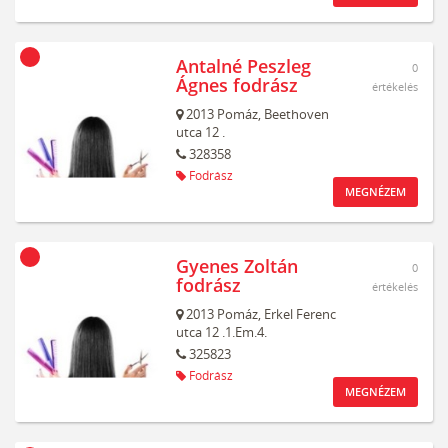
Antalné Peszleg
0
Ágnes fodrász
értékelés
2013
Pomáz,
Beethoven
utca 12 .
328358
Fodrász
MEGNÉZEM
Gyenes Zoltán
0
fodrász
értékelés
2013
Pomáz,
Erkel Ferenc
utca 12 .1.Em.4.
325823
Fodrász
MEGNÉZEM