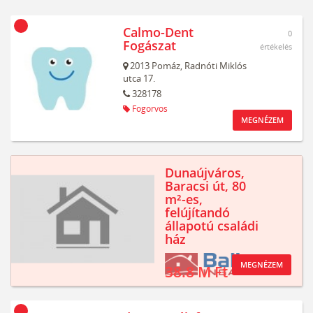
Calmo-Dent
0
Fogászat
értékelés
2013
Pomáz,
Radnóti Miklós
utca 17.
328178
Fogorvos
MEGNÉZEM
Dunaújváros,
Baracsi út, 80
m²-es,
felújítandó
állapotú családi
ház
MEGNÉZEM
38.8 M Ft