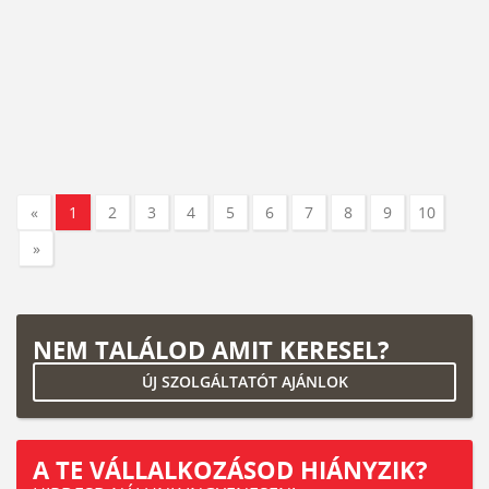
«
1
2
3
4
5
6
7
8
9
10
»
NEM TALÁLOD AMIT KERESEL?
ÚJ SZOLGÁLTATÓT AJÁNLOK
A TE VÁLLALKOZÁSOD HIÁNYZIK?