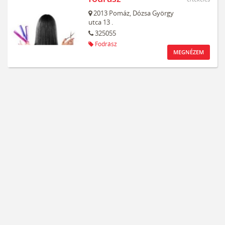
2013
Pomáz,
Dózsa György
utca 13 .
325055
Fodrász
MEGNÉZEM