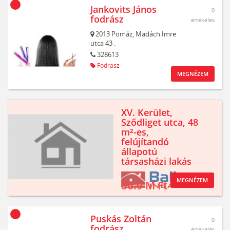
Jankovits János
0
fodrász
értékelés
2013
Pomáz,
Madách Imre
utca 43 .
328613
Fodrász
MEGNÉZEM
XV. Kerület,
Sződliget utca, 48
m²-es,
felújítandó
állapotú
társasházi lakás
MEGNÉZEM
36.9 M Ft
Puskás Zoltán
0
fodrász
értékelés