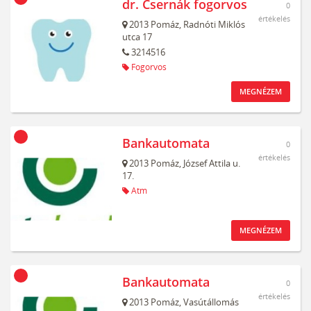
dr. Csernák fogorvos
0
értékelés
2013
Pomáz,
Radnóti Miklós
utca 17
3214516
Fogorvos
MEGNÉZEM
Bankautomata
0
értékelés
2013
Pomáz,
József Attila u.
17.
Atm
MEGNÉZEM
Bankautomata
0
értékelés
2013
Pomáz,
Vasútállomás