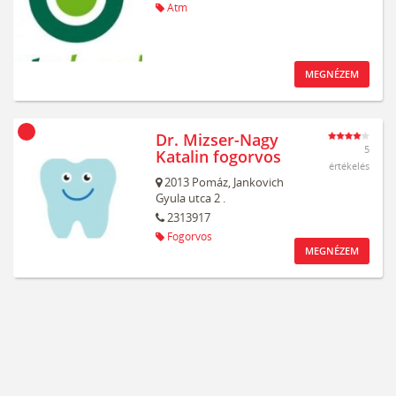
Atm
MEGNÉZEM
Dr. Mizser-Nagy
5
Katalin fogorvos
értékelés
2013
Pomáz,
Jankovich
Gyula utca 2 .
2313917
Fogorvos
MEGNÉZEM