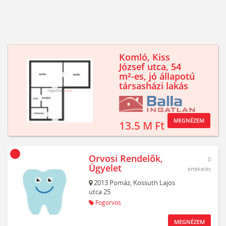
Komló, Kiss
József utca, 54
m²-es, jó állapotú
társasházi lakás
MEGNÉZEM
13.5 M Ft
Orvosi Rendelők,
0
Ügyelet
értékelés
2013
Pomáz,
Kossuth Lajos
utca 25
Fogorvos
MEGNÉZEM