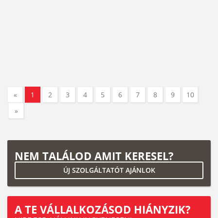
«
1
2
3
4
5
6
7
8
9
10
»
NEM TALÁLOD AMIT KERESEL?
ÚJ SZOLGÁLTATÓT AJÁNLOK
A TE VÁLLALKOZÁSOD HIÁNYZIK?