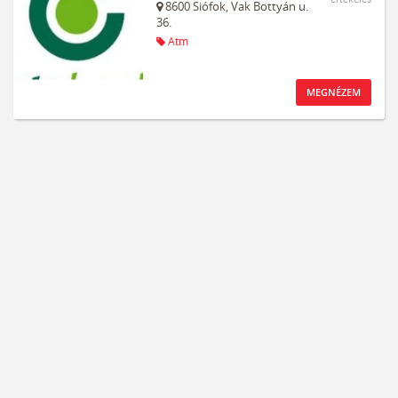
8600
Siófok,
Vak Bottyán u.
36.
Atm
MEGNÉZEM