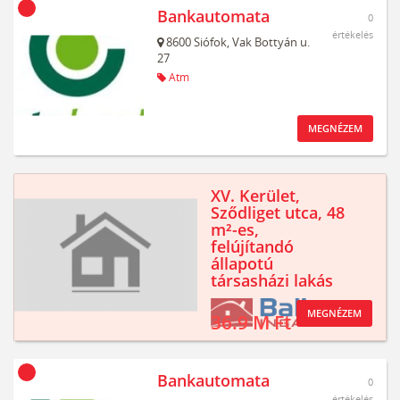
Bankautomata
0
értékelés
8600
Siófok,
Vak Bottyán u.
27
Atm
MEGNÉZEM
XV. Kerület,
Sződliget utca, 48
m²-es,
felújítandó
állapotú
társasházi lakás
MEGNÉZEM
36.9 M Ft
Bankautomata
0
értékelés