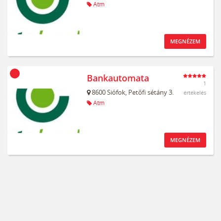
Atm
MEGNÉZEM
Bankautomata
1
8600
Siófok,
Petőfi sétány 3.
értékelés
Atm
MEGNÉZEM