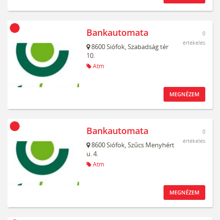
Bankautomata
0
értékelés
8600
Siófok,
Szabadság tér
10.
Atm
MEGNÉZEM
Bankautomata
0
értékelés
8600
Siófok,
Szűcs Menyhért
u. 4.
Atm
MEGNÉZEM