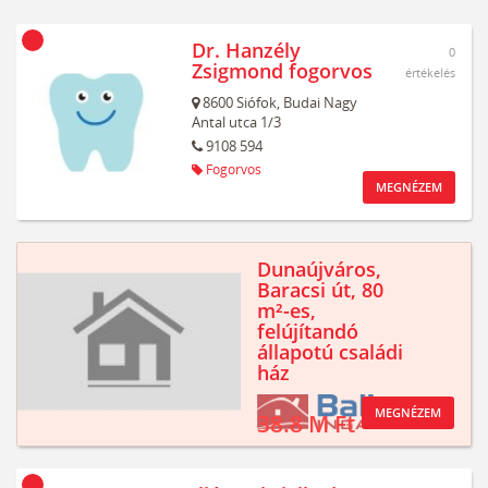
Dr. Hanzély
0
Zsigmond fogorvos
értékelés
8600
Siófok,
Budai Nagy
Antal utca 1/3
9108 594
Fogorvos
MEGNÉZEM
Dunaújváros,
Baracsi út, 80
m²-es,
felújítandó
állapotú családi
ház
MEGNÉZEM
38.8 M Ft