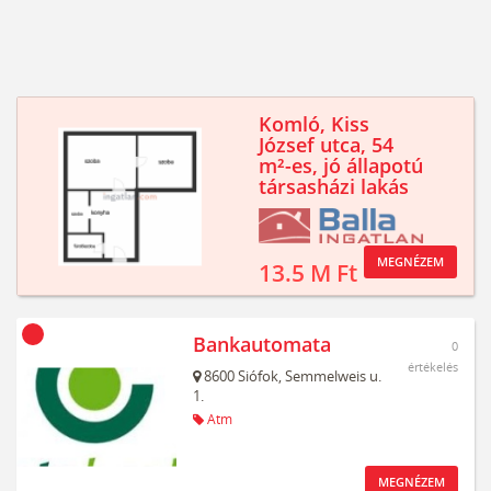
Komló, Kiss
József utca, 54
m²-es, jó állapotú
társasházi lakás
MEGNÉZEM
13.5 M Ft
Bankautomata
0
értékelés
8600
Siófok,
Semmelweis u.
1.
Atm
MEGNÉZEM