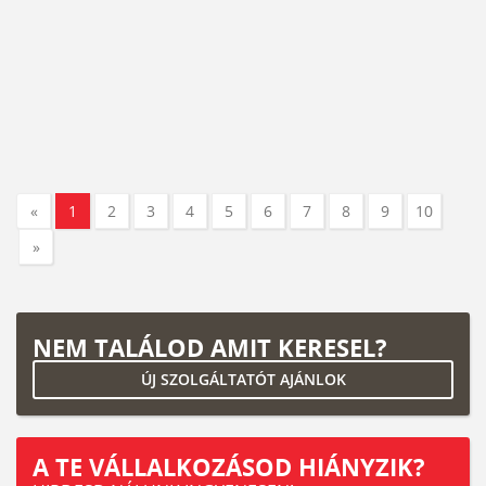
«
1
2
3
4
5
6
7
8
9
10
»
NEM TALÁLOD AMIT KERESEL?
ÚJ SZOLGÁLTATÓT AJÁNLOK
A TE VÁLLALKOZÁSOD HIÁNYZIK?