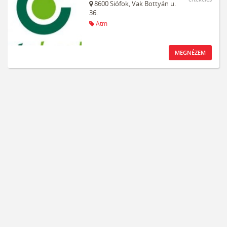
8600
Siófok,
Vak Bottyán u.
36.
Atm
MEGNÉZEM