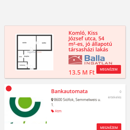
Komló, Kiss
József utca, 54
m²-es, jó állapotú
társasházi lakás
MEGNÉZEM
13.5 M Ft
Bankautomata
0
értékelés
8600
Siófok,
Semmelweis u.
1.
Atm
MEGNÉZEM