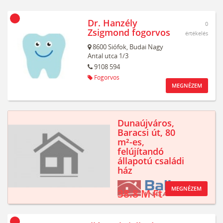
Dr. Hanzély
0
Zsigmond fogorvos
értékelés
8600
Siófok,
Budai Nagy
Antal utca 1/3
9108 594
Fogorvos
MEGNÉZEM
Dunaújváros,
Baracsi út, 80
m²-es,
felújítandó
állapotú családi
ház
MEGNÉZEM
38.8 M Ft