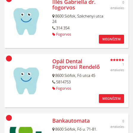
Illés Gabriella dr.
0
fogorvos
értékelés
8600
Siófok,
Széchenyi utca
24
314 354
Fogorvos
MEGNÉZEM
Opál Dental
1
Fogorvosi Rendelő
értékelés
8600
Siófok,
Fő utca 45
5814753
Fogorvos
MEGNÉZEM
Bankautomata
0
értékelés
8600
Siófok,
Fő u. 71-81.