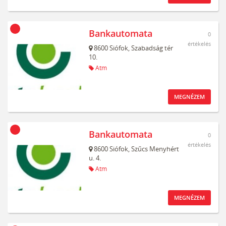
Bankautomata
0
értékelés
8600
Siófok,
Szabadság tér
10.
Atm
MEGNÉZEM
Bankautomata
0
értékelés
8600
Siófok,
Szűcs Menyhért
u. 4.
Atm
MEGNÉZEM