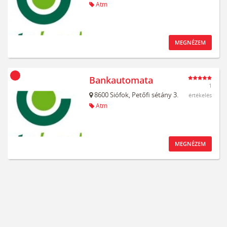
Atm
MEGNÉZEM
Bankautomata
1
8600
Siófok,
Petőfi sétány 3.
értékelés
Atm
MEGNÉZEM