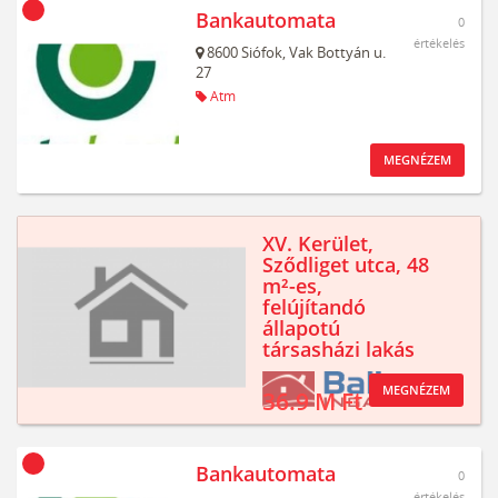
Bankautomata
0
értékelés
8600
Siófok,
Vak Bottyán u.
27
Atm
MEGNÉZEM
XV. Kerület,
Sződliget utca, 48
m²-es,
felújítandó
állapotú
társasházi lakás
MEGNÉZEM
36.9 M Ft
Bankautomata
0
értékelés