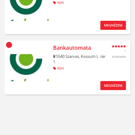
Atm
MEGNÉZEM
Bankautomata
1
5540
Szarvas,
Kossuth L. tér
értékelés
1.
Atm
MEGNÉZEM