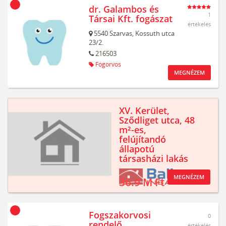
dr. Galambos és
1
Társai Kft. fogászat
értékelés
5540
Szarvas,
Kossuth utca
23/2.
216503
Fogorvos
MEGNÉZEM
XV. Kerület,
Sződliget utca, 48
m²-es,
felújítandó
állapotú
társasházi lakás
MEGNÉZEM
36.9 M Ft
Fogszakorvosi
0
rendelő
értékelés