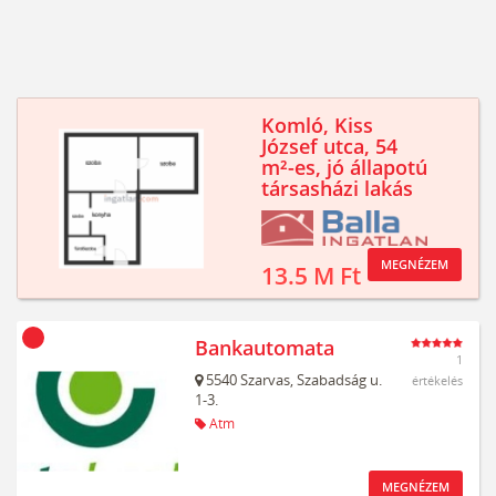
Komló, Kiss
József utca, 54
m²-es, jó állapotú
társasházi lakás
MEGNÉZEM
13.5 M Ft
Bankautomata
1
5540
Szarvas,
Szabadság u.
értékelés
1-3.
Atm
MEGNÉZEM