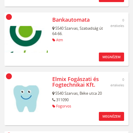
Bankautomata
0
értékelés
5540
Szarvas,
Szabadság út
64-66.
Atm
MEGNÉZEM
Elmix Fogászati és
0
Fogtechnikai Kft.
értékelés
5540
Szarvas,
Béke utca 20
311090
Fogorvos
MEGNÉZEM