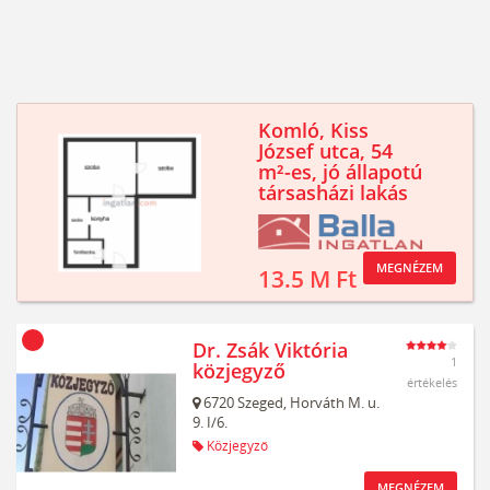
Komló, Kiss
József utca, 54
m²-es, jó állapotú
társasházi lakás
MEGNÉZEM
13.5 M Ft
Dr. Zsák Viktória
1
közjegyző
értékelés
6720
Szeged,
Horváth M. u.
9. I/6.
Közjegyző
MEGNÉZEM