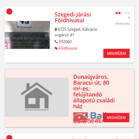
Szegedi Járási
4
Földhivatal
értékelés
6725
Szeged,
Kálvária
sugárút 41
592060
Földhivatal
MEGNÉZEM
Dunaújváros,
Baracsi út, 80
m²-es,
felújítandó
állapotú családi
ház
MEGNÉZEM
38.8 M Ft