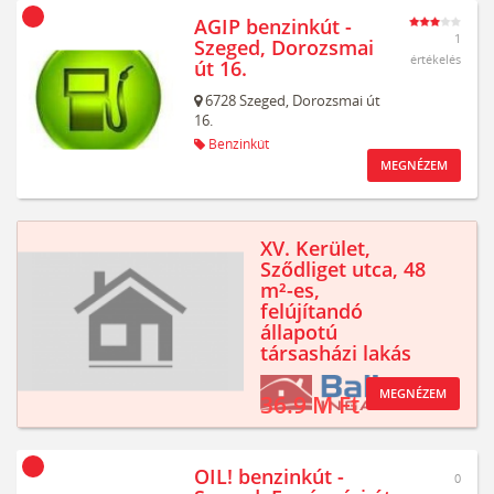
AGIP benzinkút -
1
Szeged, Dorozsmai
értékelés
út 16.
6728
Szeged,
Dorozsmai út
16.
Benzinkút
MEGNÉZEM
XV. Kerület,
Sződliget utca, 48
m²-es,
felújítandó
állapotú
társasházi lakás
MEGNÉZEM
36.9 M Ft
OIL! benzinkút -
0