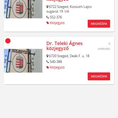
6722
Szeged,
Kossuth Lajos
sugárút 19. I/4.
552-376
Közjegyző
MEGNÉZEM
Dr. Teleki Ágnes
0
közjegyző
értékelés
6720
Szeged,
Deák F. u. 18
540-388
Közjegyző
MEGNÉZEM