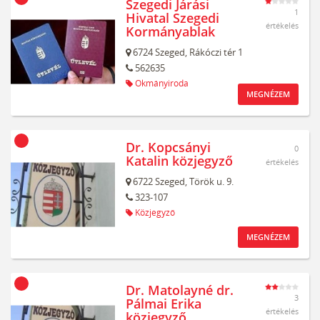
Szegedi Járási
1
Hivatal Szegedi
értékelés
Kormányablak
6724
Szeged,
Rákóczi tér 1
562635
Okmányiroda
MEGNÉZEM
Dr. Kopcsányi
0
Katalin közjegyző
értékelés
6722
Szeged,
Török u. 9.
323-107
Közjegyző
MEGNÉZEM
Dr. Matolayné dr.
3
Pálmai Erika
értékelés
közjegyző