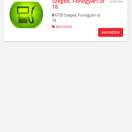
Szeged, Fonógyári út
értékelés
18.
6728
Szeged,
Fonógyári út
18.
Benzinkút
MEGNÉZEM