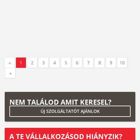
«
1
2
3
4
5
6
7
8
9
10
»
NEM TALÁLOD AMIT KERESEL?
ÚJ SZOLGÁLTATÓT AJÁNLOK
A TE VÁLLALKOZÁSOD HIÁNYZIK?