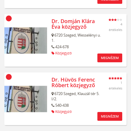
Dr. Domján Klára
4
Éva közjegyző
értékelés
6720
Szeged,
Wesselényi u.
1.
424-678
Közjegyző
MEGNÉZEM
Dr. Hüvös Ferenc
1
Róbert közjegyző
értékelés
6720
Szeged,
Klauzál tér 5.
I/2.
540-438
Közjegyző
MEGNÉZEM