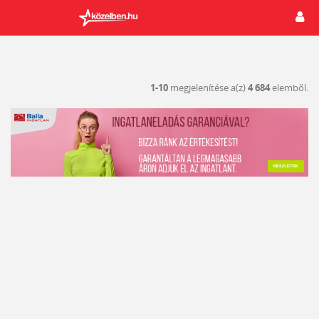
1-10
megjelenítése a(z)
4 684
elemből.