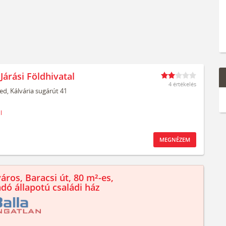
Járási Földhivatal
4 értékelés
ed,
Kálvária sugárút 41
l
MEGNÉZEM
áros, Baracsi út, 80 m²-es,
ndó állapotú családi ház