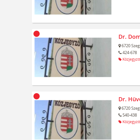
Dr. Dom
6720
Szeg
424-678
Közjegyző
Dr. Hüv
6720
Szeg
540-438
Közjegyző