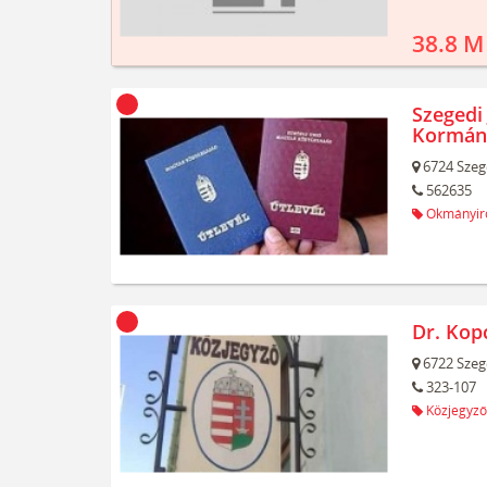
38.8 M
Szegedi 
Kormán
6724
Szeg
562635
Okmányir
Dr. Kop
6722
Szeg
323-107
Közjegyző