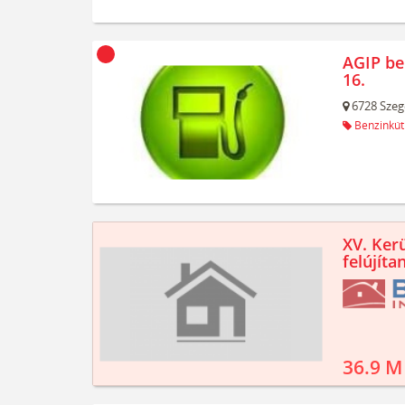
AGIP be
16.
6728
Szeg
Benzinkút
XV. Kerü
felújíta
36.9 M