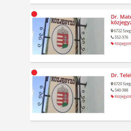
Dr. Mat
közjegy
6722
Szeg
552-376
Közjegyző
Dr. Tel
6720
Szeg
540-388
Közjegyző