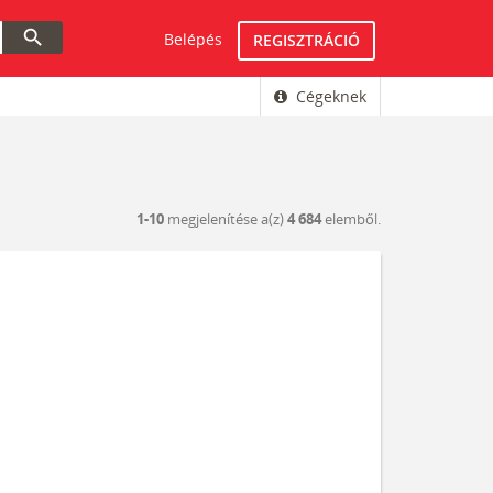
search
Belépés
REGISZTRÁCIÓ
Cégeknek
1-10
megjelenítése a(z)
4 684
elemből.