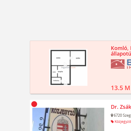
Komló, K
állapotú
13.5 M
Dr. Zsák
6720
Szeg
Közjegyző