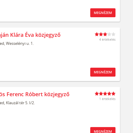
MEGNÉZEM
ján Klára Éva közjegyző
4 értékelés
ed,
Wesselényi u. 1.
MEGNÉZEM
ös Ferenc Róbert közjegyző
1 értékelés
ed,
Klauzál tér 5. I/2.
MEGNÉZEM