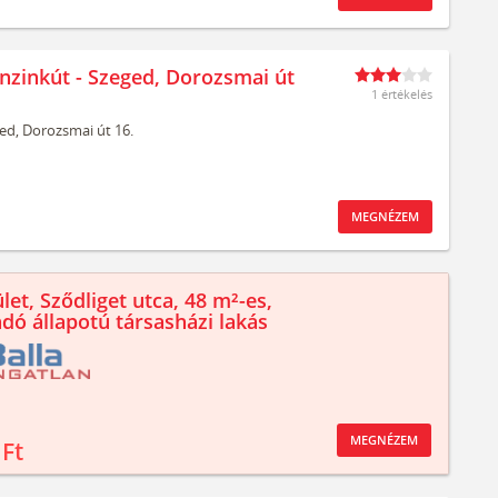
nzinkút - Szeged, Dorozsmai út
1 értékelés
ed,
Dorozsmai út 16.
MEGNÉZEM
let, Sződliget utca, 48 m²-es,
ndó állapotú társasházi lakás
MEGNÉZEM
 Ft