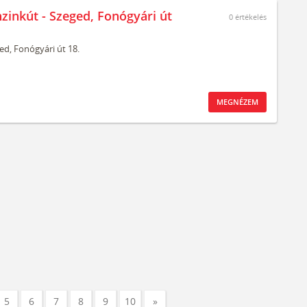
nzinkút - Szeged, Fonógyári út
0
értékelés
ed,
Fonógyári út 18.
MEGNÉZEM
5
6
7
8
9
10
»