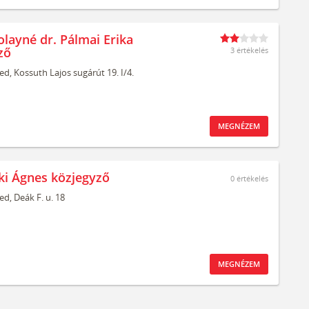
olayné dr. Pálmai Erika
ző
3 értékelés
ed,
Kossuth Lajos sugárút 19. I/4.
MEGNÉZEM
eki Ágnes közjegyző
0
értékelés
ed,
Deák F. u. 18
MEGNÉZEM