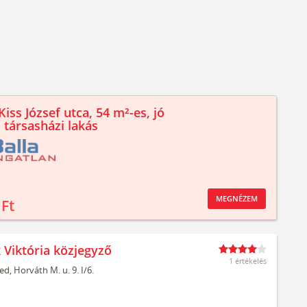
iss József utca, 54 m²-es, jó
 társasházi lakás
MEGNÉZEM
 Ft
 Viktória közjegyző
1 értékelés
ed,
Horváth M. u. 9. I/6.