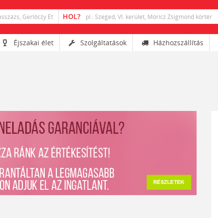
Éjszakai élet
Szolgáltatások
Házhozszállítás