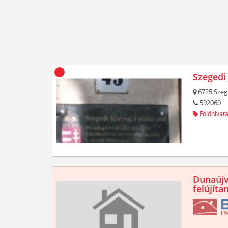
Szegedi 
6725
Szeg
592060
Földhivata
Dunaújv
felújíta