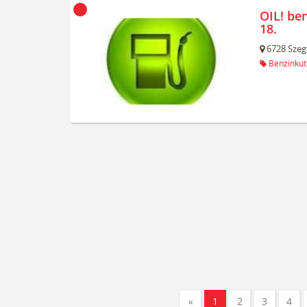
OIL! be
18.
6728
Szeg
Benzinkút
«
1
2
3
4