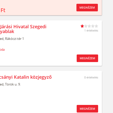
MEGNÉZEM
 Ft
Járási Hivatal Szegedi
yablak
1 értékelés
ed,
Rákóczi tér 1
oda
MEGNÉZEM
csányi Katalin közjegyző
0
értékelés
ed,
Török u. 9.
MEGNÉZEM