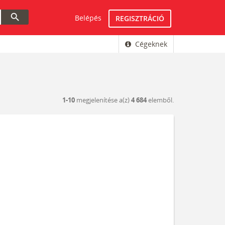
search
Belépés
REGISZTRÁCIÓ
Cégeknek
1-10
megjelenítése a(z)
4 684
elemből.