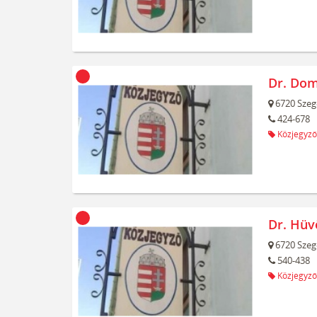
Dr. Dom
6720
Szeg
424-678
Közjegyző
Dr. Hüv
6720
Szeg
540-438
Közjegyző