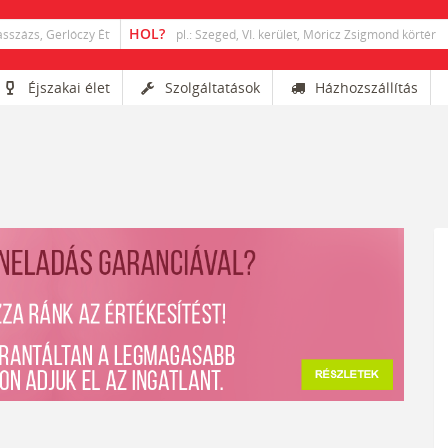
Éjszakai élet
Szolgáltatások
Házhozszállítás