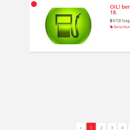
OIL! be
18.
6728
Szeg
Benzinkút
«
1
2
3
4