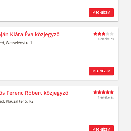
MEGNÉZEM
ján Klára Éva közjegyző
4 értékelés
ed,
Wesselényi u. 1.
MEGNÉZEM
ös Ferenc Róbert közjegyző
1 értékelés
ed,
Klauzál tér 5. I/2.
MEGNÉZEM