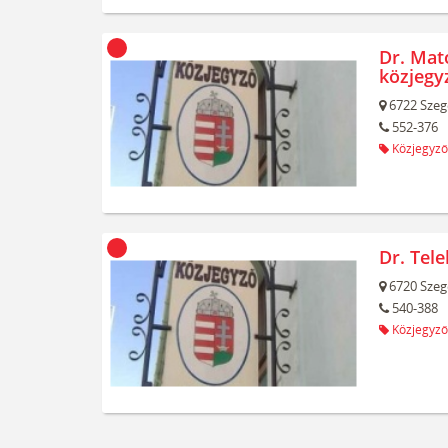
Dr. Mat
közjegy
6722
Szeg
552-376
Közjegyző
Dr. Tel
6720
Szeg
540-388
Közjegyző