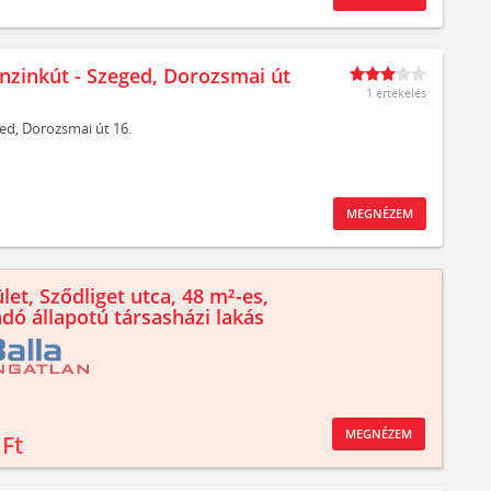
nzinkút - Szeged, Dorozsmai út
1 értékelés
ed,
Dorozsmai út 16.
MEGNÉZEM
let, Sződliget utca, 48 m²-es,
ndó állapotú társasházi lakás
MEGNÉZEM
 Ft