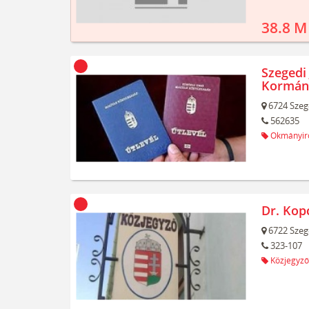
38.8 M
Szegedi 
Kormán
6724
Szeg
562635
Okmányir
Dr. Kop
6722
Szeg
323-107
Közjegyző