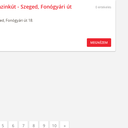
nzinkút - Szeged, Fonógyári út
0
értékelés
ed,
Fonógyári út 18.
MEGNÉZEM
5
6
7
8
9
10
»