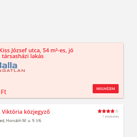
iss József utca, 54 m²-es, jó
 társasházi lakás
MEGNÉZEM
 Ft
 Viktória közjegyző
1 értékelés
ed,
Horváth M. u. 9. I/6.