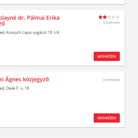
olayné dr. Pálmai Erika
ző
3 értékelés
ed,
Kossuth Lajos sugárút 19. I/4.
MEGNÉZEM
eki Ágnes közjegyző
0
értékelés
ed,
Deák F. u. 18
MEGNÉZEM