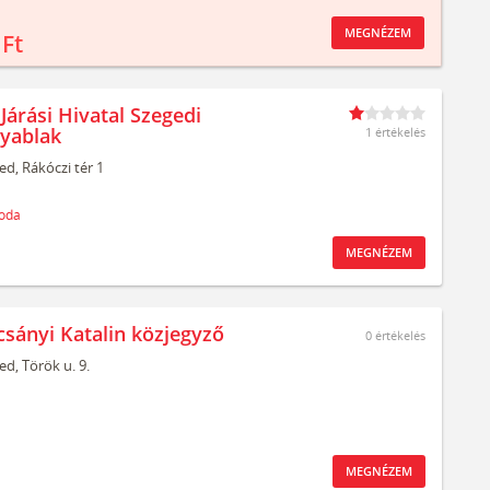
MEGNÉZEM
 Ft
Járási Hivatal Szegedi
yablak
1 értékelés
ed,
Rákóczi tér 1
oda
MEGNÉZEM
csányi Katalin közjegyző
0
értékelés
ed,
Török u. 9.
MEGNÉZEM