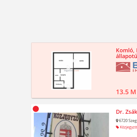
Komló, K
állapotú
13.5 M
Dr. Zsák
6720
Szeg
Közjegyző