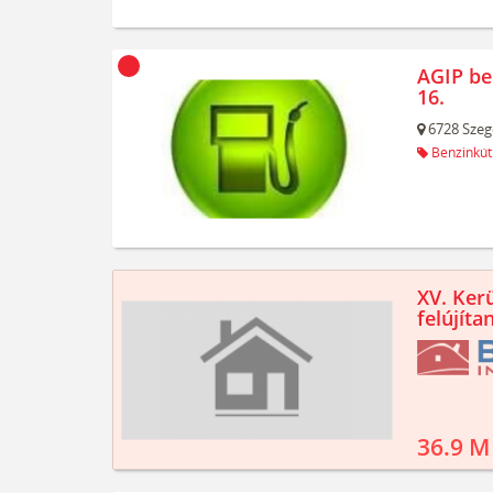
AGIP be
16.
6728
Szeg
Benzinkút
XV. Kerü
felújíta
36.9 M