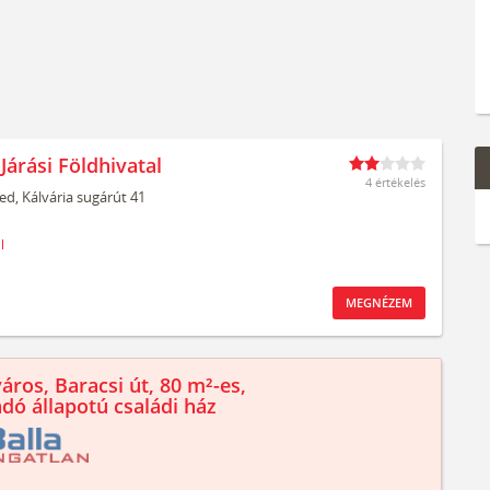
Járási Földhivatal
4 értékelés
ed,
Kálvária sugárút 41
l
MEGNÉZEM
áros, Baracsi út, 80 m²-es,
ndó állapotú családi ház