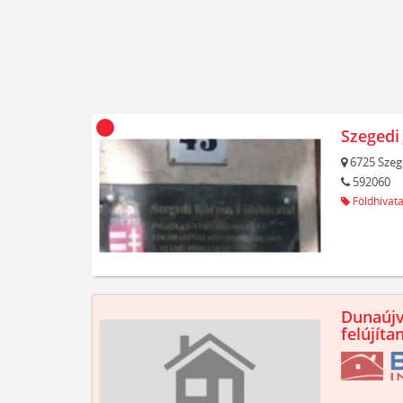
Szegedi 
6725
Szeg
592060
Földhivata
Dunaújv
felújíta