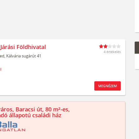
Járási Földhivatal
4 értékelés
ed,
Kálvária sugárút 41
l
MEGNÉZEM
áros, Baracsi út, 80 m²-es,
ndó állapotú családi ház