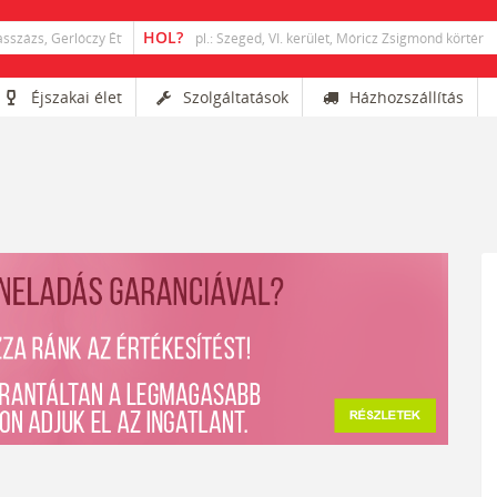
Éjszakai élet
Szolgáltatások
Házhozszállítás