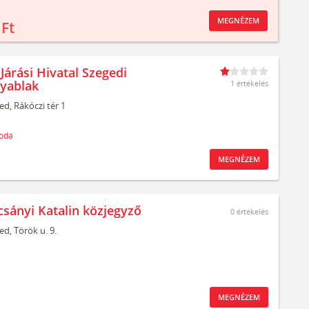
MEGNÉZEM
 Ft
Járási Hivatal Szegedi
yablak
1 értékelés
ed,
Rákóczi tér 1
oda
MEGNÉZEM
csányi Katalin közjegyző
0
értékelés
ed,
Török u. 9.
MEGNÉZEM