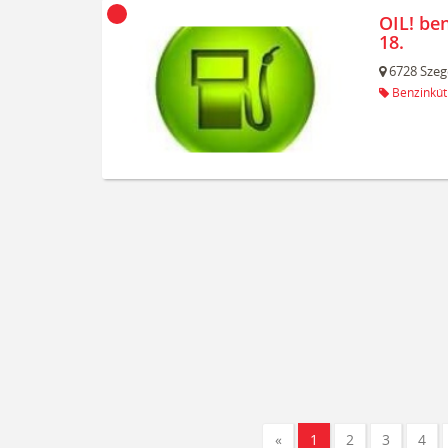
OIL! be
18.
6728
Szeg
Benzinkút
«
1
2
3
4