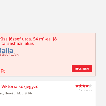
iss József utca, 54 m²-es, jó
 társasházi lakás
MEGNÉZEM
 Ft
 Viktória közjegyző
1 értékelés
ed,
Horváth M. u. 9. I/6.