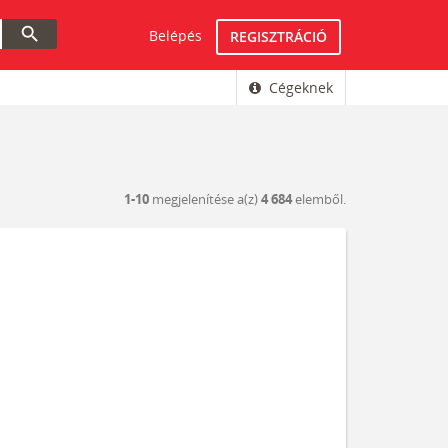
search
Belépés
REGISZTRÁCIÓ
Cégeknek
1-10
megjelenítése a(z)
4 684
elemből.