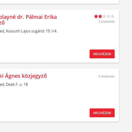
olayné dr. Pálmai Erika
ző
3 értékelés
ed,
Kossuth Lajos sugárút 19. I/4.
MEGNÉZEM
eki Ágnes közjegyző
0
értékelés
ed,
Deák F. u. 18
MEGNÉZEM