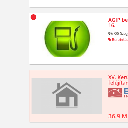
AGIP be
16.
6728
Szeg
Benzinkút
XV. Kerü
felújíta
36.9 M