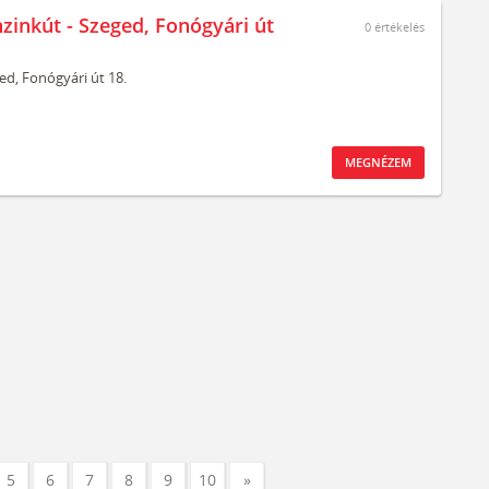
nzinkút - Szeged, Fonógyári út
0
értékelés
ed,
Fonógyári út 18.
MEGNÉZEM
5
6
7
8
9
10
»