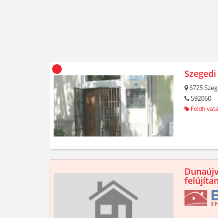
Szegedi 
6725
Szeg
592060
Földhivata
Dunaújv
felújíta