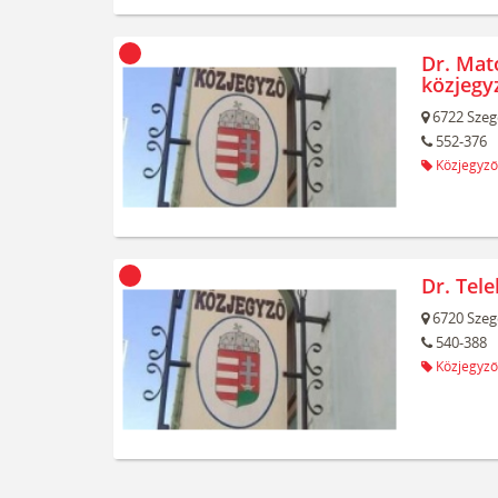
Dr. Mat
közjegy
6722
Szeg
552-376
Közjegyző
Dr. Tel
6720
Szeg
540-388
Közjegyző