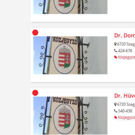
Dr. Dom
6720
Szeg
424-678
Közjegyző
Dr. Hüv
6720
Szeg
540-438
Közjegyző