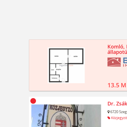
Komló, K
állapotú
13.5 M
Dr. Zsák
6720
Szeg
Közjegyző