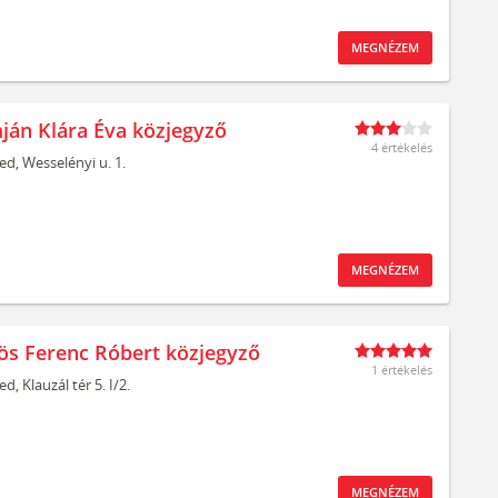
MEGNÉZEM
ján Klára Éva közjegyző
4 értékelés
ed,
Wesselényi u. 1.
MEGNÉZEM
ös Ferenc Róbert közjegyző
1 értékelés
ed,
Klauzál tér 5. I/2.
MEGNÉZEM