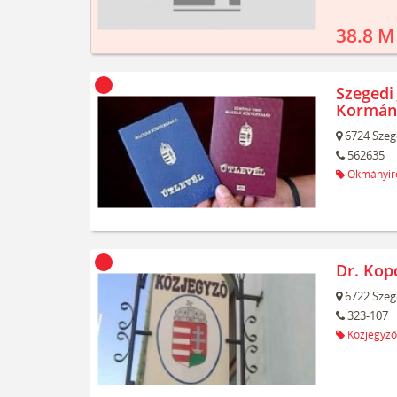
38.8 M
Szegedi 
Kormán
6724
Szeg
562635
Okmányir
Dr. Kop
6722
Szeg
323-107
Közjegyző