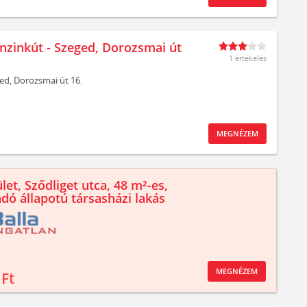
nzinkút - Szeged, Dorozsmai út
1 értékelés
ed,
Dorozsmai út 16.
MEGNÉZEM
let, Sződliget utca, 48 m²-es,
ndó állapotú társasházi lakás
MEGNÉZEM
 Ft