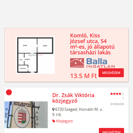
Komló, Kiss
József utca, 54
m²-es, jó állapotú
társasházi lakás
MEGNÉZEM
13.5 M Ft
Dr. Zsák Viktória
1
közjegyző
értékelés
6720
Szeged,
Horváth M. u.
9. I/6.
Közjegyző
MEGNÉZEM