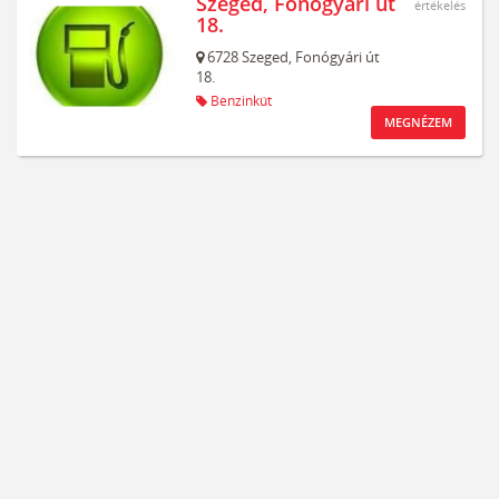
Szeged, Fonógyári út
értékelés
18.
6728
Szeged,
Fonógyári út
18.
Benzinkút
MEGNÉZEM