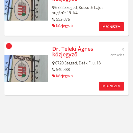
6722
Szeged,
Kossuth Lajos
sugárút 19. I/4.
552-376
Közjegyző
MEGNÉZEM
Dr. Teleki Ágnes
0
közjegyző
értékelés
6720
Szeged,
Deák F. u. 18
540-388
Közjegyző
MEGNÉZEM