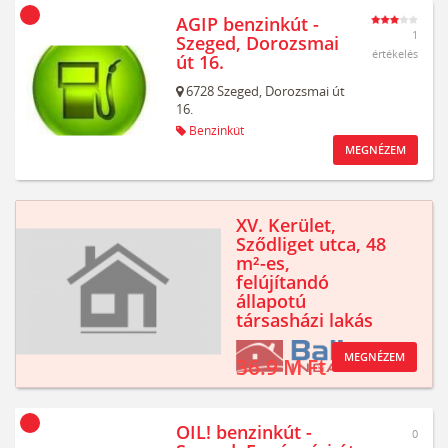
AGIP benzinkút -
1
Szeged, Dorozsmai
értékelés
út 16.
6728
Szeged,
Dorozsmai út
16.
Benzinkút
MEGNÉZEM
XV. Kerület,
Sződliget utca, 48
m²-es,
felújítandó
állapotú
társasházi lakás
MEGNÉZEM
36.9 M Ft
OIL! benzinkút -
0