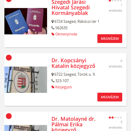
Szegedi Járási
1
Hivatal Szegedi
értékelés
Kormányablak
6724
Szeged,
Rákóczi tér 1
562635
Okmányiroda
MEGNÉZEM
Dr. Kopcsányi
0
Katalin közjegyző
értékelés
6722
Szeged,
Török u. 9.
323-107
Közjegyző
MEGNÉZEM
Dr. Matolayné dr.
3
Pálmai Erika
értékelés
közjegyző