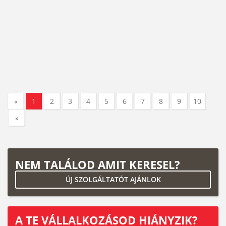
«
1
2
3
4
5
6
7
8
9
10
»
NEM TALÁLOD AMIT KERESEL?
ÚJ SZOLGÁLTATÓT AJÁNLOK
A TE VÁLLALKOZÁSOD HIÁNYZIK?