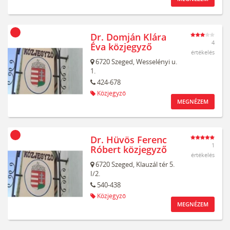
Dr. Domján Klára
4
Éva közjegyző
értékelés
6720
Szeged,
Wesselényi u.
1.
424-678
Közjegyző
MEGNÉZEM
Dr. Hüvös Ferenc
1
Róbert közjegyző
értékelés
6720
Szeged,
Klauzál tér 5.
I/2.
540-438
Közjegyző
MEGNÉZEM