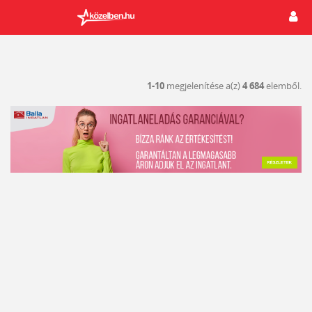
1-10
megjelenítése a(z)
4 684
elemből.