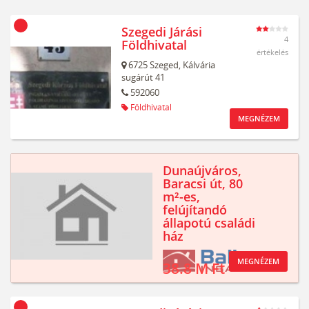
Szegedi Járási
4
Földhivatal
értékelés
6725
Szeged,
Kálvária
sugárút 41
592060
Földhivatal
MEGNÉZEM
Dunaújváros,
Baracsi út, 80
m²-es,
felújítandó
állapotú családi
ház
MEGNÉZEM
38.8 M Ft