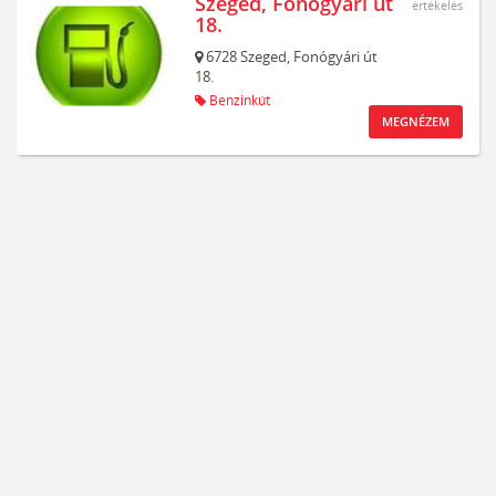
Szeged, Fonógyári út
értékelés
18.
6728
Szeged,
Fonógyári út
18.
Benzinkút
MEGNÉZEM