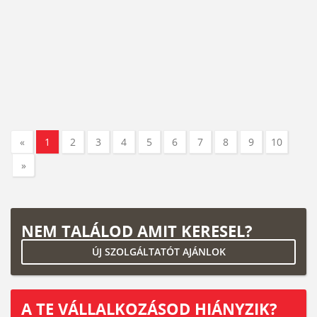
«
1
2
3
4
5
6
7
8
9
10
»
NEM TALÁLOD AMIT KERESEL?
ÚJ SZOLGÁLTATÓT AJÁNLOK
A TE VÁLLALKOZÁSOD HIÁNYZIK?