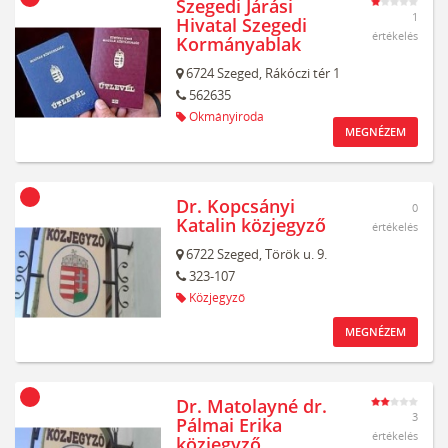
Szegedi Járási
1
Hivatal Szegedi
értékelés
Kormányablak
6724
Szeged,
Rákóczi tér 1
562635
Okmányiroda
MEGNÉZEM
Dr. Kopcsányi
0
Katalin közjegyző
értékelés
6722
Szeged,
Török u. 9.
323-107
Közjegyző
MEGNÉZEM
Dr. Matolayné dr.
3
Pálmai Erika
értékelés
közjegyző