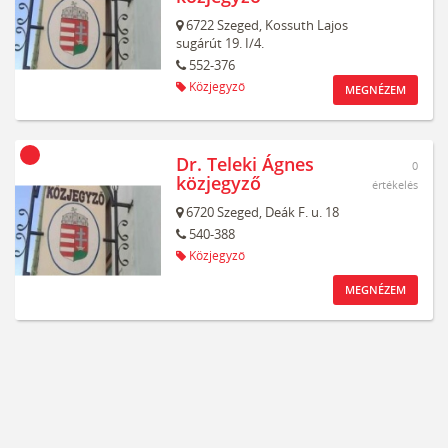
6722
Szeged,
Kossuth Lajos
sugárút 19. I/4.
552-376
Közjegyző
MEGNÉZEM
Dr. Teleki Ágnes
0
közjegyző
értékelés
6720
Szeged,
Deák F. u. 18
540-388
Közjegyző
MEGNÉZEM