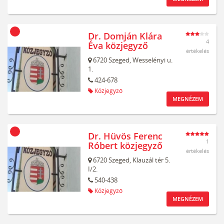
Dr. Domján Klára
4
Éva közjegyző
értékelés
6720
Szeged,
Wesselényi u.
1.
424-678
Közjegyző
MEGNÉZEM
Dr. Hüvös Ferenc
1
Róbert közjegyző
értékelés
6720
Szeged,
Klauzál tér 5.
I/2.
540-438
Közjegyző
MEGNÉZEM