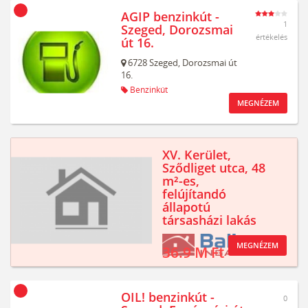
AGIP benzinkút -
1
Szeged, Dorozsmai
értékelés
út 16.
6728
Szeged,
Dorozsmai út
16.
Benzinkút
MEGNÉZEM
XV. Kerület,
Sződliget utca, 48
m²-es,
felújítandó
állapotú
társasházi lakás
MEGNÉZEM
36.9 M Ft
OIL! benzinkút -
0