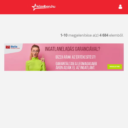
1-10
megjelenítése a(z)
4 684
elemből.