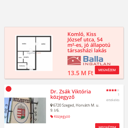
Komló, Kiss
József utca, 54
m²-es, jó állapotú
társasházi lakás
MEGNÉZEM
13.5 M Ft
Dr. Zsák Viktória
1
közjegyző
értékelés
6720
Szeged,
Horváth M. u.
9. I/6.
Közjegyző
MEGNÉZEM