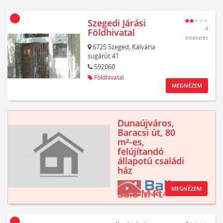
Szegedi Járási
4
Földhivatal
értékelés
6725
Szeged,
Kálvária
sugárút 41
592060
Földhivatal
MEGNÉZEM
Dunaújváros,
Baracsi út, 80
m²-es,
felújítandó
állapotú családi
ház
MEGNÉZEM
38.8 M Ft