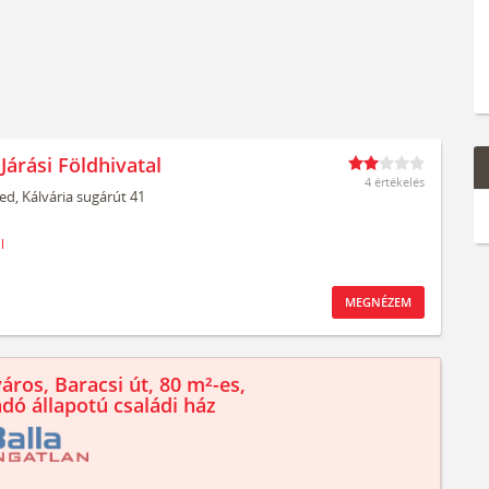
Járási Földhivatal
4 értékelés
ed,
Kálvária sugárút 41
l
MEGNÉZEM
áros, Baracsi út, 80 m²-es,
ndó állapotú családi ház