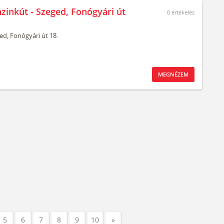
nzinkút - Szeged, Fonógyári út
0
értékelés
ed,
Fonógyári út 18.
MEGNÉZEM
5
6
7
8
9
10
»