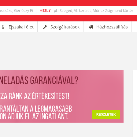
Éjszakai élet
Szolgáltatások
Házhozszállítás