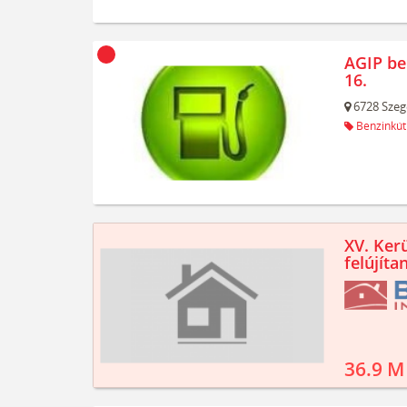
AGIP be
16.
6728
Szeg
Benzinkút
XV. Kerü
felújíta
36.9 M