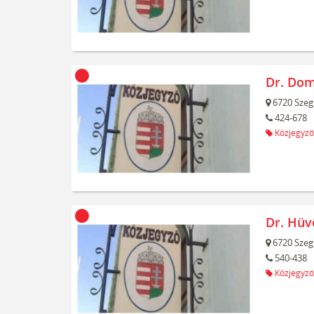
Dr. Dom
6720
Szeg
424-678
Közjegyző
Dr. Hüv
6720
Szeg
540-438
Közjegyző