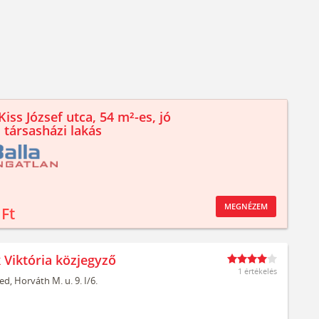
iss József utca, 54 m²-es, jó
 társasházi lakás
MEGNÉZEM
 Ft
 Viktória közjegyző
1 értékelés
ed,
Horváth M. u. 9. I/6.