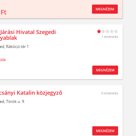
MEGNÉZEM
 Ft
Járási Hivatal Szegedi
yablak
1 értékelés
ed,
Rákóczi tér 1
oda
MEGNÉZEM
csányi Katalin közjegyző
0
értékelés
ed,
Török u. 9.
MEGNÉZEM