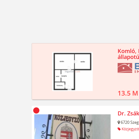
Komló, K
állapotú
13.5 M
Dr. Zsák
6720
Szeg
Közjegyző