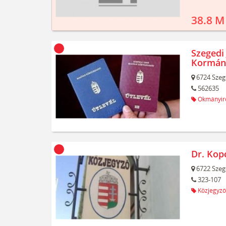
38.8 M
Szegedi 
Kormán
6724
Szeg
562635
Okmányir
Dr. Kop
6722
Szeg
323-107
Közjegyző