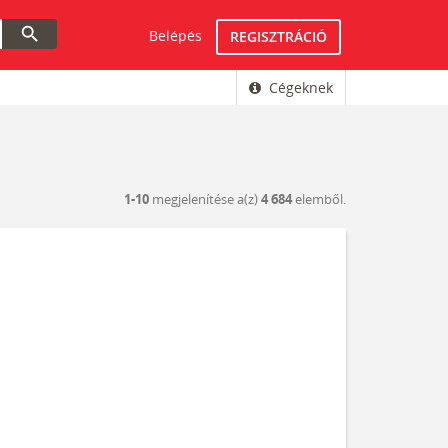
search
Belépés
REGISZTRÁCIÓ
Cégeknek
1-10
megjelenítése a(z)
4 684
elemből.