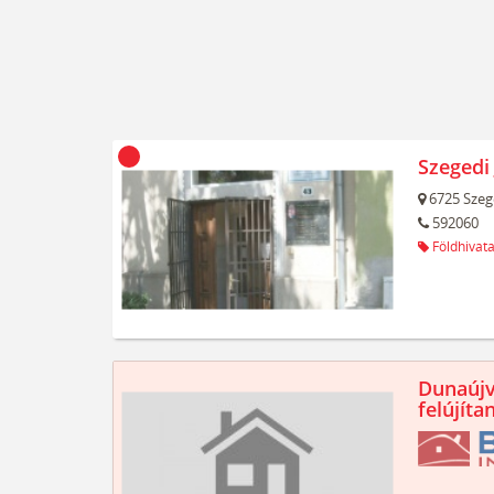
Szegedi 
6725
Szeg
592060
Földhivata
Dunaújv
felújíta