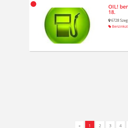
OIL! be
18.
6728
Szeg
Benzinkút
«
1
2
3
4