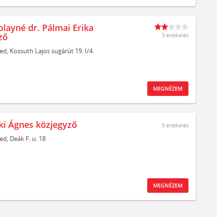
olayné dr. Pálmai Erika
ző
3 értékelés
ed,
Kossuth Lajos sugárút 19. I/4.
MEGNÉZEM
eki Ágnes közjegyző
0
értékelés
ed,
Deák F. u. 18
MEGNÉZEM