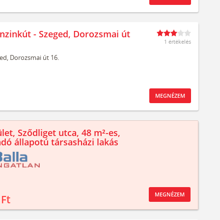
nzinkút - Szeged, Dorozsmai út
1 értékelés
ed,
Dorozsmai út 16.
MEGNÉZEM
let, Sződliget utca, 48 m²-es,
ndó állapotú társasházi lakás
MEGNÉZEM
 Ft