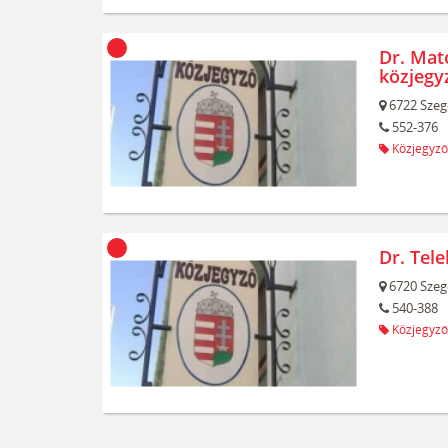
Dr. Mat
közjegy
6722
Szeg
552-376
Közjegyző
Dr. Tel
6720
Szeg
540-388
Közjegyző