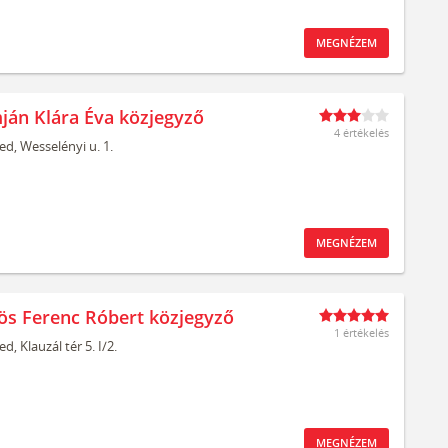
MEGNÉZEM
ján Klára Éva közjegyző
4 értékelés
ed,
Wesselényi u. 1.
MEGNÉZEM
ös Ferenc Róbert közjegyző
1 értékelés
ed,
Klauzál tér 5. I/2.
MEGNÉZEM