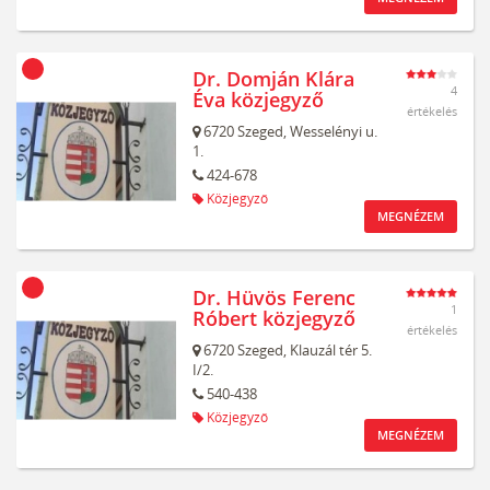
Dr. Domján Klára
4
Éva közjegyző
értékelés
6720
Szeged,
Wesselényi u.
1.
424-678
Közjegyző
MEGNÉZEM
Dr. Hüvös Ferenc
1
Róbert közjegyző
értékelés
6720
Szeged,
Klauzál tér 5.
I/2.
540-438
Közjegyző
MEGNÉZEM