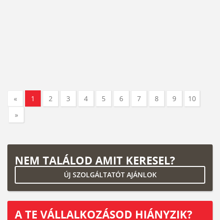
«
1
2
3
4
5
6
7
8
9
10
»
NEM TALÁLOD AMIT KERESEL?
ÚJ SZOLGÁLTATÓT AJÁNLOK
A TE VÁLLALKOZÁSOD HIÁNYZIK?