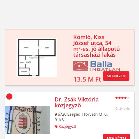
Komló, Kiss
József utca, 54
m²-es, jó állapotú
társasházi lakás
MEGNÉZEM
13.5 M Ft
Dr. Zsák Viktória
1
közjegyző
értékelés
6720
Szeged,
Horváth M. u.
9. I/6.
Közjegyző
MEGNÉZEM