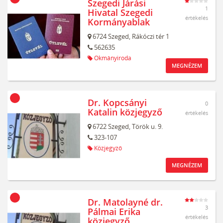
Szegedi Járási
1
Hivatal Szegedi
értékelés
Kormányablak
6724
Szeged,
Rákóczi tér 1
562635
Okmányiroda
MEGNÉZEM
Dr. Kopcsányi
0
Katalin közjegyző
értékelés
6722
Szeged,
Török u. 9.
323-107
Közjegyző
MEGNÉZEM
Dr. Matolayné dr.
3
Pálmai Erika
értékelés
közjegyző