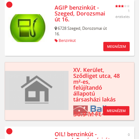
AGIP benzinkút -
1
Szeged, Dorozsmai
értékelés
út 16.
6728
Szeged,
Dorozsmai út
16.
Benzinkút
MEGNÉZEM
XV. Kerület,
Sződliget utca, 48
m²-es,
felújítandó
állapotú
társasházi lakás
MEGNÉZEM
36.9 M Ft
OIL! benzinkút -
0