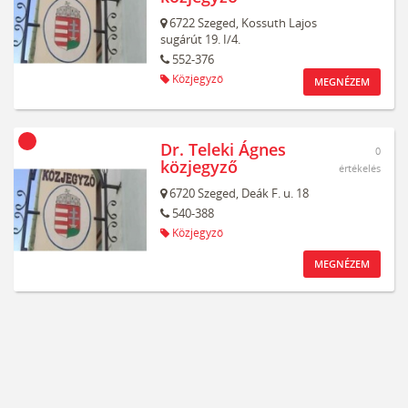
6722
Szeged,
Kossuth Lajos
sugárút 19. I/4.
552-376
Közjegyző
MEGNÉZEM
Dr. Teleki Ágnes
0
közjegyző
értékelés
6720
Szeged,
Deák F. u. 18
540-388
Közjegyző
MEGNÉZEM