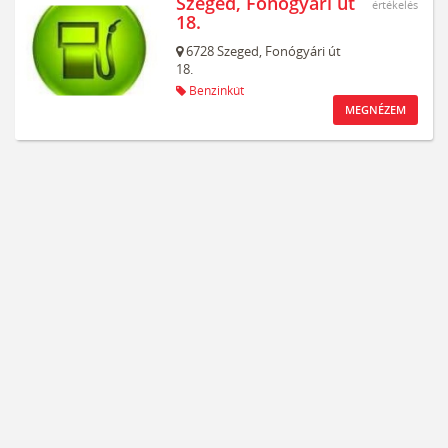
Szeged, Fonógyári út
értékelés
18.
6728
Szeged,
Fonógyári út
18.
Benzinkút
MEGNÉZEM