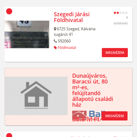
Szegedi Járási
4
Földhivatal
értékelés
6725
Szeged,
Kálvária
sugárút 41
592060
Földhivatal
MEGNÉZEM
Dunaújváros,
Baracsi út, 80
m²-es,
felújítandó
állapotú családi
ház
MEGNÉZEM
38.8 M Ft