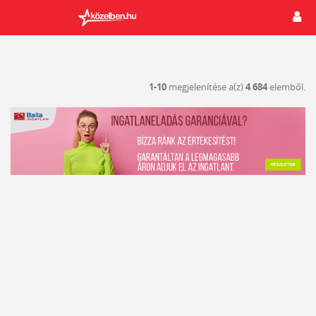
1-10
megjelenítése a(z)
4 684
elemből.