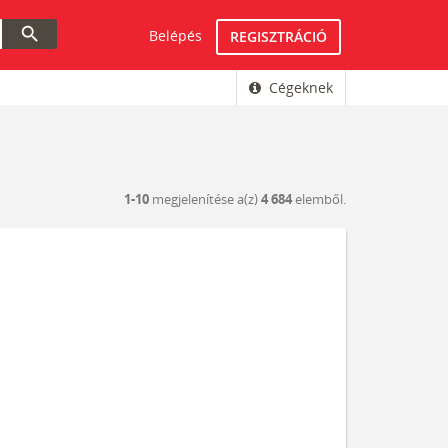
search
Belépés
REGISZTRÁCIÓ
Cégeknek
1-10
megjelenítése a(z)
4 684
elemből.