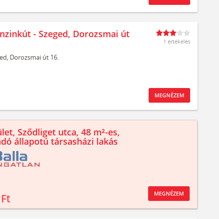
nzinkút - Szeged, Dorozsmai út
1 értékelés
ed,
Dorozsmai út 16.
MEGNÉZEM
let, Sződliget utca, 48 m²-es,
ndó állapotú társasházi lakás
MEGNÉZEM
 Ft