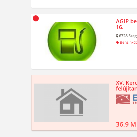
AGIP be
16.
6728
Szeg
Benzinkút
XV. Kerü
felújíta
36.9 M