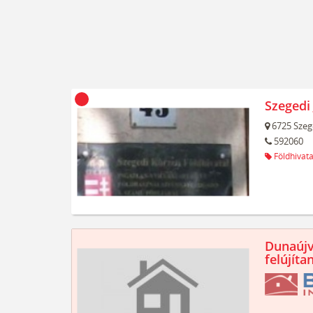
Szegedi 
6725
Szeg
592060
Földhivata
Dunaújv
felújíta