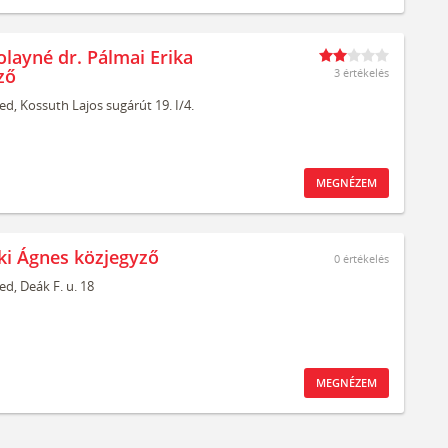
olayné dr. Pálmai Erika
ző
3 értékelés
ed,
Kossuth Lajos sugárút 19. I/4.
MEGNÉZEM
eki Ágnes közjegyző
0
értékelés
ed,
Deák F. u. 18
MEGNÉZEM