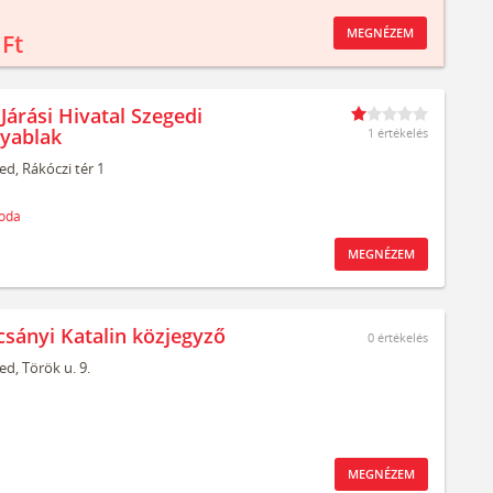
MEGNÉZEM
 Ft
Járási Hivatal Szegedi
yablak
1 értékelés
ed,
Rákóczi tér 1
oda
MEGNÉZEM
csányi Katalin közjegyző
0
értékelés
ed,
Török u. 9.
MEGNÉZEM