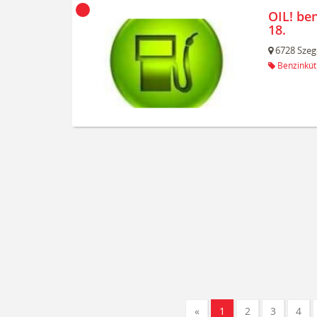
OIL! be
18.
6728
Szeg
Benzinkút
«
1
2
3
4