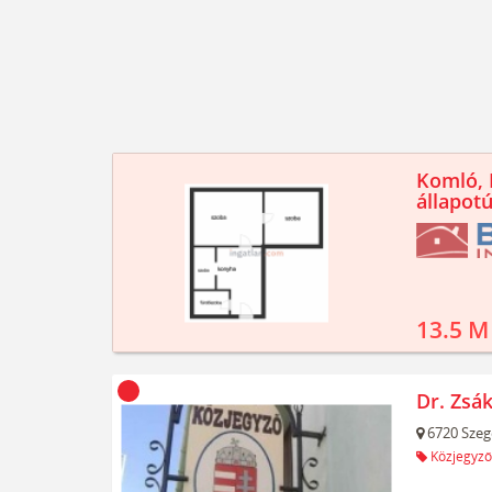
Komló, K
állapotú
13.5 M
Dr. Zsák
6720
Szeg
Közjegyző