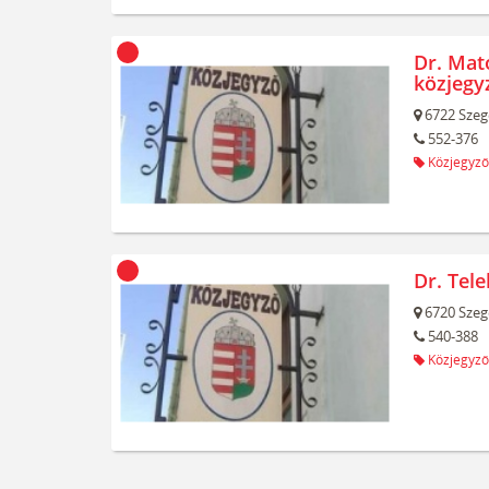
Dr. Mat
közjegy
6722
Szeg
552-376
Közjegyző
Dr. Tel
6720
Szeg
540-388
Közjegyző