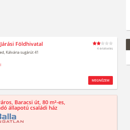
Járási Földhivatal
4 értékelés
ed,
Kálvária sugárút 41
l
MEGNÉZEM
áros, Baracsi út, 80 m²-es,
ndó állapotú családi ház