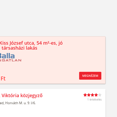
iss József utca, 54 m²-es, jó
 társasházi lakás
MEGNÉZEM
 Ft
 Viktória közjegyző
1 értékelés
ed,
Horváth M. u. 9. I/6.