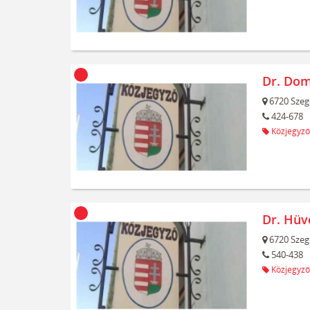
Dr. Dom
6720
Szeg
424-678
Közjegyző
Dr. Hüv
6720
Szeg
540-438
Közjegyző