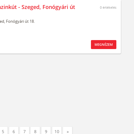
nzinkút - Szeged, Fonógyári út
0
értékelés
ed,
Fonógyári út 18.
MEGNÉZEM
5
6
7
8
9
10
»