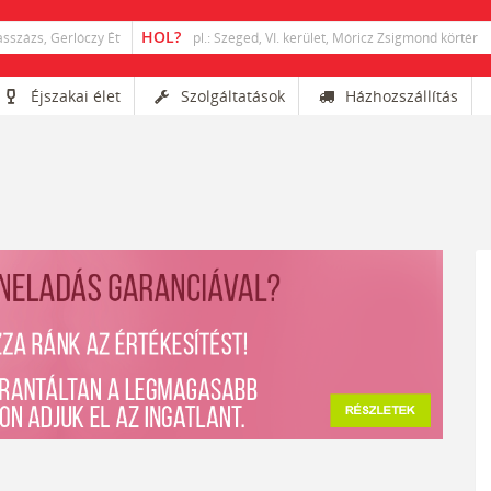
Éjszakai élet
Szolgáltatások
Házhozszállítás