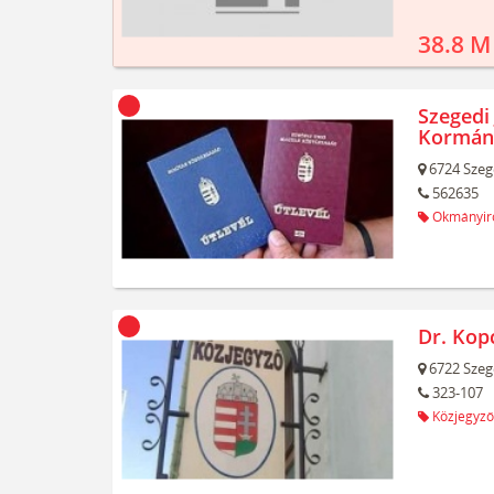
38.8 M
Szegedi 
Kormán
6724
Szeg
562635
Okmányir
Dr. Kop
6722
Szeg
323-107
Közjegyző