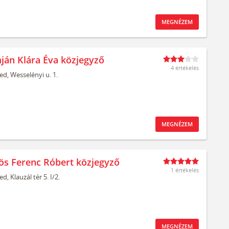
MEGNÉZEM
ján Klára Éva közjegyző
4 értékelés
ed,
Wesselényi u. 1.
MEGNÉZEM
ös Ferenc Róbert közjegyző
1 értékelés
ed,
Klauzál tér 5. I/2.
MEGNÉZEM