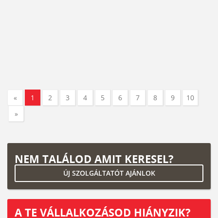
«
1
2
3
4
5
6
7
8
9
10
»
NEM TALÁLOD AMIT KERESEL?
ÚJ SZOLGÁLTATÓT AJÁNLOK
A TE VÁLLALKOZÁSOD HIÁNYZIK?