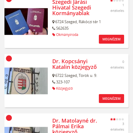
Szegedi Járási
1
Hivatal Szegedi
értékelés
Kormányablak
6724
Szeged,
Rákóczi tér 1
562635
Okmányiroda
MEGNÉZEM
Dr. Kopcsányi
0
Katalin közjegyző
értékelés
6722
Szeged,
Török u. 9.
323-107
Közjegyző
MEGNÉZEM
Dr. Matolayné dr.
3
Pálmai Erika
értékelés
közjegyző