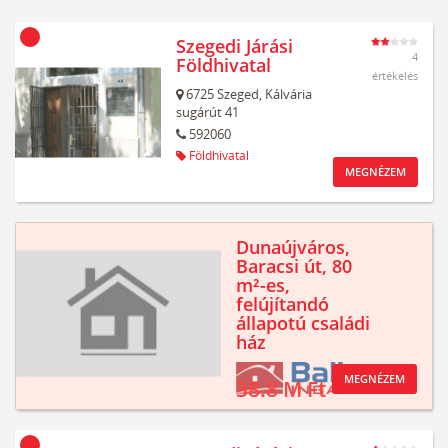
Szegedi Járási
4
Földhivatal
értékelés
6725
Szeged,
Kálvária
sugárút 41
592060
Földhivatal
MEGNÉZEM
Dunaújváros,
Baracsi út, 80
m²-es,
felújítandó
állapotú családi
ház
MEGNÉZEM
38.8 M Ft