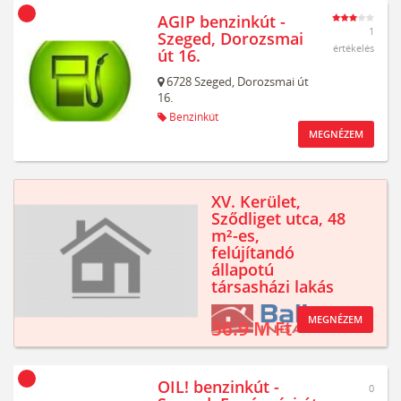
AGIP benzinkút -
1
Szeged, Dorozsmai
értékelés
út 16.
6728
Szeged,
Dorozsmai út
16.
Benzinkút
MEGNÉZEM
XV. Kerület,
Sződliget utca, 48
m²-es,
felújítandó
állapotú
társasházi lakás
MEGNÉZEM
36.9 M Ft
OIL! benzinkút -
0