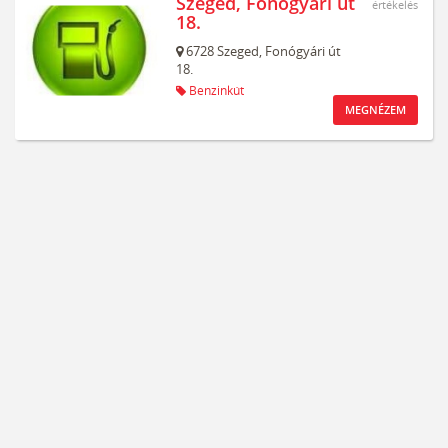
Szeged, Fonógyári út
értékelés
18.
6728
Szeged,
Fonógyári út
18.
Benzinkút
MEGNÉZEM