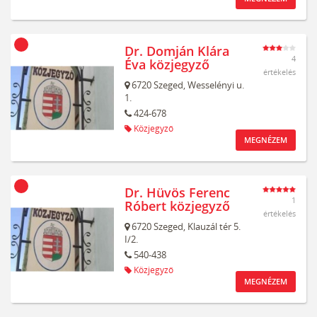
Dr. Domján Klára
4
Éva közjegyző
értékelés
6720
Szeged,
Wesselényi u.
1.
424-678
Közjegyző
MEGNÉZEM
Dr. Hüvös Ferenc
1
Róbert közjegyző
értékelés
6720
Szeged,
Klauzál tér 5.
I/2.
540-438
Közjegyző
MEGNÉZEM