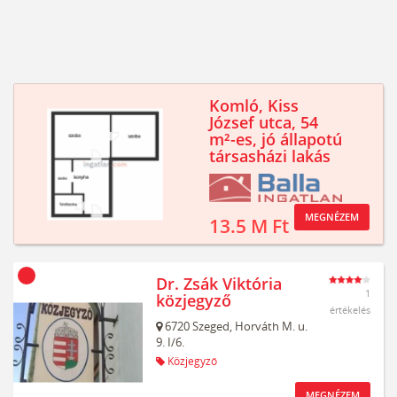
Komló, Kiss
József utca, 54
m²-es, jó állapotú
társasházi lakás
MEGNÉZEM
13.5 M Ft
Dr. Zsák Viktória
1
közjegyző
értékelés
6720
Szeged,
Horváth M. u.
9. I/6.
Közjegyző
MEGNÉZEM