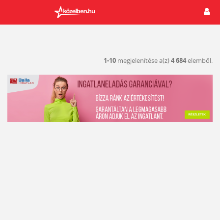
1-10
megjelenítése a(z)
4 684
elemből.