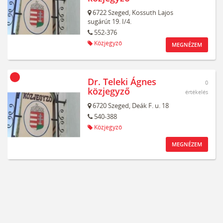
6722
Szeged,
Kossuth Lajos
sugárút 19. I/4.
552-376
Közjegyző
MEGNÉZEM
Dr. Teleki Ágnes
0
közjegyző
értékelés
6720
Szeged,
Deák F. u. 18
540-388
Közjegyző
MEGNÉZEM