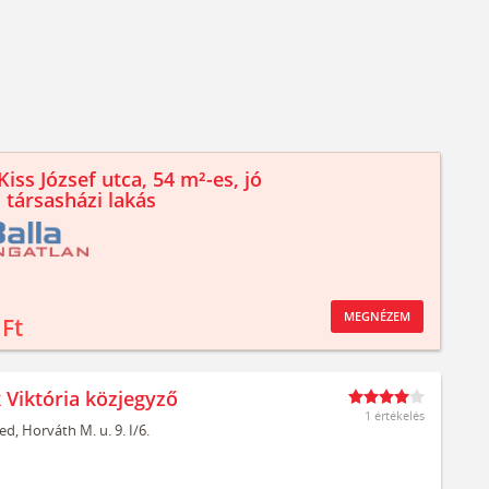
iss József utca, 54 m²-es, jó
 társasházi lakás
MEGNÉZEM
 Ft
 Viktória közjegyző
1 értékelés
ed,
Horváth M. u. 9. I/6.