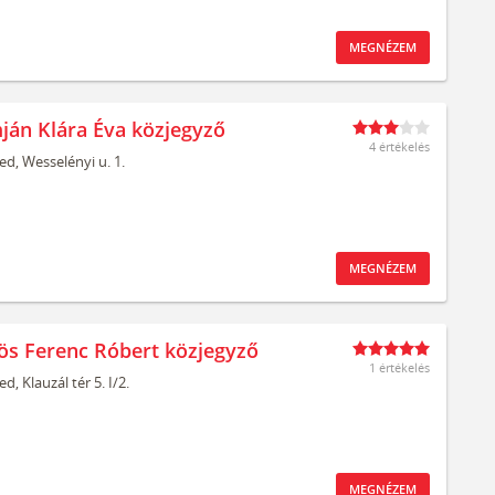
MEGNÉZEM
ján Klára Éva közjegyző
4 értékelés
ed,
Wesselényi u. 1.
MEGNÉZEM
ös Ferenc Róbert közjegyző
1 értékelés
ed,
Klauzál tér 5. I/2.
MEGNÉZEM