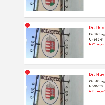
Dr. Dom
6720
Szeg
424-678
Közjegyző
Dr. Hüv
6720
Szeg
540-438
Közjegyző