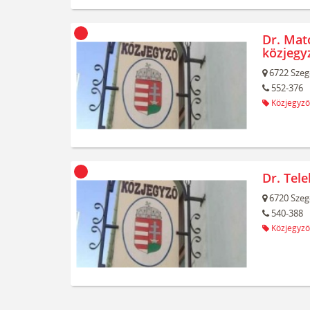
Dr. Mat
közjegy
6722
Szeg
552-376
Közjegyző
Dr. Tel
6720
Szeg
540-388
Közjegyző