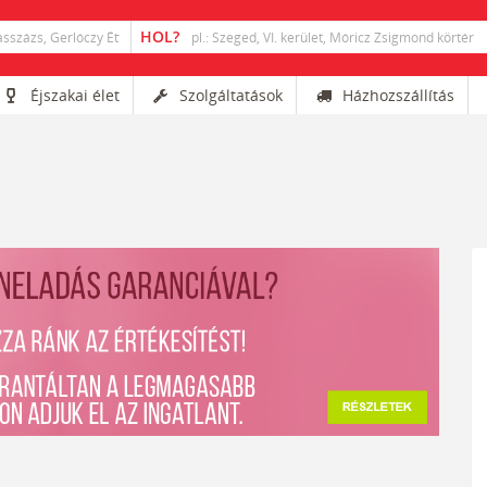
Éjszakai élet
Szolgáltatások
Házhozszállítás