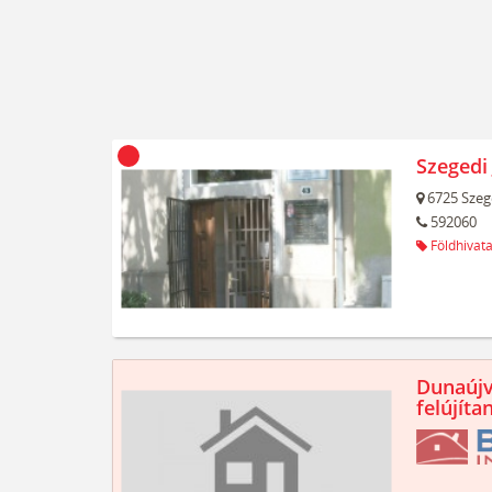
Szegedi 
6725
Szeg
592060
Földhivata
Dunaújv
felújíta