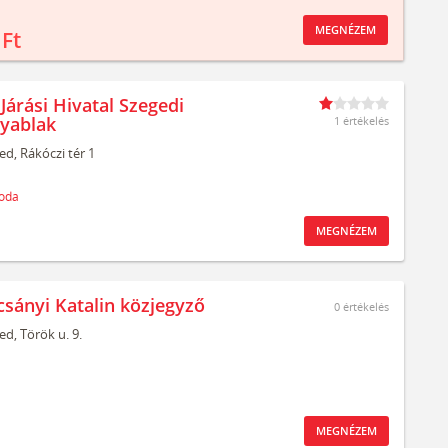
MEGNÉZEM
 Ft
Járási Hivatal Szegedi
yablak
1 értékelés
ed,
Rákóczi tér 1
oda
MEGNÉZEM
csányi Katalin közjegyző
0
értékelés
ed,
Török u. 9.
MEGNÉZEM