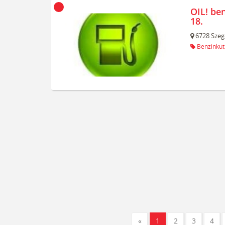
OIL! be
18.
6728
Szeg
Benzinkút
«
1
2
3
4