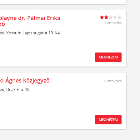
olayné dr. Pálmai Erika
ző
3 értékelés
ed,
Kossuth Lajos sugárút 19. I/4.
MEGNÉZEM
eki Ágnes közjegyző
0
értékelés
ed,
Deák F. u. 18
MEGNÉZEM