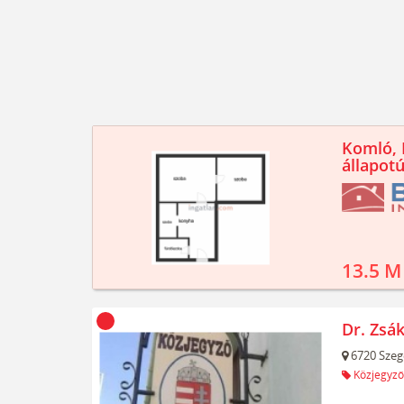
Komló, K
állapotú
13.5 M
Dr. Zsák
6720
Szeg
Közjegyző