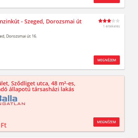
nzinkút - Szeged, Dorozsmai út
1 értékelés
ed,
Dorozsmai út 16.
MEGNÉZEM
let, Sződliget utca, 48 m²-es,
ndó állapotú társasházi lakás
MEGNÉZEM
 Ft