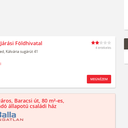
Járási Földhivatal
4 értékelés
ed,
Kálvária sugárút 41
l
MEGNÉZEM
áros, Baracsi út, 80 m²-es,
ndó állapotú családi ház