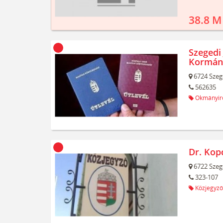
38.8 M
Szegedi 
Kormán
6724
Szeg
562635
Okmányir
Dr. Kop
6722
Szeg
323-107
Közjegyző