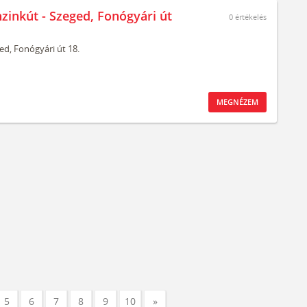
nzinkút - Szeged, Fonógyári út
0
értékelés
ed,
Fonógyári út 18.
MEGNÉZEM
5
6
7
8
9
10
»