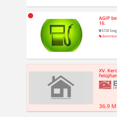
AGIP be
16.
6728
Szeg
Benzinkút
XV. Kerü
felújíta
36.9 M