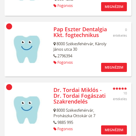
Fogorvos
MEGNÉZEM
Pap Eszter Dentalgia
0
Kkt. fogtechnikus
értékelés
8000
Székesfehérvár,
Károly
János utca 30
2796394
Fogorvos
MEGNÉZEM
Dr. Tordai Miklós -
10
Dr. Tordai Fogászati
értékelés
Szakrendelés
8000
Székesfehérvár,
Prohászka Ottokár út 7
9885 995
Fogorvos
MEGNÉZEM