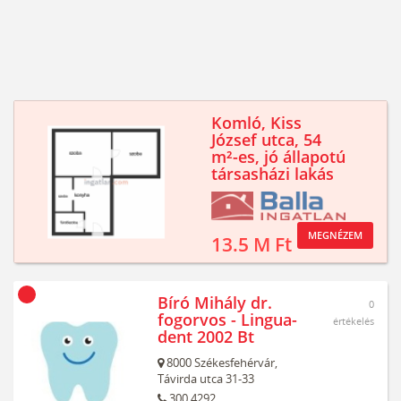
Komló, Kiss
József utca, 54
m²-es, jó állapotú
társasházi lakás
MEGNÉZEM
13.5 M Ft
Bíró Mihály dr.
0
fogorvos - Lingua-
értékelés
dent 2002 Bt
8000
Székesfehérvár,
Távirda utca 31-33
300 4292