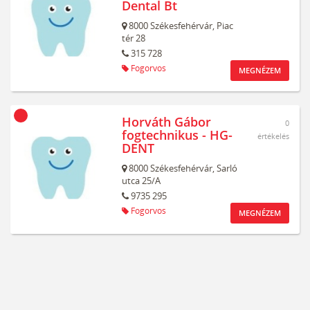
Dental Bt
8000
Székesfehérvár,
Piac
tér 28
315 728
Fogorvos
MEGNÉZEM
Horváth Gábor
0
fogtechnikus - HG-
értékelés
DENT
8000
Székesfehérvár,
Sarló
utca 25/A
9735 295
Fogorvos
MEGNÉZEM