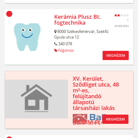
Kerámia Plusz Bt.
1
fogtechnika
értékelés
8000
Székesfehérvár,
Szekfű
Gyula utca 12
340 078
Fogorvos
MEGNÉZEM
XV. Kerület,
Sződliget utca, 48
m²-es,
felújítandó
állapotú
társasházi lakás
MEGNÉZEM
36.9 M Ft