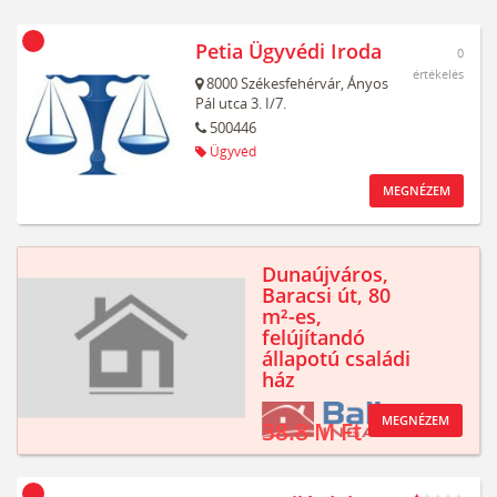
Petia Ügyvédi Iroda
0
értékelés
8000
Székesfehérvár,
Ányos
Pál utca 3. I/7.
500446
Ügyvéd
MEGNÉZEM
Dunaújváros,
Baracsi út, 80
m²-es,
felújítandó
állapotú családi
ház
MEGNÉZEM
38.8 M Ft