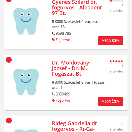
Gyenes Szilárd dr.
1
fogorvos - Albadent-
értékelés
97 Bt.
8000
Székesfehérvár,
Zsolt
utca 16
9598 785
Fogorvos
MEGNÉZEM
Dr. Moldoványi
1
József - Dr. M.
értékelés
Fogászat Bt.
8000
Székesfehérvár,
Huszár
utca 1
5059499
Fogorvos
MEGNÉZEM
Rideg Gabriella dr.
0
fogorvos - Ri-Ga-
értékelés