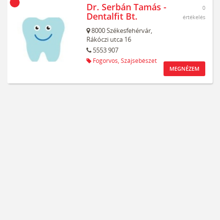
Dr. Serbán Tamás -
0
Dentalfit Bt.
értékelés
8000
Székesfehérvár,
Rákóczi utca 16
5553 907
Fogorvos,
Szájsebészet
MEGNÉZEM