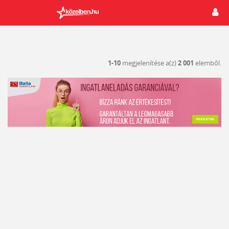
1-10
megjelenítése a(z)
2 001
elemből.