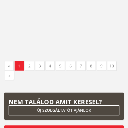
«
1
2
3
4
5
6
7
8
9
10
»
NEM TALÁLOD AMIT KERESEL?
ÚJ SZOLGÁLTATÓT AJÁNLOK