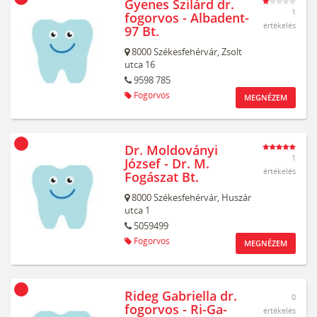
Gyenes Szilárd dr.
1
fogorvos - Albadent-
értékelés
97 Bt.
8000
Székesfehérvár,
Zsolt
utca 16
9598 785
Fogorvos
MEGNÉZEM
Dr. Moldoványi
1
József - Dr. M.
értékelés
Fogászat Bt.
8000
Székesfehérvár,
Huszár
utca 1
5059499
Fogorvos
MEGNÉZEM
Rideg Gabriella dr.
0
fogorvos - Ri-Ga-
értékelés