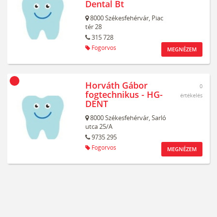
Dental Bt
8000
Székesfehérvár,
Piac
tér 28
315 728
Fogorvos
MEGNÉZEM
Horváth Gábor
0
fogtechnikus - HG-
értékelés
DENT
8000
Székesfehérvár,
Sarló
utca 25/A
9735 295
Fogorvos
MEGNÉZEM