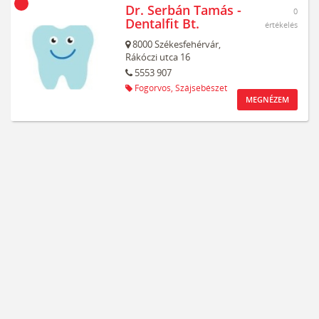
Dr. Serbán Tamás -
0
Dentalfit Bt.
értékelés
8000
Székesfehérvár,
Rákóczi utca 16
5553 907
Fogorvos,
Szájsebészet
MEGNÉZEM