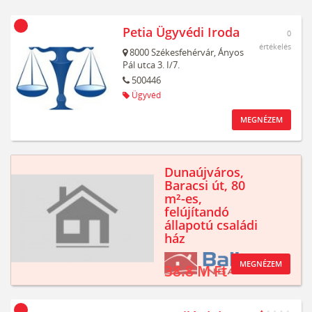
Petia Ügyvédi Iroda
0
értékelés
8000
Székesfehérvár,
Ányos
Pál utca 3. I/7.
500446
Ügyvéd
MEGNÉZEM
Dunaújváros,
Baracsi út, 80
m²-es,
felújítandó
állapotú családi
ház
MEGNÉZEM
38.8 M Ft