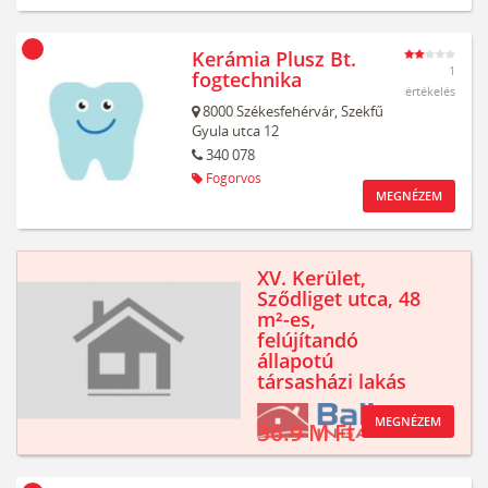
Kerámia Plusz Bt.
1
fogtechnika
értékelés
8000
Székesfehérvár,
Szekfű
Gyula utca 12
340 078
Fogorvos
MEGNÉZEM
XV. Kerület,
Sződliget utca, 48
m²-es,
felújítandó
állapotú
társasházi lakás
MEGNÉZEM
36.9 M Ft