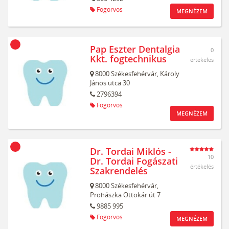
Fogorvos
MEGNÉZEM
Pap Eszter Dentalgia
0
Kkt. fogtechnikus
értékelés
8000
Székesfehérvár,
Károly
János utca 30
2796394
Fogorvos
MEGNÉZEM
Dr. Tordai Miklós -
10
Dr. Tordai Fogászati
értékelés
Szakrendelés
8000
Székesfehérvár,
Prohászka Ottokár út 7
9885 995
Fogorvos
MEGNÉZEM