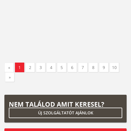
«
1
2
3
4
5
6
7
8
9
10
»
NEM TALÁLOD AMIT KERESEL?
ÚJ SZOLGÁLTATÓT AJÁNLOK