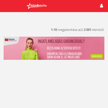
1-10
megjelenítése a(z)
2 001
elemből.