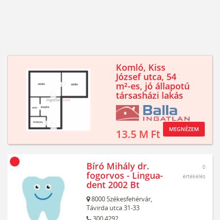
Komló, Kiss
József utca, 54
m²-es, jó állapotú
társasházi lakás
MEGNÉZEM
13.5 M Ft
Bíró Mihály dr.
0
fogorvos - Lingua-
értékelés
dent 2002 Bt
8000
Székesfehérvár,
Távirda utca 31-33
300 4292