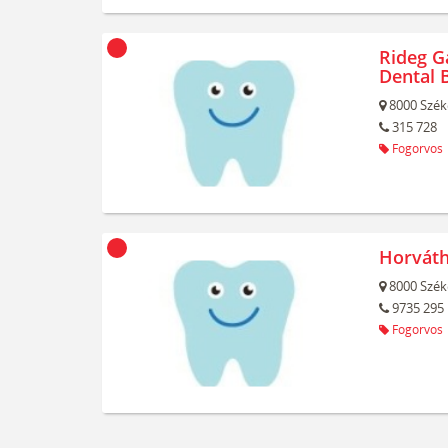
Rideg Ga
Dental 
8000
Szék
315 728
Fogorvos
Horváth
8000
Szék
9735 295
Fogorvos