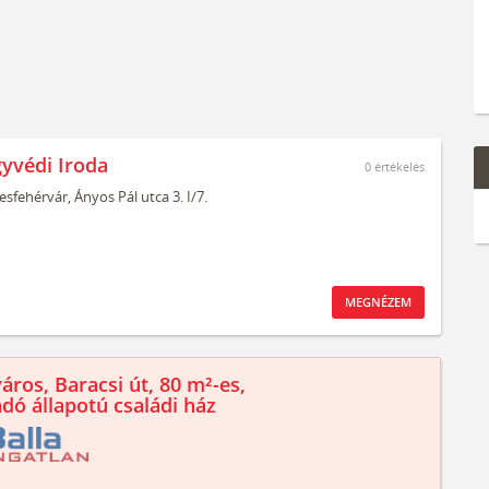
gyvédi Iroda
0
értékelés
esfehérvár,
Ányos Pál utca 3. I/7.
MEGNÉZEM
áros, Baracsi út, 80 m²-es,
ndó állapotú családi ház