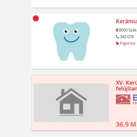
Kerámia
8000
Szék
340 078
Fogorvos
XV. Kerü
felújíta
36.9 M