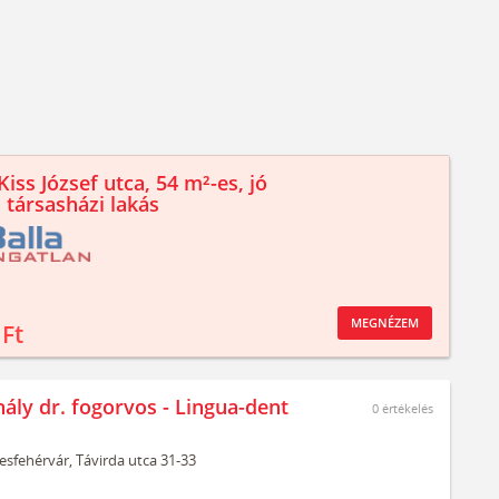
iss József utca, 54 m²-es, jó
 társasházi lakás
MEGNÉZEM
 Ft
hály dr. fogorvos - Lingua-dent
0
értékelés
esfehérvár,
Távirda utca 31-33