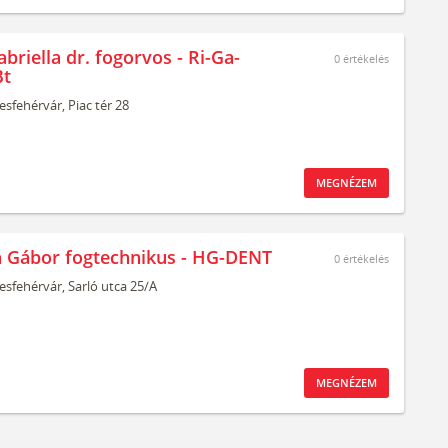
briella dr. fogorvos - Ri-Ga-
0
értékelés
Bt
esfehérvár,
Piac tér 28
MEGNÉZEM
 Gábor fogtechnikus - HG-DENT
0
értékelés
esfehérvár,
Sarló utca 25/A
MEGNÉZEM