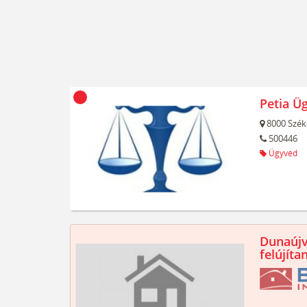
Petia Ü
8000
Szék
500446
Ügyvéd
Dunaújv
felújíta