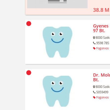
38.8 M
Gyenes S
97 Bt.
8000
Szék
9598 785
Fogorvos
Dr. Mol
Bt.
8000
Szék
5059499
Fogorvos