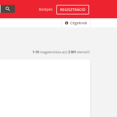
search
Belépés
REGISZTRÁCIÓ
Cégeknek
1-10
megjelenítése a(z)
2 001
elemből.