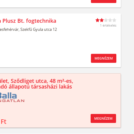
 Plusz Bt. fogtechnika
1 értékelés
esfehérvár,
Szekfű Gyula utca 12
MEGNÉZEM
let, Sződliget utca, 48 m²-es,
ndó állapotú társasházi lakás
MEGNÉZEM
 Ft