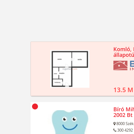
Komló, K
állapotú
13.5 M
Bíró Mi
2002 Bt
8000
Szék
300 4292