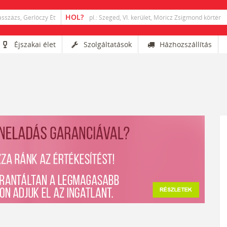
Éjszakai élet
Szolgáltatások
Házhozszállítás