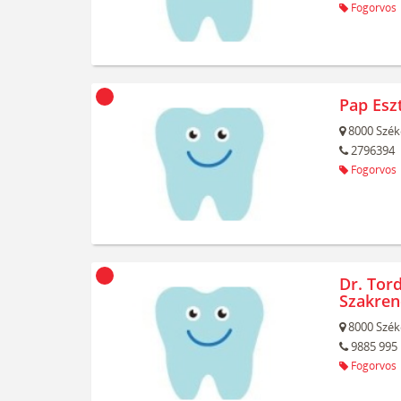
Fogorvos
Pap Esz
8000
Szék
2796394
Fogorvos
Dr. Tord
Szakren
8000
Szék
9885 995
Fogorvos