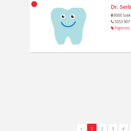
Dr. Serb
8000
Szék
5553 907
Fogorvos,
«
1
2
3
4