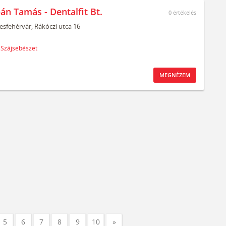
án Tamás - Dentalfit Bt.
0
értékelés
esfehérvár,
Rákóczi utca 16
Szájsebészet
MEGNÉZEM
5
6
7
8
9
10
»