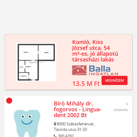
Komló, Kiss
József utca, 54
m²-es, jó állapotú
társasházi lakás
MEGNÉZEM
13.5 M Ft
Bíró Mihály dr.
0
fogorvos - Lingua-
értékelés
dent 2002 Bt
8000
Székesfehérvár,
Távirda utca 31-33
300 4292