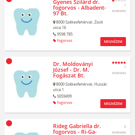
Gyenes Szilárd dr.
1
fogorvos - Albadent-
értékelés
97 Bt.
8000
Székesfehérvár,
Zsolt
utca 16
9598 785
Fogorvos
MEGNÉZEM
Dr. Moldoványi
1
József - Dr. M.
értékelés
Fogászat Bt.
8000
Székesfehérvár,
Huszár
utca 1
5059499
Fogorvos
MEGNÉZEM
Rideg Gabriella dr.
0
fogorvos - Ri-Ga-
értékelés