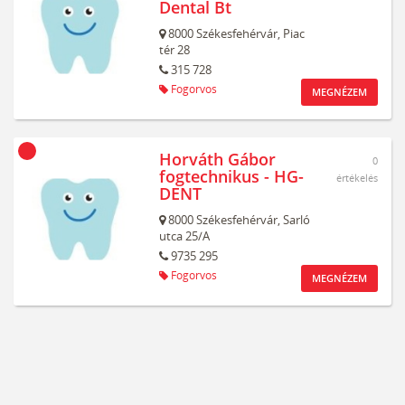
Dental Bt
8000
Székesfehérvár,
Piac
tér 28
315 728
Fogorvos
MEGNÉZEM
Horváth Gábor
0
fogtechnikus - HG-
értékelés
DENT
8000
Székesfehérvár,
Sarló
utca 25/A
9735 295
Fogorvos
MEGNÉZEM