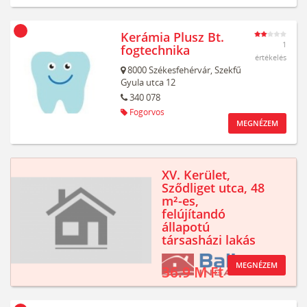
Kerámia Plusz Bt.
1
fogtechnika
értékelés
8000
Székesfehérvár,
Szekfű
Gyula utca 12
340 078
Fogorvos
MEGNÉZEM
XV. Kerület,
Sződliget utca, 48
m²-es,
felújítandó
állapotú
társasházi lakás
MEGNÉZEM
36.9 M Ft