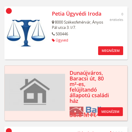
Petia Ügyvédi Iroda
0
értékelés
8000
Székesfehérvár,
Ányos
Pál utca 3. I/7.
500446
Ügyvéd
MEGNÉZEM
Dunaújváros,
Baracsi út, 80
m²-es,
felújítandó
állapotú családi
ház
MEGNÉZEM
38.8 M Ft