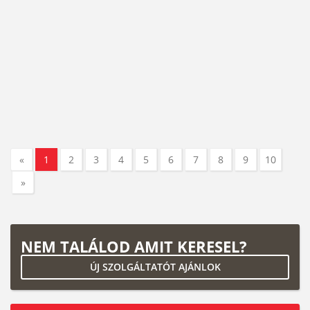
«
1
2
3
4
5
6
7
8
9
10
»
NEM TALÁLOD AMIT KERESEL?
ÚJ SZOLGÁLTATÓT AJÁNLOK