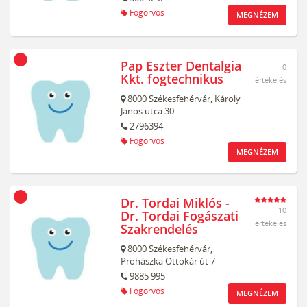
Fogorvos
MEGNÉZEM
Pap Eszter Dentalgia
0
Kkt. fogtechnikus
értékelés
8000
Székesfehérvár,
Károly
János utca 30
2796394
Fogorvos
MEGNÉZEM
Dr. Tordai Miklós -
10
Dr. Tordai Fogászati
értékelés
Szakrendelés
8000
Székesfehérvár,
Prohászka Ottokár út 7
9885 995
Fogorvos
MEGNÉZEM