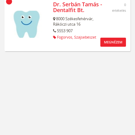
Dr. Serbán Tamás -
0
Dentalfit Bt.
értékelés
8000
Székesfehérvár,
Rákóczi utca 16
5553 907
Fogorvos,
Szájsebészet
MEGNÉZEM