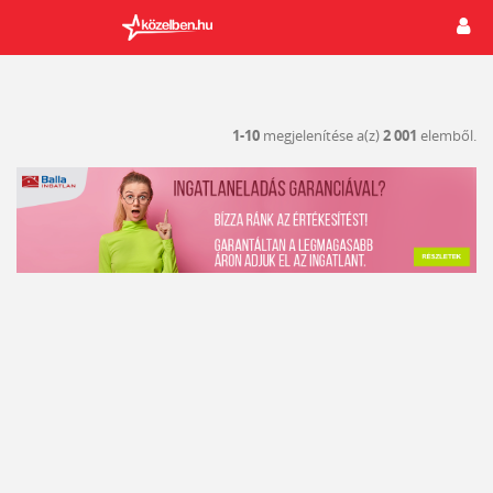
1-10
megjelenítése a(z)
2 001
elemből.