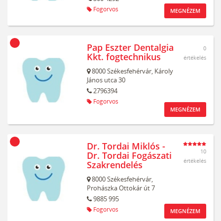
Fogorvos
MEGNÉZEM
Pap Eszter Dentalgia
0
Kkt. fogtechnikus
értékelés
8000
Székesfehérvár,
Károly
János utca 30
2796394
Fogorvos
MEGNÉZEM
Dr. Tordai Miklós -
10
Dr. Tordai Fogászati
értékelés
Szakrendelés
8000
Székesfehérvár,
Prohászka Ottokár út 7
9885 995
Fogorvos
MEGNÉZEM