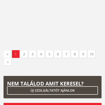
«
1
2
3
4
5
6
7
8
9
10
»
NEM TALÁLOD AMIT KERESEL?
ÚJ SZOLGÁLTATÓT AJÁNLOK