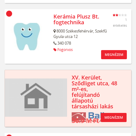
Kerámia Plusz Bt.
1
fogtechnika
értékelés
8000
Székesfehérvár,
Szekfű
Gyula utca 12
340 078
Fogorvos
MEGNÉZEM
XV. Kerület,
Sződliget utca, 48
m²-es,
felújítandó
állapotú
társasházi lakás
MEGNÉZEM
36.9 M Ft