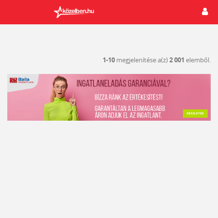
1-10
megjelenítése a(z)
2 001
elemből.