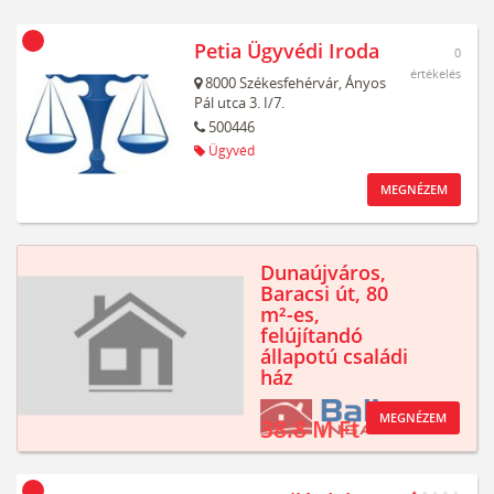
Petia Ügyvédi Iroda
0
értékelés
8000
Székesfehérvár,
Ányos
Pál utca 3. I/7.
500446
Ügyvéd
MEGNÉZEM
Dunaújváros,
Baracsi út, 80
m²-es,
felújítandó
állapotú családi
ház
MEGNÉZEM
38.8 M Ft