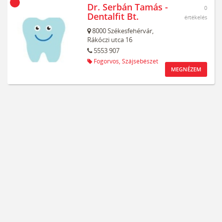
Dr. Serbán Tamás -
0
Dentalfit Bt.
értékelés
8000
Székesfehérvár,
Rákóczi utca 16
5553 907
Fogorvos,
Szájsebészet
MEGNÉZEM