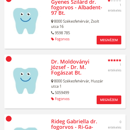
Gyenes Szilárd dr.
1
fogorvos - Albadent-
értékelés
97 Bt.
8000
Székesfehérvár,
Zsolt
utca 16
9598 785
Fogorvos
MEGNÉZEM
Dr. Moldoványi
1
József - Dr. M.
értékelés
Fogászat Bt.
8000
Székesfehérvár,
Huszár
utca 1
5059499
Fogorvos
MEGNÉZEM
Rideg Gabriella dr.
0
fogorvos - Ri-Ga-
értékelés