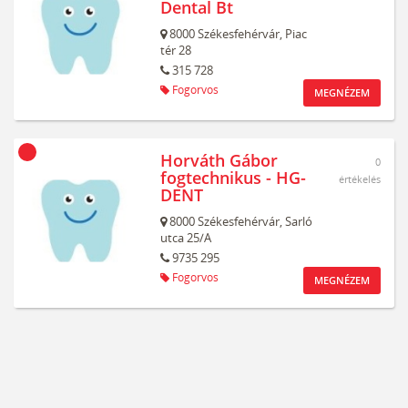
Dental Bt
8000
Székesfehérvár,
Piac
tér 28
315 728
Fogorvos
MEGNÉZEM
Horváth Gábor
0
fogtechnikus - HG-
értékelés
DENT
8000
Székesfehérvár,
Sarló
utca 25/A
9735 295
Fogorvos
MEGNÉZEM