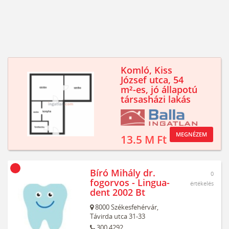
Komló, Kiss
József utca, 54
m²-es, jó állapotú
társasházi lakás
MEGNÉZEM
13.5 M Ft
Bíró Mihály dr.
0
fogorvos - Lingua-
értékelés
dent 2002 Bt
8000
Székesfehérvár,
Távirda utca 31-33
300 4292