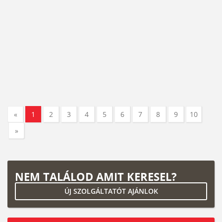
«
1
2
3
4
5
6
7
8
9
10
»
NEM TALÁLOD AMIT KERESEL?
ÚJ SZOLGÁLTATÓT AJÁNLOK