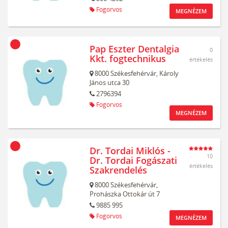
Fogorvos
MEGNÉZEM
Pap Eszter Dentalgia
0
Kkt. fogtechnikus
értékelés
8000
Székesfehérvár,
Károly
János utca 30
2796394
Fogorvos
MEGNÉZEM
Dr. Tordai Miklós -
10
Dr. Tordai Fogászati
értékelés
Szakrendelés
8000
Székesfehérvár,
Prohászka Ottokár út 7
9885 995
Fogorvos
MEGNÉZEM