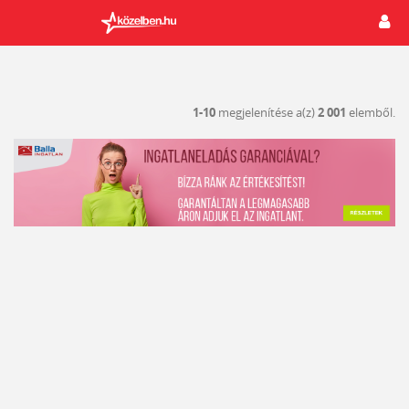
1-10
megjelenítése a(z)
2 001
elemből.