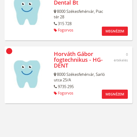
Dental Bt
8000
Székesfehérvár,
Piac
tér 28
315 728
Fogorvos
MEGNÉZEM
Horváth Gábor
0
fogtechnikus - HG-
értékelés
DENT
8000
Székesfehérvár,
Sarló
utca 25/A
9735 295
Fogorvos
MEGNÉZEM