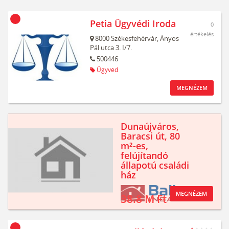
Petia Ügyvédi Iroda
0
értékelés
8000
Székesfehérvár,
Ányos
Pál utca 3. I/7.
500446
Ügyvéd
MEGNÉZEM
Dunaújváros,
Baracsi út, 80
m²-es,
felújítandó
állapotú családi
ház
MEGNÉZEM
38.8 M Ft