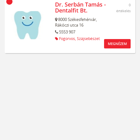
Dr. Serbán Tamás -
0
Dentalfit Bt.
értékelés
8000
Székesfehérvár,
Rákóczi utca 16
5553 907
Fogorvos,
Szájsebészet
MEGNÉZEM