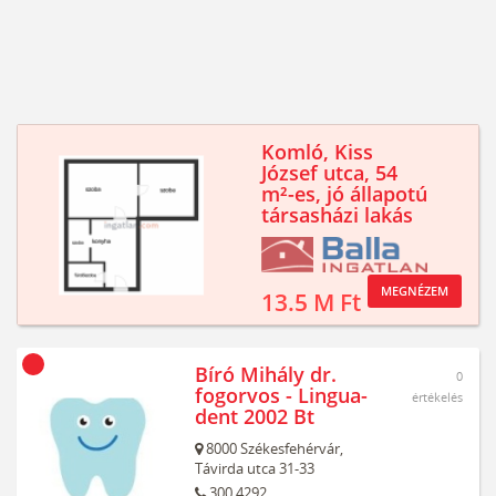
Komló, Kiss
József utca, 54
m²-es, jó állapotú
társasházi lakás
MEGNÉZEM
13.5 M Ft
Bíró Mihály dr.
0
fogorvos - Lingua-
értékelés
dent 2002 Bt
8000
Székesfehérvár,
Távirda utca 31-33
300 4292