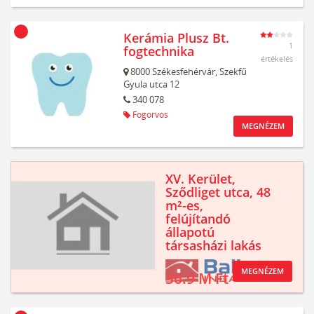
Kerámia Plusz Bt.
1
fogtechnika
értékelés
8000
Székesfehérvár,
Szekfű
Gyula utca 12
340 078
Fogorvos
MEGNÉZEM
XV. Kerület,
Sződliget utca, 48
m²-es,
felújítandó
állapotú
társasházi lakás
MEGNÉZEM
36.9 M Ft