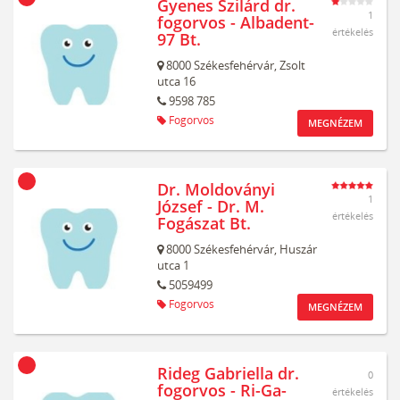
Gyenes Szilárd dr.
1
fogorvos - Albadent-
értékelés
97 Bt.
8000
Székesfehérvár,
Zsolt
utca 16
9598 785
Fogorvos
MEGNÉZEM
Dr. Moldoványi
1
József - Dr. M.
értékelés
Fogászat Bt.
8000
Székesfehérvár,
Huszár
utca 1
5059499
Fogorvos
MEGNÉZEM
Rideg Gabriella dr.
0
fogorvos - Ri-Ga-
értékelés