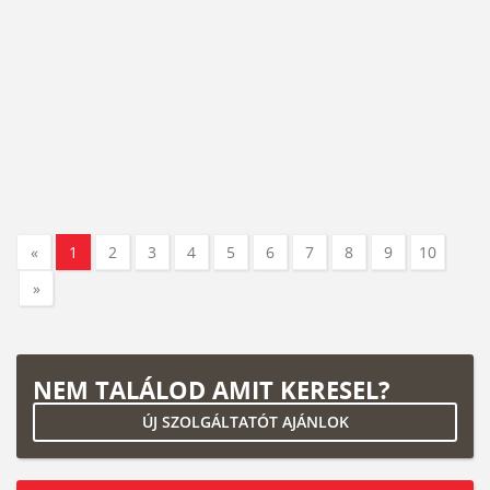
«
1
2
3
4
5
6
7
8
9
10
»
NEM TALÁLOD AMIT KERESEL?
ÚJ SZOLGÁLTATÓT AJÁNLOK