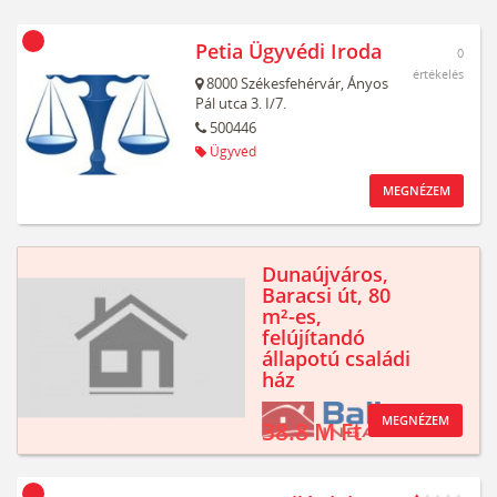
Petia Ügyvédi Iroda
0
értékelés
8000
Székesfehérvár,
Ányos
Pál utca 3. I/7.
500446
Ügyvéd
MEGNÉZEM
Dunaújváros,
Baracsi út, 80
m²-es,
felújítandó
állapotú családi
ház
MEGNÉZEM
38.8 M Ft