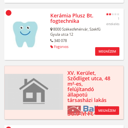
Kerámia Plusz Bt.
1
fogtechnika
értékelés
8000
Székesfehérvár,
Szekfű
Gyula utca 12
340 078
Fogorvos
MEGNÉZEM
XV. Kerület,
Sződliget utca, 48
m²-es,
felújítandó
állapotú
társasházi lakás
MEGNÉZEM
36.9 M Ft