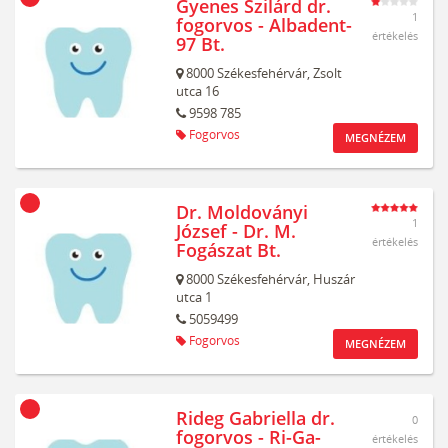
Gyenes Szilárd dr.
1
fogorvos - Albadent-
értékelés
97 Bt.
8000
Székesfehérvár,
Zsolt
utca 16
9598 785
Fogorvos
MEGNÉZEM
Dr. Moldoványi
1
József - Dr. M.
értékelés
Fogászat Bt.
8000
Székesfehérvár,
Huszár
utca 1
5059499
Fogorvos
MEGNÉZEM
Rideg Gabriella dr.
0
fogorvos - Ri-Ga-
értékelés