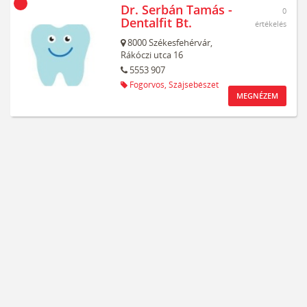
Dr. Serbán Tamás -
0
Dentalfit Bt.
értékelés
8000
Székesfehérvár,
Rákóczi utca 16
5553 907
Fogorvos,
Szájsebészet
MEGNÉZEM