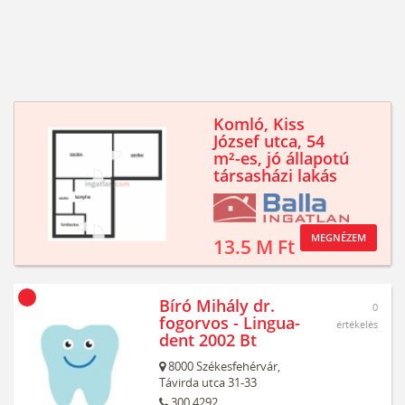
Komló, Kiss
József utca, 54
m²-es, jó állapotú
társasházi lakás
MEGNÉZEM
13.5 M Ft
Bíró Mihály dr.
0
fogorvos - Lingua-
értékelés
dent 2002 Bt
8000
Székesfehérvár,
Távirda utca 31-33
300 4292