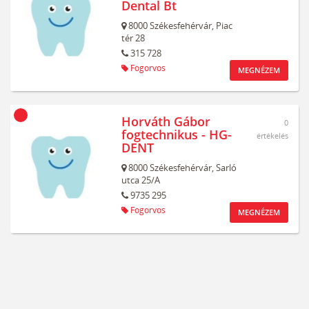
Dental Bt
8000
Székesfehérvár,
Piac
tér 28
315 728
Fogorvos
MEGNÉZEM
Horváth Gábor
0
fogtechnikus - HG-
értékelés
DENT
8000
Székesfehérvár,
Sarló
utca 25/A
9735 295
Fogorvos
MEGNÉZEM