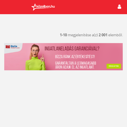
1-10
megjelenítése a(z)
2 001
elemből.