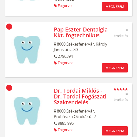
Fogorvos
MEGNÉZEM
Pap Eszter Dentalgia
0
Kkt. fogtechnikus
értékelés
8000
Székesfehérvár,
Károly
János utca 30
2796394
Fogorvos
MEGNÉZEM
Dr. Tordai Miklós -
10
Dr. Tordai Fogászati
értékelés
Szakrendelés
8000
Székesfehérvár,
Prohászka Ottokár út 7
9885 995
Fogorvos
MEGNÉZEM