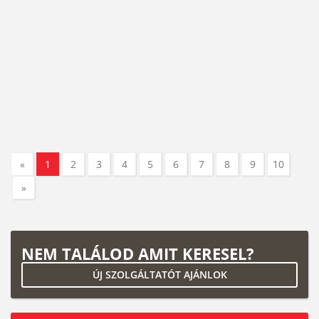
«
1
2
3
4
5
6
7
8
9
10
»
NEM TALÁLOD AMIT KERESEL?
ÚJ SZOLGÁLTATÓT AJÁNLOK