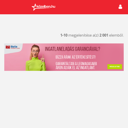
1-10
megjelenítése a(z)
2 001
elemből.