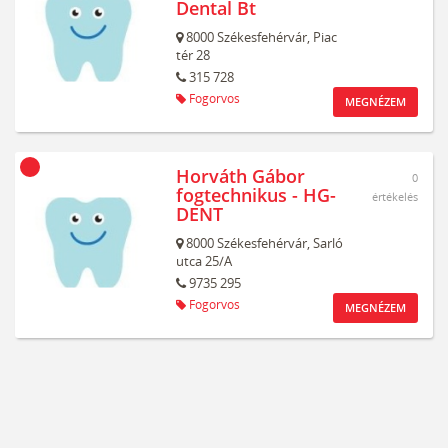
Dental Bt
8000
Székesfehérvár,
Piac
tér 28
315 728
Fogorvos
MEGNÉZEM
Horváth Gábor
0
fogtechnikus - HG-
értékelés
DENT
8000
Székesfehérvár,
Sarló
utca 25/A
9735 295
Fogorvos
MEGNÉZEM