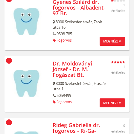
Gyenes Szilárd dr.
1
fogorvos - Albadent-
értékelés
97 Bt.
8000
Székesfehérvár,
Zsolt
utca 16
9598 785
Fogorvos
MEGNÉZEM
Dr. Moldoványi
1
József - Dr. M.
értékelés
Fogászat Bt.
8000
Székesfehérvár,
Huszár
utca 1
5059499
Fogorvos
MEGNÉZEM
Rideg Gabriella dr.
0
fogorvos - Ri-Ga-
értékelés