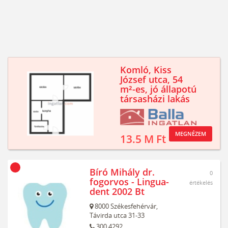
Komló, Kiss
József utca, 54
m²-es, jó állapotú
társasházi lakás
MEGNÉZEM
13.5 M Ft
Bíró Mihály dr.
0
fogorvos - Lingua-
értékelés
dent 2002 Bt
8000
Székesfehérvár,
Távirda utca 31-33
300 4292