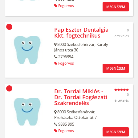
Fogorvos
MEGNÉZEM
Pap Eszter Dentalgia
0
Kkt. fogtechnikus
értékelés
8000
Székesfehérvár,
Károly
János utca 30
2796394
Fogorvos
MEGNÉZEM
Dr. Tordai Miklós -
10
Dr. Tordai Fogászati
értékelés
Szakrendelés
8000
Székesfehérvár,
Prohászka Ottokár út 7
9885 995
Fogorvos
MEGNÉZEM