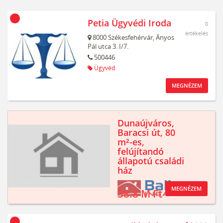
Petia Ügyvédi Iroda
0
értékelés
8000
Székesfehérvár,
Ányos
Pál utca 3. I/7.
500446
Ügyvéd
MEGNÉZEM
Dunaújváros,
Baracsi út, 80
m²-es,
felújítandó
állapotú családi
ház
MEGNÉZEM
38.8 M Ft