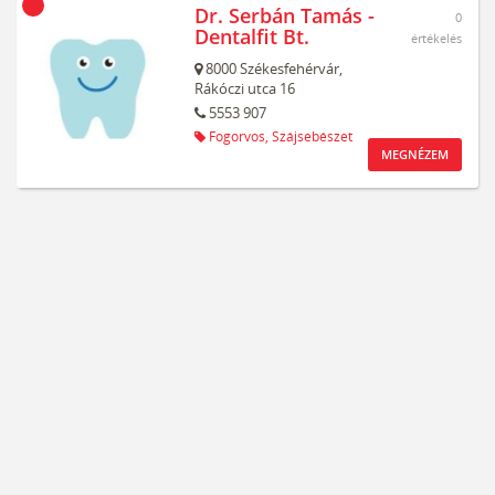
Dr. Serbán Tamás -
0
Dentalfit Bt.
értékelés
8000
Székesfehérvár,
Rákóczi utca 16
5553 907
Fogorvos,
Szájsebészet
MEGNÉZEM