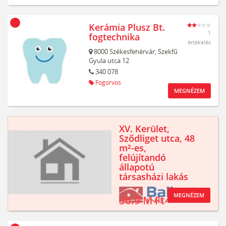
Kerámia Plusz Bt.
1
fogtechnika
értékelés
8000
Székesfehérvár,
Szekfű
Gyula utca 12
340 078
Fogorvos
MEGNÉZEM
XV. Kerület,
Sződliget utca, 48
m²-es,
felújítandó
állapotú
társasházi lakás
MEGNÉZEM
36.9 M Ft