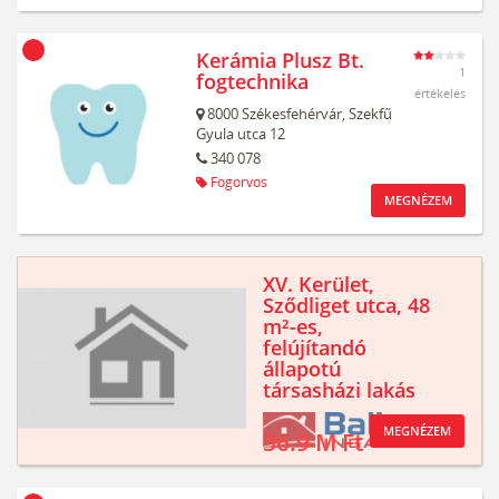
Kerámia Plusz Bt.
1
fogtechnika
értékelés
8000
Székesfehérvár,
Szekfű
Gyula utca 12
340 078
Fogorvos
MEGNÉZEM
XV. Kerület,
Sződliget utca, 48
m²-es,
felújítandó
állapotú
társasházi lakás
MEGNÉZEM
36.9 M Ft