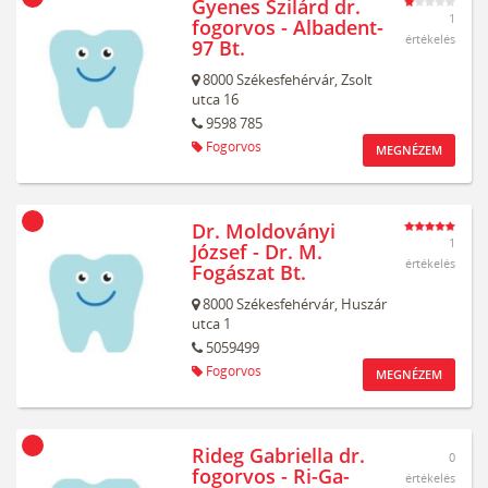
Gyenes Szilárd dr.
1
fogorvos - Albadent-
értékelés
97 Bt.
8000
Székesfehérvár,
Zsolt
utca 16
9598 785
Fogorvos
MEGNÉZEM
Dr. Moldoványi
1
József - Dr. M.
értékelés
Fogászat Bt.
8000
Székesfehérvár,
Huszár
utca 1
5059499
Fogorvos
MEGNÉZEM
Rideg Gabriella dr.
0
fogorvos - Ri-Ga-
értékelés