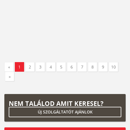
«
1
2
3
4
5
6
7
8
9
10
»
NEM TALÁLOD AMIT KERESEL?
ÚJ SZOLGÁLTATÓT AJÁNLOK