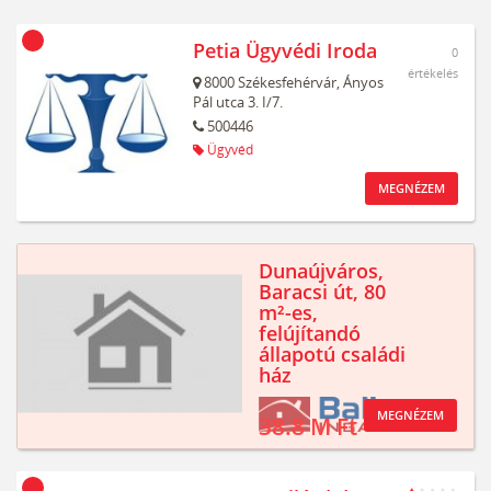
Petia Ügyvédi Iroda
0
értékelés
8000
Székesfehérvár,
Ányos
Pál utca 3. I/7.
500446
Ügyvéd
MEGNÉZEM
Dunaújváros,
Baracsi út, 80
m²-es,
felújítandó
állapotú családi
ház
MEGNÉZEM
38.8 M Ft