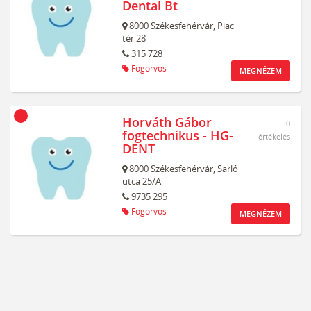
Dental Bt
8000
Székesfehérvár,
Piac
tér 28
315 728
Fogorvos
MEGNÉZEM
Horváth Gábor
0
fogtechnikus - HG-
értékelés
DENT
8000
Székesfehérvár,
Sarló
utca 25/A
9735 295
Fogorvos
MEGNÉZEM