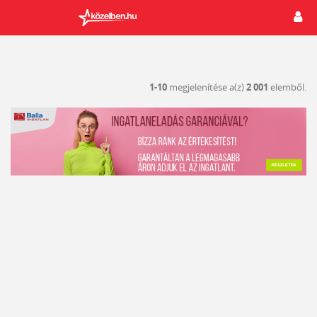
1-10
megjelenítése a(z)
2 001
elemből.