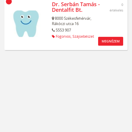
Dr. Serbán Tamás -
0
Dentalfit Bt.
értékelés
8000
Székesfehérvár,
Rákóczi utca 16
5553 907
Fogorvos,
Szájsebészet
MEGNÉZEM