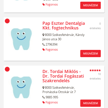
Fogorvos
MEGNÉZEM
Pap Eszter Dentalgia
0
Kkt. fogtechnikus
értékelés
8000
Székesfehérvár,
Károly
János utca 30
2796394
Fogorvos
MEGNÉZEM
Dr. Tordai Miklós -
10
Dr. Tordai Fogászati
értékelés
Szakrendelés
8000
Székesfehérvár,
Prohászka Ottokár út 7
9885 995
Fogorvos
MEGNÉZEM