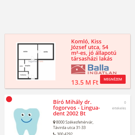
Komló, Kiss
József utca, 54
m²-es, jó állapotú
társasházi lakás
MEGNÉZEM
13.5 M Ft
Bíró Mihály dr.
0
fogorvos - Lingua-
értékelés
dent 2002 Bt
8000
Székesfehérvár,
Távirda utca 31-33
300 4292