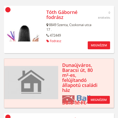
Tóth Gáborné
0
fodrász
értékelés
8849
Szenta,
Csokonai utca
17 .
472449
Fodrász
MEGNÉZEM
Dunaújváros,
Baracsi út, 80
m²-es,
felújítandó
állapotú családi
ház
MEGNÉZEM
38.8 M Ft