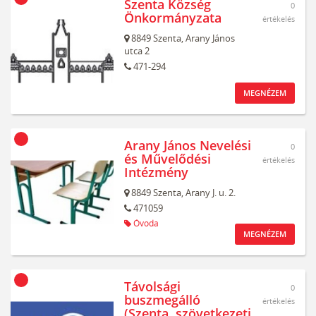
Szenta Község
0
Önkormányzata
értékelés
8849
Szenta,
Arany János
utca 2
471-294
MEGNÉZEM
Arany János Nevelési
0
és Művelődési
értékelés
Intézmény
8849
Szenta,
Arany J. u. 2.
471059
Óvoda
MEGNÉZEM
Távolsági
0
buszmegálló
értékelés
(Szenta, szövetkezeti