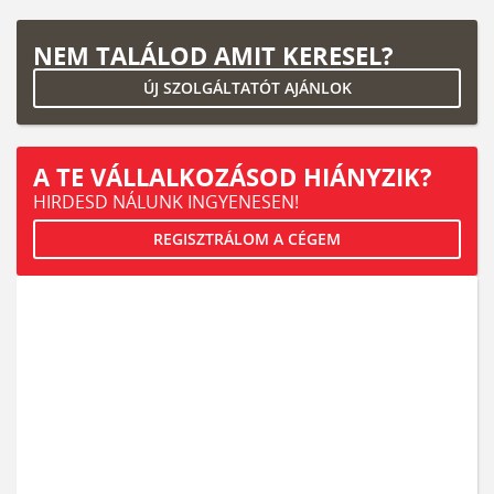
NEM TALÁLOD AMIT KERESEL?
ÚJ SZOLGÁLTATÓT AJÁNLOK
A TE VÁLLALKOZÁSOD HIÁNYZIK?
HIRDESD NÁLUNK INGYENESEN!
REGISZTRÁLOM A CÉGEM