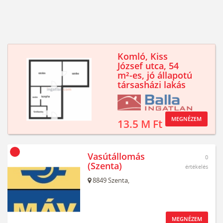
Komló, Kiss
József utca, 54
m²-es, jó állapotú
társasházi lakás
MEGNÉZEM
13.5 M Ft
Vasútállomás
0
(Szenta)
értékelés
8849
Szenta,
MEGNÉZEM