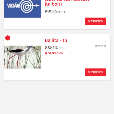
italbolt)
8849
Szenta,
MEGNÉZEM
Baláta - tó
0
értékelés
8849
Szenta,
Szabadidő
MEGNÉZEM