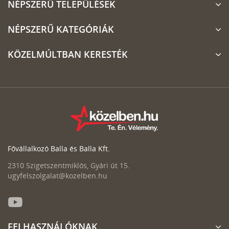
NÉPSZERŰ TELEPÜLÉSEK
NÉPSZERŰ KATEGÓRIÁK
KÖZELMÚLTBAN KERESTÉK
Fővállalkozó Balla és Balla Kft.
2310 Szigetszentmiklós, Gyári út 15.
ugyfelszolgalat@kozelben.hu
FELHASZNÁLÓKNAK