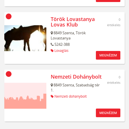
Török Lovastanya
0
Lovas Klub
értékelés
8849
Szenta,
Török
Lovastanya
5242-388
Lovaglás
MEGNÉZEM
Nemzeti Dohánybolt
0
értékelés
8849
Szenta,
Szabadság tér
1.
Nemzeti dohánybolt
MEGNÉZEM