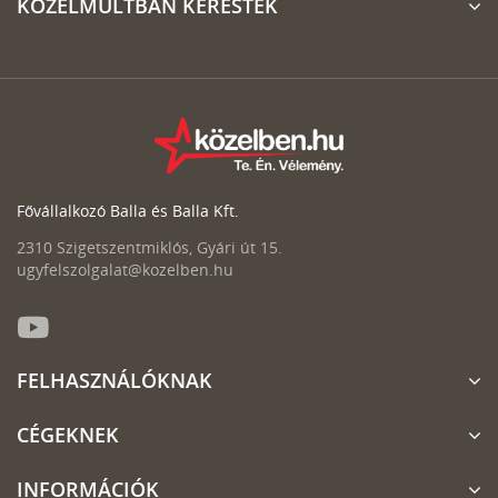
KÖZELMÚLTBAN KERESTÉK
Fővállalkozó Balla és Balla Kft.
2310 Szigetszentmiklós, Gyári út 15.
ugyfelszolgalat@kozelben.hu
FELHASZNÁLÓKNAK
CÉGEKNEK
INFORMÁCIÓK