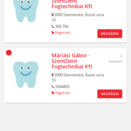
SzentDent
Fogtechnikai Kft
2000
Szentendre,
Ászok utca
10
300 704
Fogorvos
MEGNÉZEM
Máriási Gábor -
0
SzentDent
értékelés
Fogtechnikai Kft
2000
Szentendre,
Ászok utca
10
9344805
Fogorvos
MEGNÉZEM