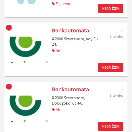
Fogorvos
MEGNÉZEM
Bankautomata
0
értékelés
2000
Szentendre,
Ady E. u.
24.
Atm
MEGNÉZEM
Bankautomata
0
értékelés
2000
Szentendre,
Dobogókői út 4-6.
Atm
MEGNÉZEM