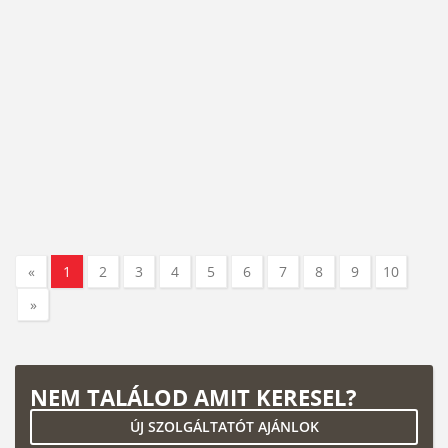
«
1
2
3
4
5
6
7
8
9
10
»
NEM TALÁLOD AMIT KERESEL?
ÚJ SZOLGÁLTATÓT AJÁNLOK