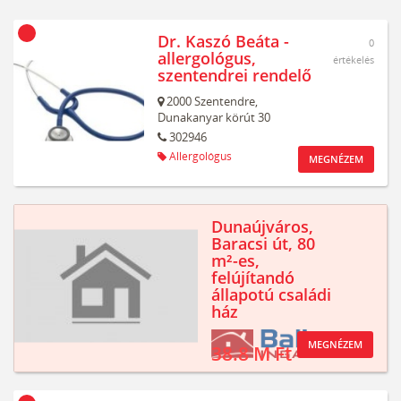
Dr. Kaszó Beáta -
0
allergológus,
értékelés
szentendrei rendelő
2000
Szentendre,
Dunakanyar körút 30
302946
Allergológus
MEGNÉZEM
Dunaújváros,
Baracsi út, 80
m²-es,
felújítandó
állapotú családi
ház
MEGNÉZEM
38.8 M Ft