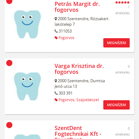
Petrás Margit dr.
1
fogorvos
értékelés
2000
Szentendre,
Rózsakert
lakótelep 7
311053
Fogorvos
MEGNÉZEM
Varga Krisztina dr.
0
fogorvos
értékelés
2000
Szentendre,
Dumtsa
Jenő utca 13
303 391
Fogorvos,
Szájsebészet
MEGNÉZEM
SzentDent
0
Fogtechnikai Kft -
értékelés