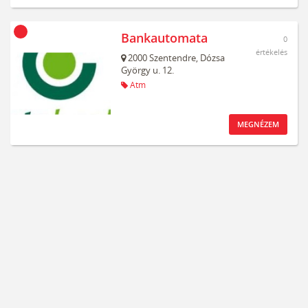
Bankautomata
0
értékelés
2000
Szentendre,
Dózsa
György u. 12.
Atm
MEGNÉZEM