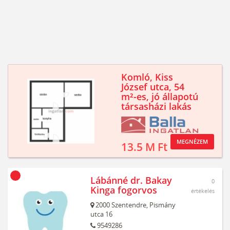
Komló, Kiss
József utca, 54
m²-es, jó állapotú
társasházi lakás
MEGNÉZEM
13.5 M Ft
Lábánné dr. Bakay
0
Kinga fogorvos
értékelés
2000
Szentendre,
Pismány
utca 16
9549286