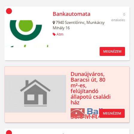
Bankautomata
0
értékelés
7940
Szentlőrinc,
Munkácsy
Mihály 16
Atm
MEGNÉZEM
Dunaújváros,
Baracsi út, 80
m²-es,
felújítandó
állapotú családi
ház
MEGNÉZEM
38.8 M Ft