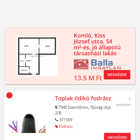
Komló, Kiss
József utca, 54
m²-es, jó állapotú
társasházi lakás
MEGNÉZEM
13.5 M Ft
Toplak Ildikó fodrász
0
értékelés
7940
Szentlőrinc,
Ifjúság útja
2/B.
371569
Fodrász
MEGNÉZEM