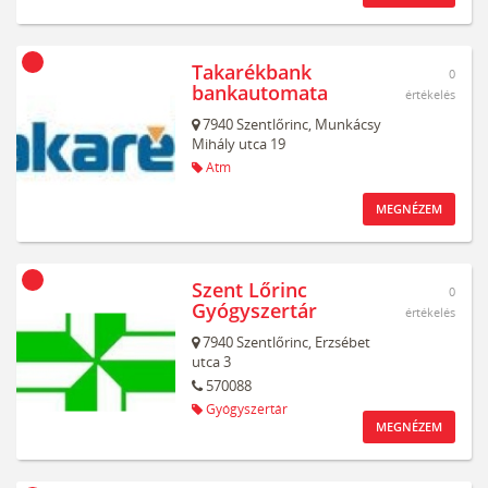
Takarékbank
0
bankautomata
értékelés
7940
Szentlőrinc,
Munkácsy
Mihály utca 19
Atm
MEGNÉZEM
Szent Lőrinc
0
Gyógyszertár
értékelés
7940
Szentlőrinc,
Erzsébet
utca 3
570088
Gyógyszertár
MEGNÉZEM