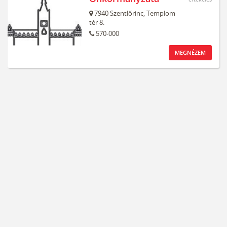
7940
Szentlőrinc,
Templom
tér 8.
570-000
MEGNÉZEM