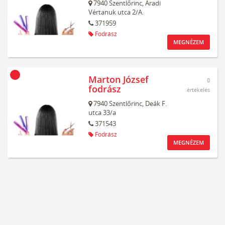
7940
Szentlőrinc,
Aradi
Vértanuk utca 2/A.
371959
Fodrász
MEGNÉZEM
Marton József
0
fodrász
értékelés
7940
Szentlőrinc,
Deák F.
utca 33/a
371543
Fodrász
MEGNÉZEM