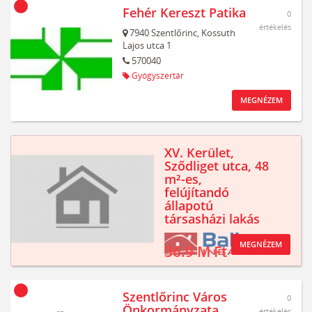
Fehér Kereszt Patika
0
értékelés
7940
Szentlőrinc,
Kossuth
Lajos utca 1
570040
Gyógyszertár
MEGNÉZEM
XV. Kerület,
Sződliget utca, 48
m²-es,
felújítandó
állapotú
társasházi lakás
MEGNÉZEM
36.9 M Ft
Szentlőrinc Város
0
Önkormányzata
értékelés