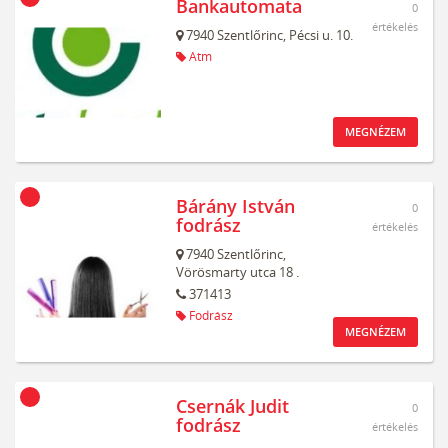
Bankautomata
0
értékelés
7940
Szentlőrinc,
Pécsi u. 10.
Atm
MEGNÉZEM
Bárány István
0
fodrász
értékelés
7940
Szentlőrinc,
Vörösmarty utca 18 .
371413
Fodrász
MEGNÉZEM
Csernák Judit
0
fodrász
értékelés