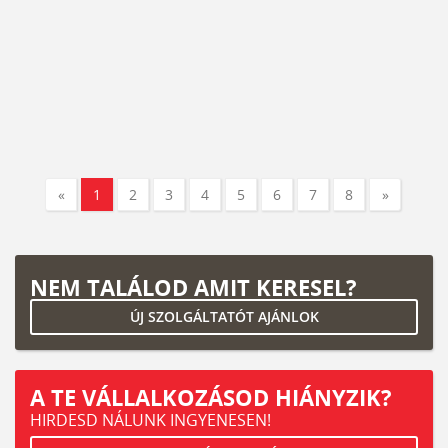
«
1
2
3
4
5
6
7
8
»
NEM TALÁLOD AMIT KERESEL?
ÚJ SZOLGÁLTATÓT AJÁNLOK
A TE VÁLLALKOZÁSOD HIÁNYZIK?
HIRDESD NÁLUNK INGYENESEN!