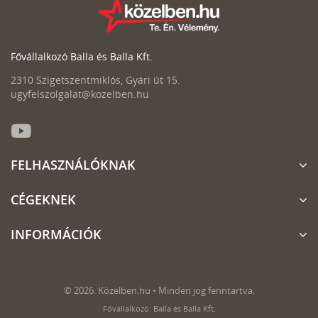
Fővállalkozó Balla és Balla Kft.
2310 Szigetszentmiklós, Gyári út 15.
ugyfelszolgalat@kozelben.hu
FELHASZNÁLÓKNAK
CÉGEKNEK
INFORMÁCIÓK
© 2026. Közelben.hu • Minden jog fenntartva.
Fővállalkozó: Balla és Balla Kft.