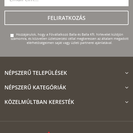
FELIRATKOZÁS
Hozzájárulok, hogy a Fővállalkozó Balla és Balla Kft. hírlevelet küldjön
számomra, és közvetlen üzletszerzési céllal megkeressen az általam megadott
elérhetőségeimen saját vagy üzleti partnerei ajánlatával.
NÉPSZERŰ TELEPÜLÉSEK
NÉPSZERŰ KATEGÓRIÁK
KÖZELMÚLTBAN KERESTÉK