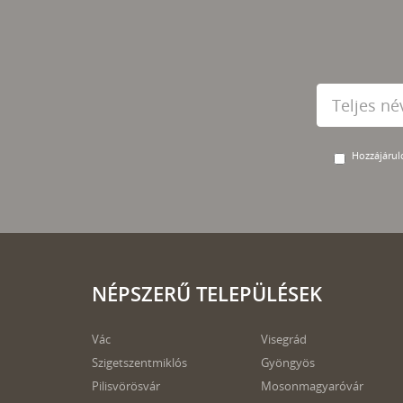
Hozzájárulo
NÉPSZERŰ TELEPÜLÉSEK
Vác
Visegrád
Szigetszentmiklós
Gyöngyös
Pilisvörösvár
Mosonmagyaróvár