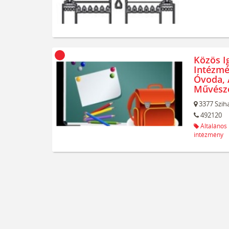
Közös I
Intézmé
Óvoda, 
Művésze
3377
Szih
492120
Általános 
intézmény