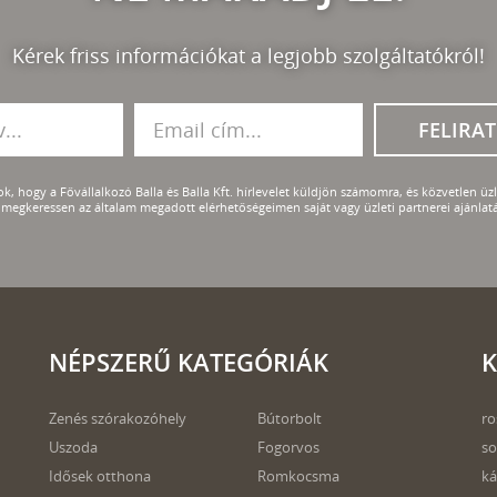
Kérek friss információkat a legjobb szolgáltatókról!
FELIRA
k, hogy a Fővállalkozó Balla és Balla Kft. hírlevelet küldjön számomra, és közvetlen üzle
megkeressen az általam megadott elérhetőségeimen saját vagy üzleti partnerei ajánlatá
NÉPSZERŰ KATEGÓRIÁK
K
Zenés szórakozóhely
Bútorbolt
ro
Uszoda
Fogorvos
so
Idősek otthona
Romkocsma
ká