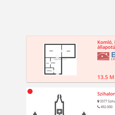
Komló, K
állapotú
13.5 M
Szihal
3377
Szih
492-000