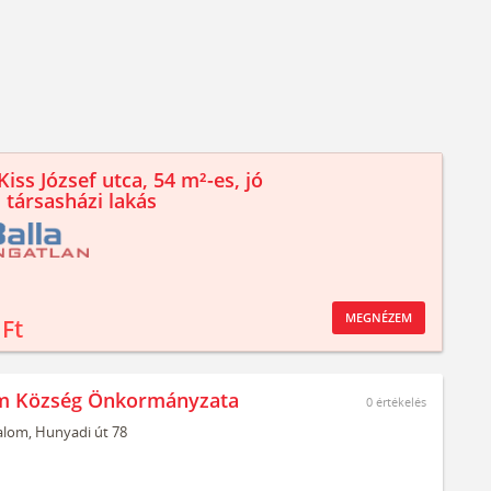
iss József utca, 54 m²-es, jó
 társasházi lakás
MEGNÉZEM
 Ft
om Község Önkormányzata
0
értékelés
alom,
Hunyadi út 78