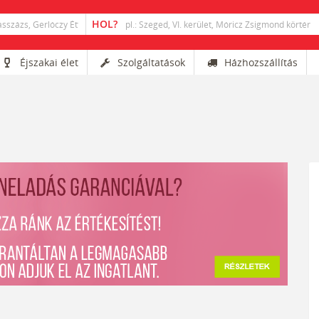
Éjszakai élet
Szolgáltatások
Házhozszállítás