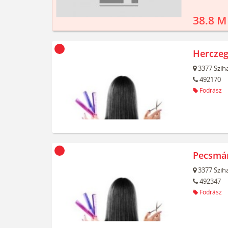
38.8 M
Herczeg
3377
Szih
492170
Fodrász
Pecsmán
3377
Szih
492347
Fodrász