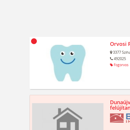
Orvosi 
3377
Szih
492025
Fogorvos
Dunaújv
felújíta