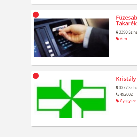
Füzesab
Takarék
3390
Szih
Atm
Kristály
3377
Szih
492002
Gyógyszer