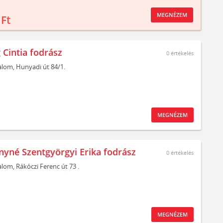
MEGNÉZEM
 Ft
 Cintia fodrász
0
értékelés
alom,
Hunyadi út 84/1.
MEGNÉZEM
yné Szentgyörgyi Erika fodrász
0
értékelés
alom,
Rákóczi Ferenc út 73 .
MEGNÉZEM