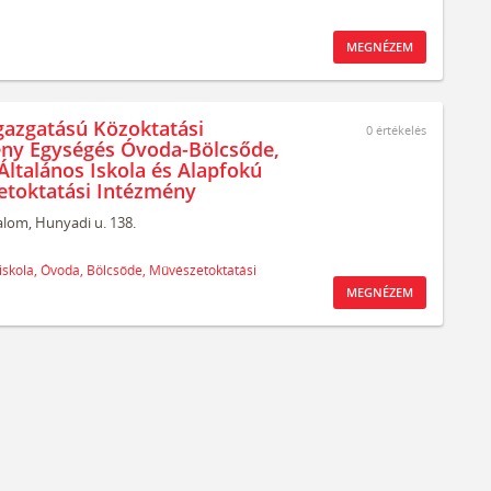
MEGNÉZEM
gazgatású Közoktatási
0
értékelés
ny Egységés Óvoda-Bölcsőde,
Általános Iskola és Alapfokú
toktatási Intézmény
alom,
Hunyadi u. 138.
iskola,
Óvoda,
Bölcsőde,
Művészetoktatási
MEGNÉZEM