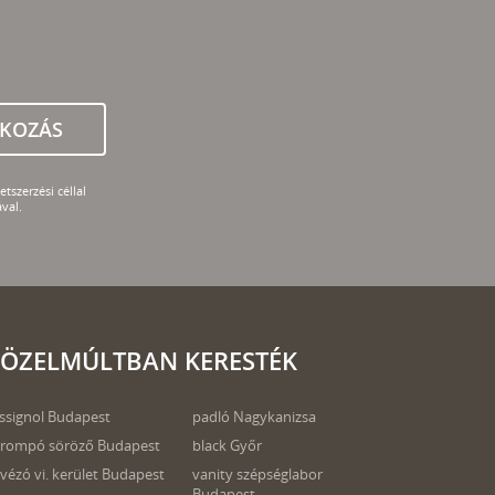
TKOZÁS
tszerzési céllal
val.
ÖZELMÚLTBAN KERESTÉK
ssignol Budapest
padló Nagykanizsa
rompó söröző Budapest
black Győr
vézó vi. kerület Budapest
vanity szépséglabor
Budapest