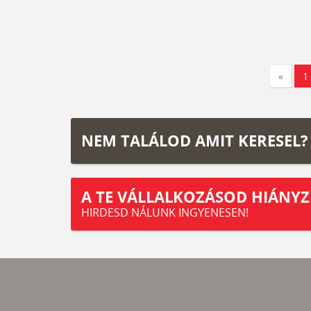
«
1
NEM TALÁLOD AMIT KERESEL?
A TE VÁLLALKOZÁSOD HIÁNYZ
HIRDESD NÁLUNK INGYENESEN!