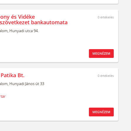
ony és Vidéke
0
értékelés
szövetkezet bankautomata
alom,
Hunyadi utca 94.
MEGNÉZEM
 Patika Bt.
0
értékelés
alom,
Hunyadi János út 33
tár
MEGNÉZEM