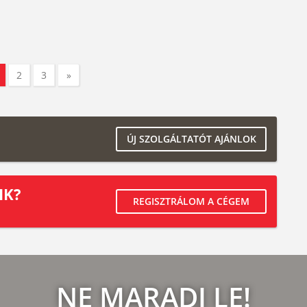
2
3
»
ÚJ SZOLGÁLTATÓT AJÁNLOK
IK?
REGISZTRÁLOM A CÉGEM
NE MARADJ LE!