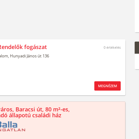
Rendelők fogászat
0
értékelés
alom,
Hunyadi János út 136
MEGNÉZEM
áros, Baracsi út, 80 m²-es,
ndó állapotú családi ház