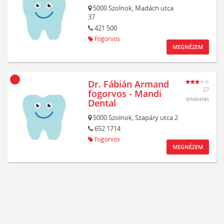
5000
Szolnok,
Madách utca
37
421 500
Fogorvos
MEGNÉZEM
Dr. Fábián Armand
27
fogorvos - Mandi
értékelés
Dental
5000
Szolnok,
Szapáry utca 2
652 1714
Fogorvos
MEGNÉZEM