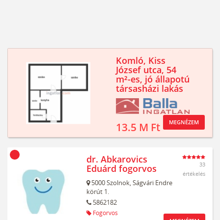
Komló, Kiss
József utca, 54
m²-es, jó állapotú
társasházi lakás
MEGNÉZEM
13.5 M Ft
dr. Abkarovics
33
Eduárd fogorvos
értékelés
5000
Szolnok,
Ságvári Endre
körút 1.
5862182
Fogorvos