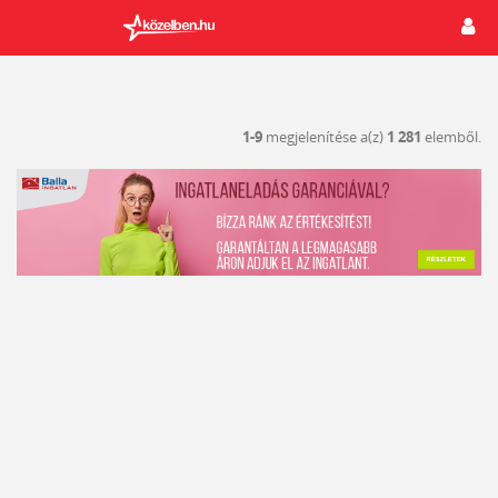
1-9
megjelenítése a(z)
1 281
elemből.