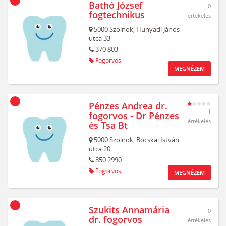
Bathó József
0
fogtechnikus
értékelés
5000
Szolnok,
Hunyadi János
utca 33
370 803
Fogorvos
MEGNÉZEM
Pénzes Andrea dr.
1
fogorvos - Dr Pénzes
értékelés
és Tsa Bt
5000
Szolnok,
Bocskai István
utca 20
850 2990
Fogorvos
MEGNÉZEM
Szukits Annamária
0
dr. fogorvos
értékelés