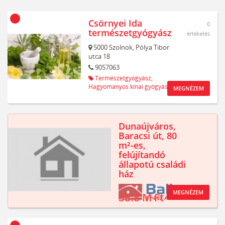
Csörnyei Ida
0
természetgyógyász
értékelés
5000
Szolnok,
Pólya Tibor
utca 18
9057063
Természetgyógyász,
Hagyományos kínai gyógyászat
MEGNÉZEM
Dunaújváros,
Baracsi út, 80
m²-es,
felújítandó
állapotú családi
ház
MEGNÉZEM
38.8 M Ft