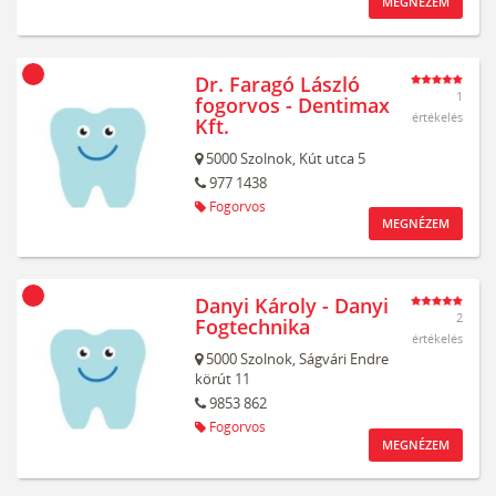
MEGNÉZEM
Dr. Faragó László
1
fogorvos - Dentimax
értékelés
Kft.
5000
Szolnok,
Kút utca 5
977 1438
Fogorvos
MEGNÉZEM
Danyi Károly - Danyi
2
Fogtechnika
értékelés
5000
Szolnok,
Ságvári Endre
körút 11
9853 862
Fogorvos
MEGNÉZEM