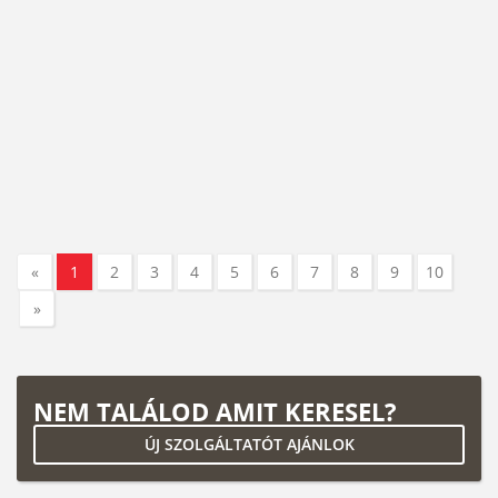
«
1
2
3
4
5
6
7
8
9
10
»
NEM TALÁLOD AMIT KERESEL?
ÚJ SZOLGÁLTATÓT AJÁNLOK