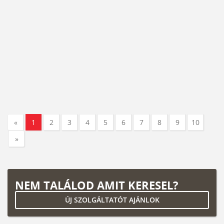
«
1
2
3
4
5
6
7
8
9
10
»
NEM TALÁLOD AMIT KERESEL?
ÚJ SZOLGÁLTATÓT AJÁNLOK