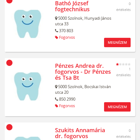
Bathó József
0
fogtechnikus
értékelés
5000
Szolnok,
Hunyadi János
utca 33
370 803
Fogorvos
MEGNÉZEM
Pénzes Andrea dr.
1
fogorvos - Dr Pénzes
értékelés
és Tsa Bt
5000
Szolnok,
Bocskai István
utca 20
850 2990
Fogorvos
MEGNÉZEM
Szukits Annamária
0
dr. fogorvos
értékelés