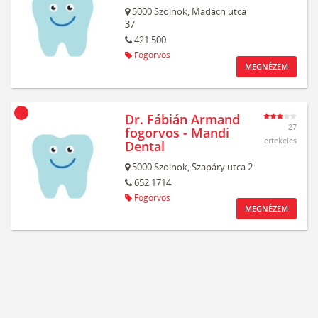
5000
Szolnok,
Madách utca
37
421 500
Fogorvos
MEGNÉZEM
Dr. Fábián Armand
27
fogorvos - Mandi
értékelés
Dental
5000
Szolnok,
Szapáry utca 2
652 1714
Fogorvos
MEGNÉZEM