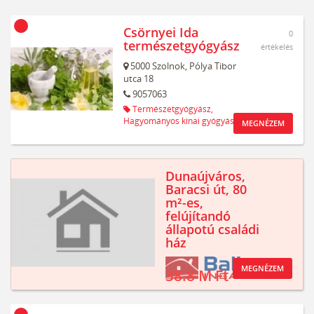
Csörnyei Ida
0
természetgyógyász
értékelés
5000
Szolnok,
Pólya Tibor
utca 18
9057063
Természetgyógyász,
Hagyományos kínai gyógyászat
MEGNÉZEM
Dunaújváros,
Baracsi út, 80
m²-es,
felújítandó
állapotú családi
ház
MEGNÉZEM
38.8 M Ft