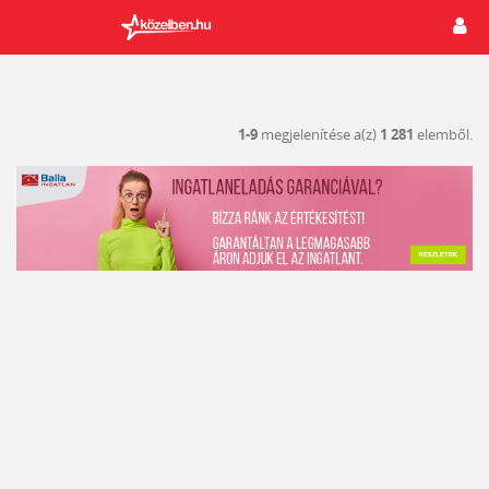
1-9
megjelenítése a(z)
1 281
elemből.