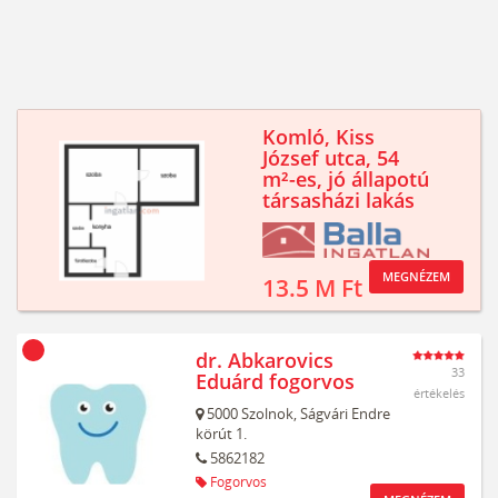
Komló, Kiss
József utca, 54
m²-es, jó állapotú
társasházi lakás
MEGNÉZEM
13.5 M Ft
dr. Abkarovics
33
Eduárd fogorvos
értékelés
5000
Szolnok,
Ságvári Endre
körút 1.
5862182
Fogorvos