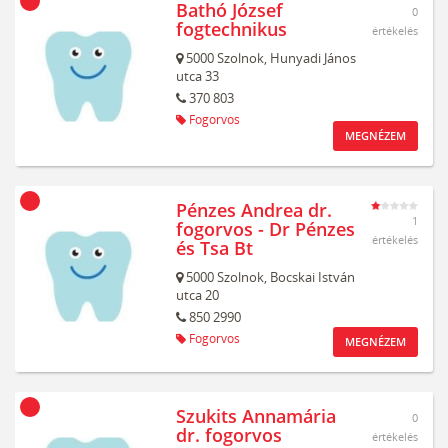
Bathó József
0
fogtechnikus
értékelés
5000
Szolnok,
Hunyadi János
utca 33
370 803
Fogorvos
MEGNÉZEM
Pénzes Andrea dr.
1
fogorvos - Dr Pénzes
értékelés
és Tsa Bt
5000
Szolnok,
Bocskai István
utca 20
850 2990
Fogorvos
MEGNÉZEM
Szukits Annamária
0
dr. fogorvos
értékelés