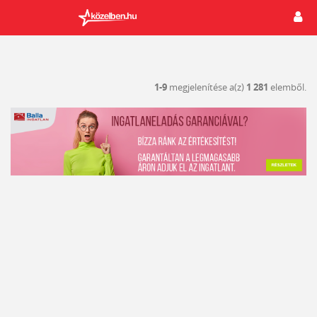
1-9
megjelenítése a(z)
1 281
elemből.