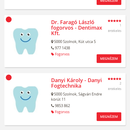
MEGNÉZEM
Dr. Faragó László
1
fogorvos - Dentimax
értékelés
Kft.
5000
Szolnok,
Kút utca 5
977 1438
Fogorvos
MEGNÉZEM
Danyi Károly - Danyi
2
Fogtechnika
értékelés
5000
Szolnok,
Ságvári Endre
körút 11
9853 862
Fogorvos
MEGNÉZEM