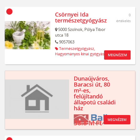
Csörnyei Ida
0
természetgyógyász
értékelés
5000
Szolnok,
Pólya Tibor
utca 18
9057063
Természetgyógyász,
Hagyományos kínai gyógyászat
MEGNÉZEM
Dunaújváros,
Baracsi út, 80
m²-es,
felújítandó
állapotú családi
ház
MEGNÉZEM
38.8 M Ft