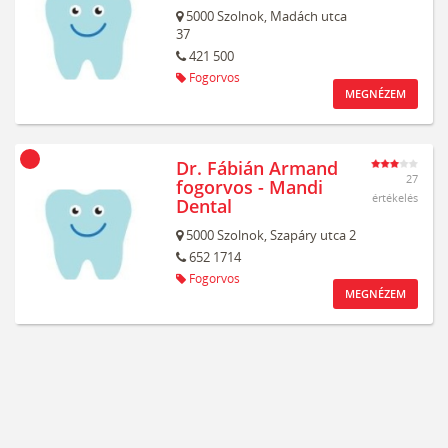
5000
Szolnok,
Madách utca
37
421 500
Fogorvos
MEGNÉZEM
Dr. Fábián Armand
27
fogorvos - Mandi
értékelés
Dental
5000
Szolnok,
Szapáry utca 2
652 1714
Fogorvos
MEGNÉZEM