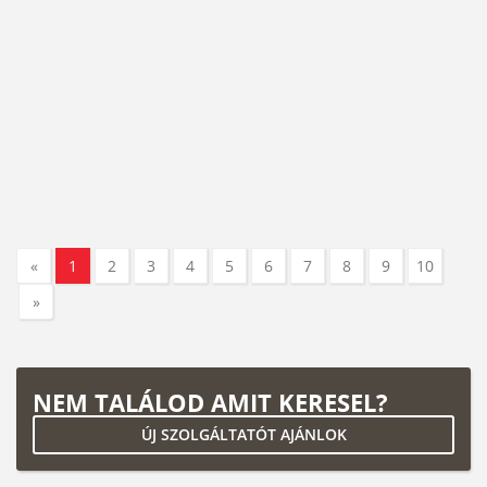
«
1
2
3
4
5
6
7
8
9
10
»
NEM TALÁLOD AMIT KERESEL?
ÚJ SZOLGÁLTATÓT AJÁNLOK