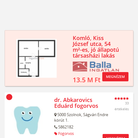
Komló, Kiss
József utca, 54
m²-es, jó állapotú
társasházi lakás
MEGNÉZEM
13.5 M Ft
dr. Abkarovics
33
Eduárd fogorvos
értékelés
5000
Szolnok,
Ságvári Endre
körút 1.
5862182
Fogorvos