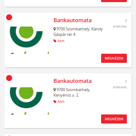
Bankautomata
0
értékelés
9700
Szombathely,
Károly
Gáspár tér 4.
Atm
MEGNÉZEM
Bankautomata
0
értékelés
9700
Szombathely,
Kenyérvíz u. 2.
Atm
MEGNÉZEM