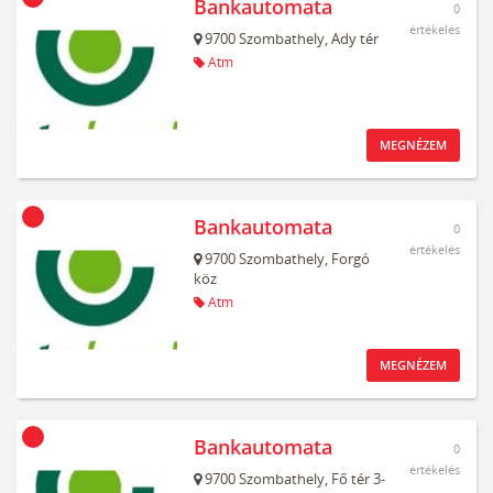
Bankautomata
0
értékelés
9700
Szombathely,
Ady tér
Atm
MEGNÉZEM
Bankautomata
0
értékelés
9700
Szombathely,
Forgó
köz
Atm
MEGNÉZEM
Bankautomata
0
értékelés
9700
Szombathely,
Fő tér 3-