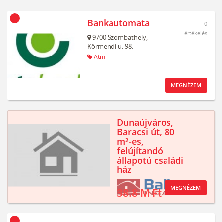
Bankautomata
0
értékelés
9700
Szombathely,
Körmendi u. 98.
Atm
MEGNÉZEM
Dunaújváros,
Baracsi út, 80
m²-es,
felújítandó
állapotú családi
ház
MEGNÉZEM
38.8 M Ft