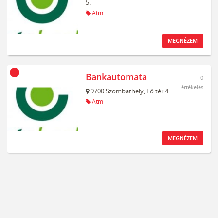
5.
Atm
MEGNÉZEM
Bankautomata
0
értékelés
9700
Szombathely,
Fő tér 4.
Atm
MEGNÉZEM