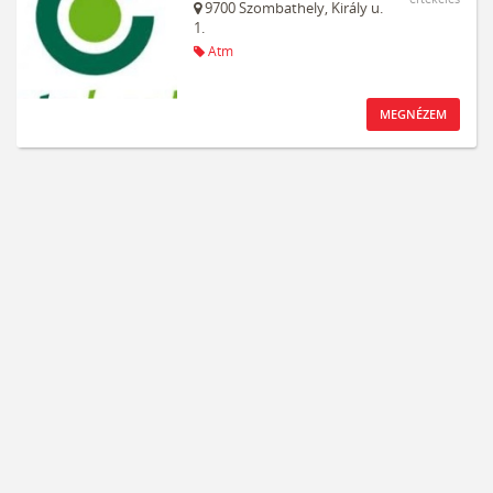
9700
Szombathely,
Király u.
1.
Atm
MEGNÉZEM