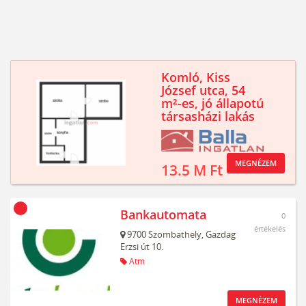
Komló, Kiss
József utca, 54
m²-es, jó állapotú
társasházi lakás
MEGNÉZEM
13.5 M Ft
Bankautomata
0
értékelés
9700
Szombathely,
Gazdag
Erzsi út 10.
Atm
MEGNÉZEM