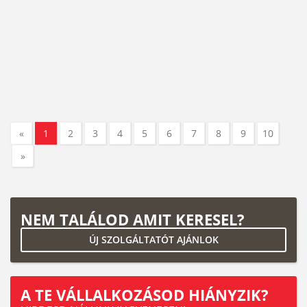
«
1
2
3
4
5
6
7
8
9
10
»
NEM TALÁLOD AMIT KERESEL?
ÚJ SZOLGÁLTATÓT AJÁNLOK
A TE VÁLLALKOZÁSOD HIÁNYZIK?