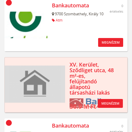
Bankautomata
0
értékelés
9700
Szombathely,
Király 10
Atm
MEGNÉZEM
XV. Kerület,
Sződliget utca, 48
m²-es,
felújítandó
állapotú
társasházi lakás
MEGNÉZEM
36.9 M Ft
Bankautomata
0
értékelés