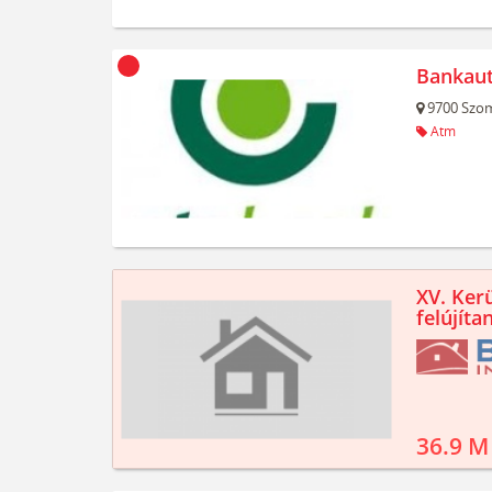
Bankau
9700
Szom
Atm
XV. Kerü
felújíta
36.9 M