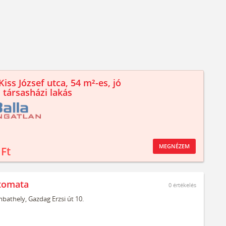
iss József utca, 54 m²-es, jó
 társasházi lakás
MEGNÉZEM
 Ft
tomata
0
értékelés
bathely,
Gazdag Erzsi út 10.