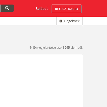
search
Belépés
REGISZTRÁCIÓ
Cégeknek
1-10
megjelenítése a(z)
1 295
elemből.