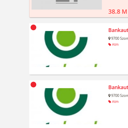
38.8 M
Bankau
9700
Szom
Atm
Bankau
9700
Szom
Atm