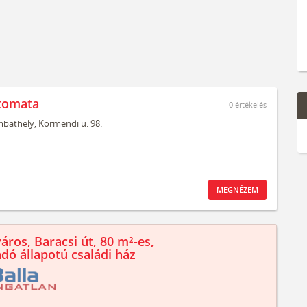
tomata
0
értékelés
bathely,
Körmendi u. 98.
MEGNÉZEM
áros, Baracsi út, 80 m²-es,
ndó állapotú családi ház