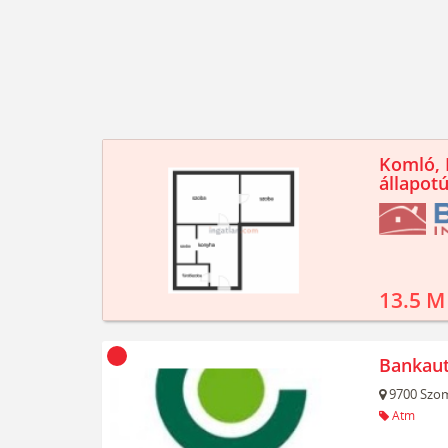
Komló, K
állapotú
13.5 M
Bankau
9700
Szom
Atm