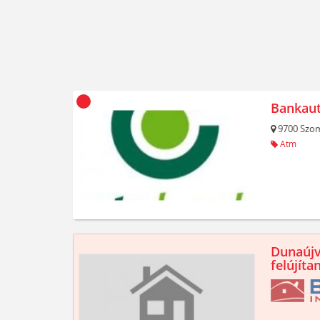
Bankau
9700
Szom
Atm
Dunaújv
felújíta