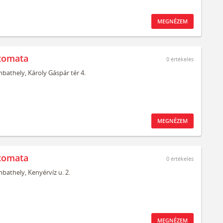
MEGNÉZEM
tomata
0
értékelés
bathely,
Károly Gáspár tér 4.
MEGNÉZEM
tomata
0
értékelés
bathely,
Kenyérvíz u. 2.
MEGNÉZEM