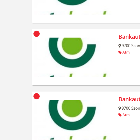
Bankau
9700
Szom
Atm
Bankau
9700
Szom
Atm