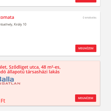
tomata
0
értékelés
bathely,
Király 10
MEGNÉZEM
let, Sződliget utca, 48 m²-es,
ndó állapotú társasházi lakás
MEGNÉZEM
 Ft