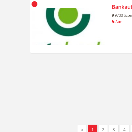
Bankau
9700
Szom
Atm
«
1
2
3
4