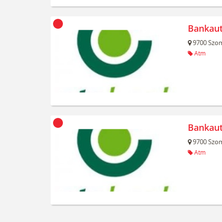
Bankau
9700
Szom
Atm
Bankau
9700
Szom
Atm