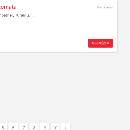
tomata
0
értékelés
bathely,
Király u. 1.
MEGNÉZEM
5
6
7
8
9
10
»