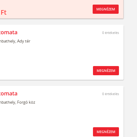
MEGNÉZEM
 Ft
tomata
0
értékelés
bathely,
Ady tér
MEGNÉZEM
tomata
0
értékelés
bathely,
Forgó köz
MEGNÉZEM