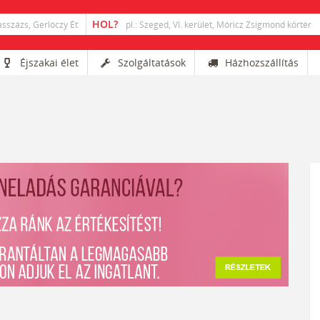
Éjszakai élet
Szolgáltatások
Házhozszállítás