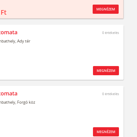
MEGNÉZEM
 Ft
tomata
0
értékelés
bathely,
Ady tér
MEGNÉZEM
tomata
0
értékelés
bathely,
Forgó köz
MEGNÉZEM