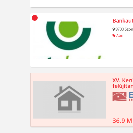
Bankau
9700
Szom
Atm
XV. Kerü
felújíta
36.9 M