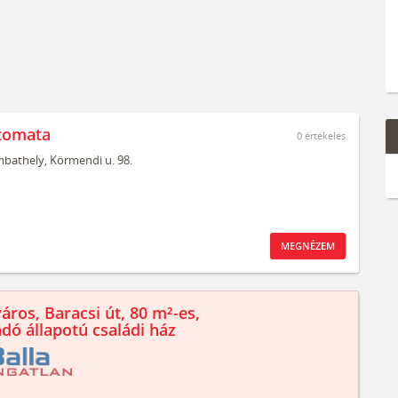
tomata
0
értékelés
bathely,
Körmendi u. 98.
MEGNÉZEM
áros, Baracsi út, 80 m²-es,
ndó állapotú családi ház