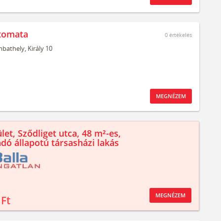
tomata
0
értékelés
bathely,
Király 10
MEGNÉZEM
let, Sződliget utca, 48 m²-es,
ndó állapotú társasházi lakás
MEGNÉZEM
 Ft