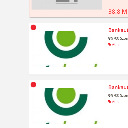
38.8 M
Bankau
9700
Szom
Atm
Bankau
9700
Szom
Atm