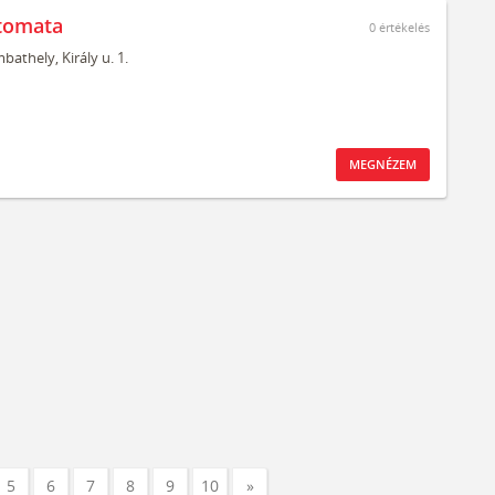
tomata
0
értékelés
bathely,
Király u. 1.
MEGNÉZEM
5
6
7
8
9
10
»