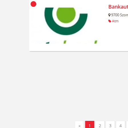
Bankau
9700
Szom
Atm
«
1
2
3
4