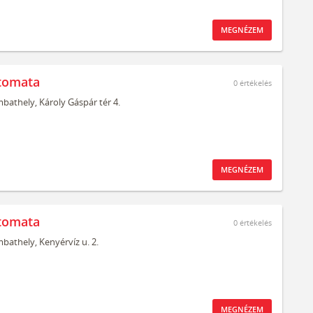
MEGNÉZEM
tomata
0
értékelés
bathely,
Károly Gáspár tér 4.
MEGNÉZEM
tomata
0
értékelés
bathely,
Kenyérvíz u. 2.
MEGNÉZEM