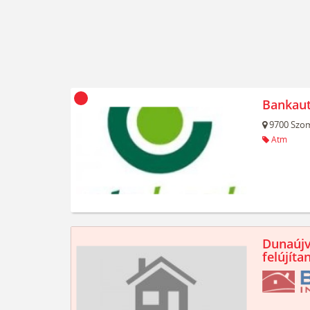
Bankau
9700
Szom
Atm
Dunaújv
felújíta