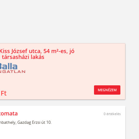
iss József utca, 54 m²-es, jó
 társasházi lakás
MEGNÉZEM
 Ft
tomata
0
értékelés
bathely,
Gazdag Erzsi út 10.