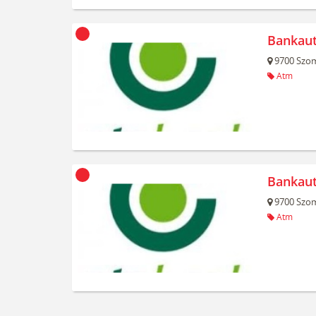
Bankau
9700
Szom
Atm
Bankau
9700
Szom
Atm