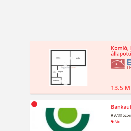
Komló, K
állapotú
13.5 M
Bankau
9700
Szom
Atm