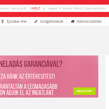
Éjszakai élet
Szolgáltatások
Házhozszállítás