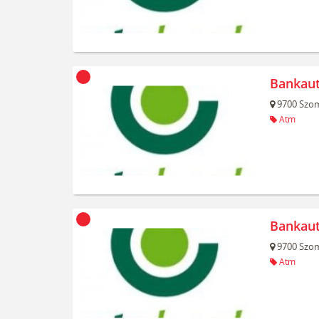
Bankau
9700
Szom
Atm
Bankau
9700
Szom
Atm