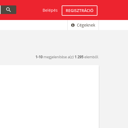
search
Belépés
REGISZTRÁCIÓ
Cégeknek
1-10
megjelenítése a(z)
1 295
elemből.